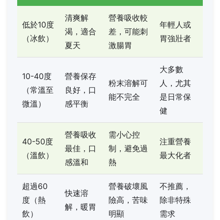
清爽解
營養吸收較
低於10度
年輕人或
渴，適合
差，可能刺
（冰飲）
胃強壯者
夏天
激腸胃
大多數
10-40度
營養保存
粉末溶解可
人，尤其
（常溫至
良好，口
能不完全
是日常保
微溫）
感平衡
健
營養吸收
需小心控
40-50度
注重營養
最佳，口
制，避免過
（溫飲）
最大化者
感溫和
熱
超過60
營養破壞風
不推薦，
快速溶
度（熱
險高，苦味
除非特殊
解，暖胃
飲）
明顯
需求