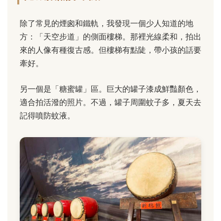
除了常見的煙囪和鐵軌，我發現一個少人知道的地
方：「天空步道」的側面樓梯。那裡光線柔和，拍出
來的人像有種復古感。但樓梯有點陡，帶小孩的話要
牽好。
另一個是「糖蜜罐」區。巨大的罐子漆成鮮豔顏色，
適合拍活潑的照片。不過，罐子周圍蚊子多，夏天去
記得噴防蚊液。