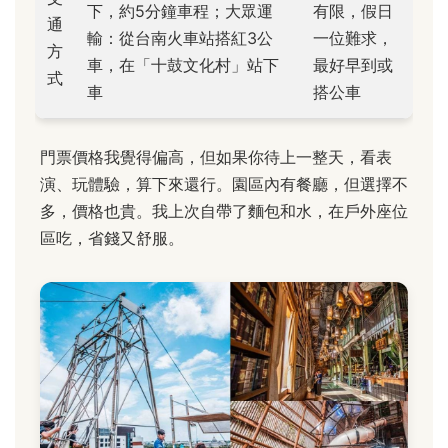
下，約5分鐘車程；大眾運
有限，假日
通
輸：從台南火車站搭紅3公
一位難求，
方
車，在「十鼓文化村」站下
最好早到或
式
車
搭公車
門票價格我覺得偏高，但如果你待上一整天，看表
演、玩體驗，算下來還行。園區內有餐廳，但選擇不
多，價格也貴。我上次自帶了麵包和水，在戶外座位
區吃，省錢又舒服。