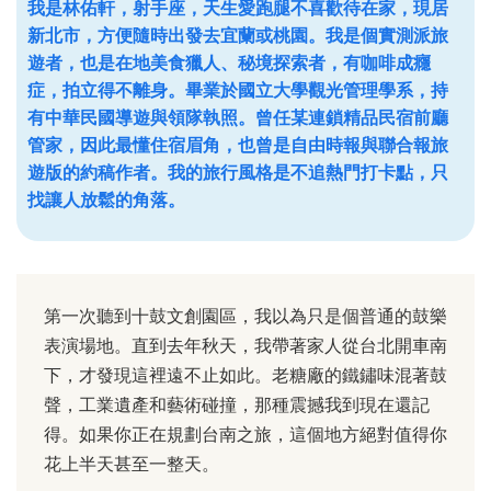
我是林佑軒，射手座，天生愛跑腿不喜歡待在家，現居
新北市，方便隨時出發去宜蘭或桃園。我是個實測派旅
遊者，也是在地美食獵人、秘境探索者，有咖啡成癮
症，拍立得不離身。畢業於國立大學觀光管理學系，持
有中華民國導遊與領隊執照。曾任某連鎖精品民宿前廳
管家，因此最懂住宿眉角，也曾是自由時報與聯合報旅
遊版的約稿作者。我的旅行風格是不追熱門打卡點，只
找讓人放鬆的角落。
第一次聽到十鼓文創園區，我以為只是個普通的鼓樂
表演場地。直到去年秋天，我帶著家人從台北開車南
下，才發現這裡遠不止如此。老糖廠的鐵鏽味混著鼓
聲，工業遺產和藝術碰撞，那種震撼我到現在還記
得。如果你正在規劃台南之旅，這個地方絕對值得你
花上半天甚至一整天。