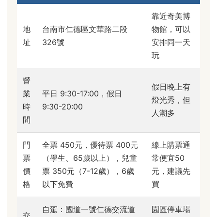
靠近奇美博
地
台南市仁德區文華路二段
物館，可以
址
326號
安排同一天
玩
營
假日晚上有
業
平日 9:30-17:00，假日
燈光秀，但
時
9:30-20:00
人潮多
間
門
全票 450元，優待票 400元
線上購票通
票
（學生、65歲以上），兒童
常便宜50
價
票 350元（7-12歲），6歲
元，建議先
格
以下免費
買
自駕：國道一號仁德交流道
園區停車場
交