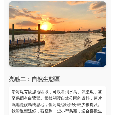
亮點二：自然生態區
沿河堤有段濕地區域，可以看到水鳥、彈塗魚，甚
至偶爾有白鷺鷥。根據關渡自然公園的資料，這片
濕地是候鳥棲息地，但河堤秘境部分較少被提及。
我帶過望遠鏡，觀察到一些小型鳥類，適合喜歡生