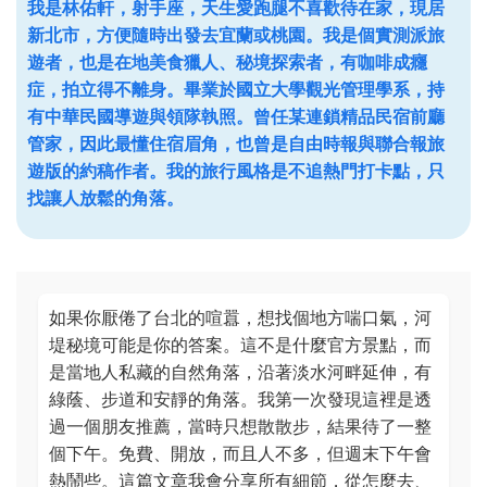
我是林佑軒，射手座，天生愛跑腿不喜歡待在家，現居
新北市，方便隨時出發去宜蘭或桃園。我是個實測派旅
遊者，也是在地美食獵人、秘境探索者，有咖啡成癮
症，拍立得不離身。畢業於國立大學觀光管理學系，持
有中華民國導遊與領隊執照。曾任某連鎖精品民宿前廳
管家，因此最懂住宿眉角，也曾是自由時報與聯合報旅
遊版的約稿作者。我的旅行風格是不追熱門打卡點，只
找讓人放鬆的角落。
如果你厭倦了台北的喧囂，想找個地方喘口氣，河
堤秘境可能是你的答案。這不是什麼官方景點，而
是當地人私藏的自然角落，沿著淡水河畔延伸，有
綠蔭、步道和安靜的角落。我第一次發現這裡是透
過一個朋友推薦，當時只想散散步，結果待了一整
個下午。免費、開放，而且人不多，但週末下午會
熱鬧些。這篇文章我會分享所有細節，從怎麼去、