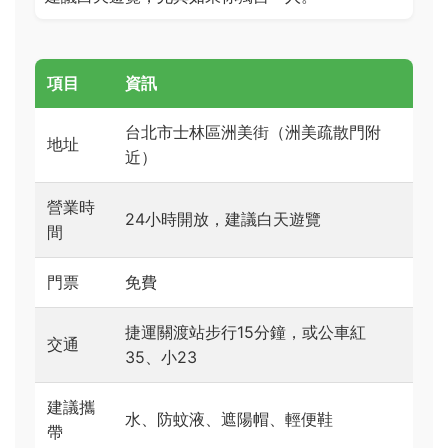
項目
資訊
台北市士林區洲美街（洲美疏散門附
地址
近）
營業時
24小時開放，建議白天遊覽
間
門票
免費
捷運關渡站步行15分鐘，或公車紅
交通
35、小23
建議攜
水、防蚊液、遮陽帽、輕便鞋
帶