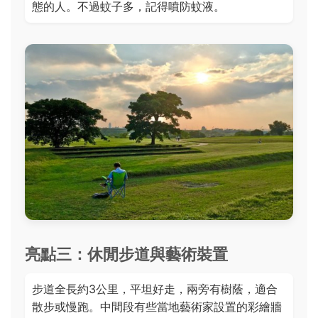
態的人。不過蚊子多，記得噴防蚊液。
亮點三：休閒步道與藝術裝置
步道全長約3公里，平坦好走，兩旁有樹蔭，適合
散步或慢跑。中間段有些當地藝術家設置的彩繪牆