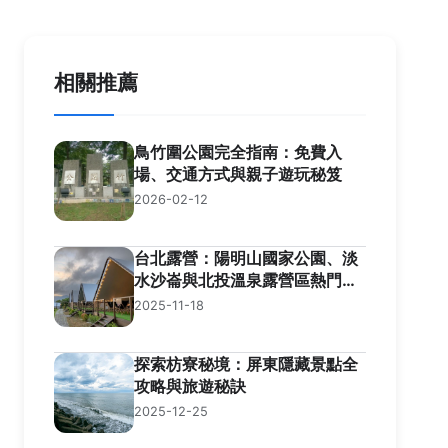
相關推薦
鳥竹圍公園完全指南：免費入
場、交通方式與親子遊玩秘笈
2026-02-12
台北露營：陽明山國家公園、淡
水沙崙與北投溫泉露營區熱門推
薦
2025-11-18
探索枋寮秘境：屏東隱藏景點全
攻略與旅遊秘訣
2025-12-25