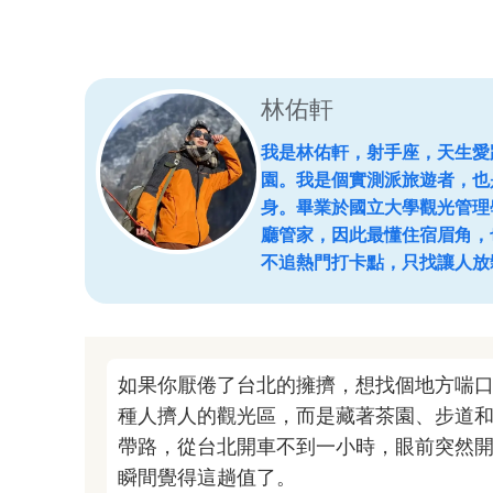
林佑軒
我是林佑軒，射手座，天生愛
園。我是個實測派旅遊者，也
身。畢業於國立大學觀光管理
廳管家，因此最懂住宿眉角，
不追熱門打卡點，只找讓人放
如果你厭倦了台北的擁擠，想找個地方喘
種人擠人的觀光區，而是藏著茶園、步道
帶路，從台北開車不到一小時，眼前突然
瞬間覺得這趟值了。