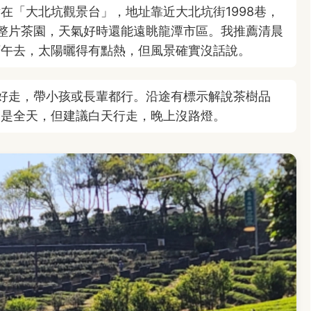
在「大北坑觀景台」，地址靠近大北坑街1998巷，
整片茶園，天氣好時還能遠眺龍潭市區。我推薦清晨
下午去，太陽曬得有點熱，但風景確實沒話說。
好走，帶小孩或長輩都行。沿途有標示解說茶樹品
間是全天，但建議白天行走，晚上沒路燈。