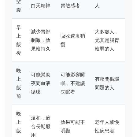
空
白天精神
胃敏感者
人
腹
早
減少胃部
大多數人，
上
吸收速度稍
刺激，效
尤其是腸胃
飯
慢
果較持久
較弱的人
後
晚
可能幫助
可能影響睡
上
有夜間循環
夜間血液
眠，不建議
飯
問題的人
循環
失眠者
前
晚
溫和，適
上
效果可能不
老年人或慢
合長期服
飯
明顯
性病患者
用