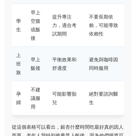
早上
提升專注
不要長期依
學
空腹
力，適合考
賴，可能導致
生
或飯
試期間
依賴性
後
上
早上
平衡效果和
避免與咖啡因
班
飯後
舒適度
同時服用
族
不建
孕
可能影響胎
絕對要諮詢醫
議服
婦
兒
生
用
從這個表格可以看出，銀杏什麼時間吃最好真的因人
而異。老年人我特別推薦早上飯後，因為他們腸胃可