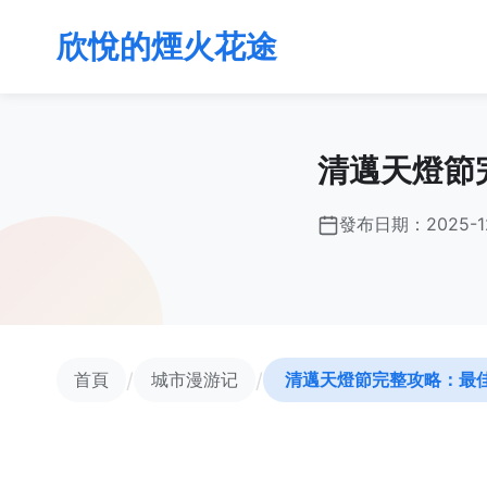
欣悅的煙火花途
清邁天燈節
發布日期：
2025-1
/
/
首頁
城市漫游记
清邁天燈節完整攻略：最