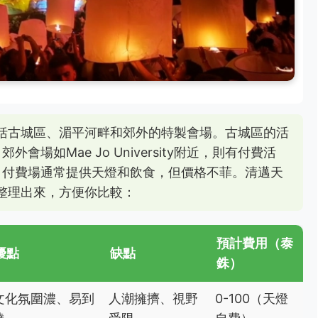
包括古城區、湄平河畔和郊外的特製會場。古城區的活
場如Mae Jo University附近，則有付費活
：付費場通常提供天燈和飲食，但價格不菲。清邁天
格整理出來，方便你比較：
預計費用（泰
優點
缺點
銖）
文化氛圍濃、易到
人潮擁擠、視野
0-100（天燈