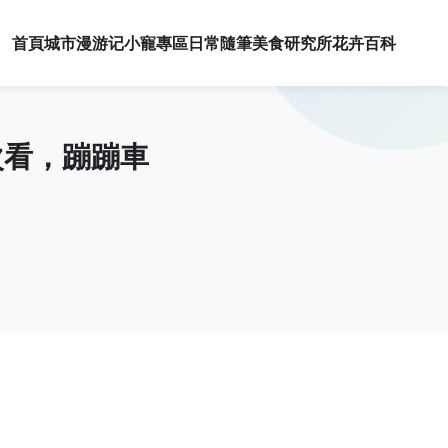
首頁
城市漫游记
小寵專區
日常隨筆
美食研究所
花卉百科
次看，蹦蹦車