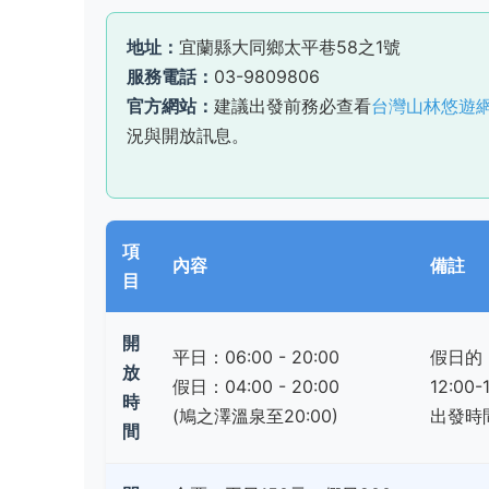
地址：
宜蘭縣大同鄉太平巷58之1號
服務電話：
03-9809806
官方網站：
建議出發前務必查看
台灣山林悠遊
況與開放訊息。
項
內容
備註
目
開
平日：06:00 - 20:00
假日的
放
假日：04:00 - 20:00
12:0
時
(鳩之澤溫泉至20:00)
出發時
間