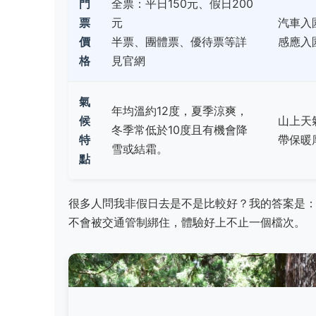
門
全票：平日150元、假日200
票
元
汽車入
價
半票、團體票、優待票等詳
感應入
格
見官網
氣
年均溫約12度，夏季涼爽，
候
山上天
冬季常低於10度且有機會降
特
帶保暖
雪或結霜。
點
很多人問我非假日去是不是比較好？我的答案是
不會被交通管制綁住，體驗好上不止一個檔次。