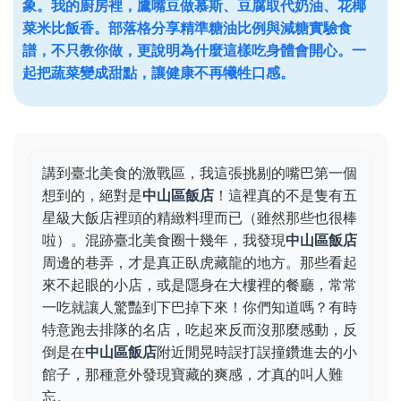
象。我的廚房裡，鷹嘴豆做慕斯、豆腐取代奶油、花椰
菜米比飯香。部落格分享精準糖油比例與減糖實驗食
譜，不只教你做，更說明為什麼這樣吃身體會開心。一
起把蔬菜變成甜點，讓健康不再犧牲口感。
講到臺北美食的激戰區，我這張挑剔的嘴巴第一個
想到的，絕對是
中山區飯店
！這裡真的不是隻有五
星級大飯店裡頭的精緻料理而已（雖然那些也很棒
啦）。混跡臺北美食圈十幾年，我發現
中山區飯店
周邊的巷弄，才是真正臥虎藏龍的地方。那些看起
來不起眼的小店，或是隱身在大樓裡的餐廳，常常
一吃就讓人驚豔到下巴掉下來！你們知道嗎？有時
特意跑去排隊的名店，吃起來反而沒那麼感動，反
倒是在
中山區飯店
附近閒晃時誤打誤撞鑽進去的小
館子，那種意外發現寶藏的爽感，才真的叫人難
忘。