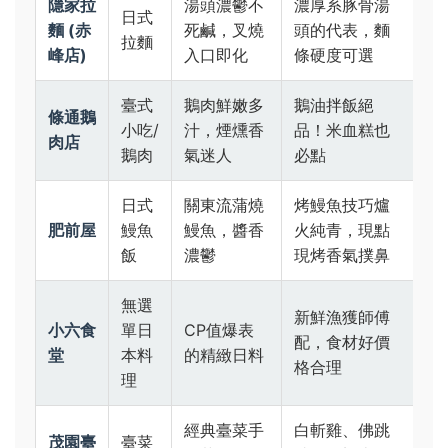
隱家拉
湯頭濃鬱不
濃厚系豚骨湯
日式
麵 (赤
死鹹，叉燒
頭的代表，麵
拉麵
峰店)
入口即化
條硬度可選
臺式
鵝肉鮮嫩多
鵝油拌飯絕
條通鵝
小吃/
汁，煙燻香
品！米血糕也
肉店
鵝肉
氣迷人
必點
日式
關東流蒲燒
烤鰻魚技巧爐
肥前屋
鰻魚
鰻魚，醬香
火純青，現點
飯
濃鬱
現烤香氣撲鼻
無選
新鮮漁獲師傅
小六食
單日
CP值爆表
配，食材好價
堂
本料
的精緻日料
格合理
理
經典臺菜手
白斬雞、佛跳
茂園臺
臺菜