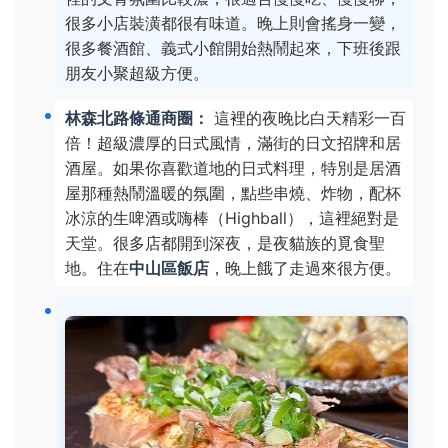
很多小店裝潢都很有味道。晚上則會搖身一變，
很多餐酒館、義式小館開始熱鬧起來，下班後跟
朋友小聚超級方便。
林森北路條通商圈：
這裡的夜晚比白天精彩一百
倍！超級濃厚的日式風情，滿街的日文招牌和居
酒屋。如果你喜歡道地的日式料理，特別是居酒
屋那種熱鬧溫暖的氛圍，點些串燒、炸物，配杯
冰涼的生啤酒或嗨棒（Highball），這裡絕對是
天堂。很多店都開到深夜，是夜貓族的覓食聖
地。住在
中山區飯店
，晚上餓了走過來很方便。