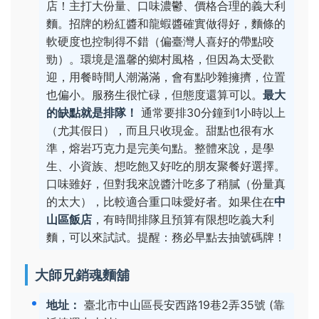
店！主打大份量、口味濃鬱、價格合理的義大利
麵。招牌的粉紅醬和龍蝦醬確實做得好，麵條的
軟硬度也控制得不錯（偏臺灣人喜好的帶點咬
勁）。環境是溫馨的鄉村風格，但因為太受歡
迎，用餐時間人潮滿滿，會有點吵雜擁擠，位置
也偏小。服務生很忙碌，但態度還算可以。
最大
的缺點就是排隊！
通常要排30分鐘到1小時以上
（尤其假日），而且只收現金。甜點也很有水
準，熔岩巧克力是完美句點。整體來說，是學
生、小資族、想吃飽又好吃的朋友聚餐好選擇。
口味雖好，但對我來說醬汁吃多了稍膩（份量真
的太大），比較適合重口味愛好者。如果住在
中
山區飯店
，有時間排隊且預算有限想吃義大利
麵，可以來試試。提醒：務必早點去抽號碼牌！
大師兄銷魂麵舖
地址：
臺北市中山區長安西路19巷2弄35號 (靠