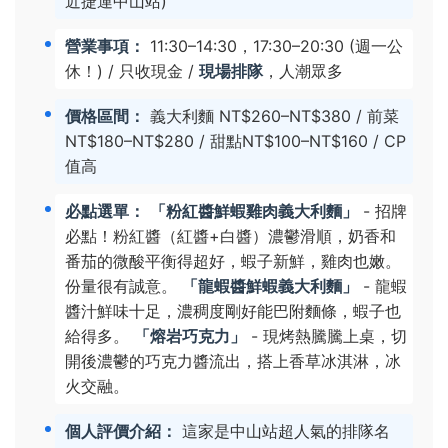
近捷運中山站)
營業事項：
11:30–14:30，17:30–20:30 (週一公
休！) / 只收現金 /
現場排隊
，人潮眾多
價格區間：
義大利麵 NT$260–NT$380 / 前菜
NT$180–NT$280 / 甜點NT$100–NT$160 / CP
值高
必點選單：
「粉紅醬鮮蝦雞肉義大利麵」
- 招牌
必點！粉紅醬（紅醬+白醬）濃鬱滑順，奶香和
番茄的微酸平衡得超好，蝦子新鮮，雞肉也嫩。
份量很有誠意。
「龍蝦醬鮮蝦義大利麵」
- 龍蝦
醬汁鮮味十足，濃稠度剛好能巴附麵條，蝦子也
給得多。
「熔岩巧克力」
- 現烤熱騰騰上桌，切
開後濃鬱的巧克力醬流出，搭上香草冰淇淋，冰
火交融。
個人評價介紹：
這家是中山站超人氣的排隊名