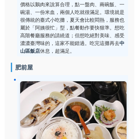
價格以鵝肉來說算合理，點一盤肉、兩碗飯、一
碗湯、一份米血，兩個人吃就很滿足。環境就是
很傳統的臺式小吃攤，夏天會比較悶熱，服務也
屬於「阿姨很忙」型，點餐動作要快狠準。想吃
高階餐廳服務的請繞道；但想吃絕對美味、感受
濃濃臺灣味的，這家不能錯過。吃完這攤再去
中
山區飯店
休息，超滿足。
肥前屋