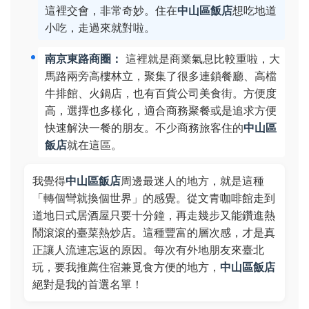
這裡交會，非常奇妙。住在
中山區飯店
想吃地道
小吃，走過來就對啦。
南京東路商圈：
這裡就是商業氣息比較重啦，大
馬路兩旁高樓林立，聚集了很多連鎖餐廳、高檔
牛排館、火鍋店，也有百貨公司美食街。方便度
高，選擇也多樣化，適合商務聚餐或是追求方便
快速解決一餐的朋友。不少商務旅客住的
中山區
飯店
就在這區。
我覺得
中山區飯店
周邊最迷人的地方，就是這種
「轉個彎就換個世界」的感覺。從文青咖啡館走到
道地日式居酒屋只要十分鐘，再走幾步又能鑽進熱
鬧滾滾的臺菜熱炒店。這種豐富的層次感，才是真
正讓人流連忘返的原因。每次有外地朋友來臺北
玩，要我推薦住宿兼覓食方便的地方，
中山區飯店
絕對是我的首選名單！