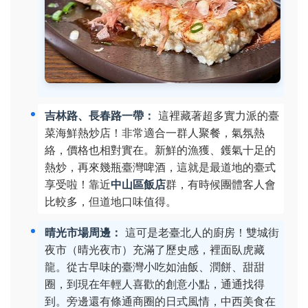
吉林路、長春路一帶：
這裡藏著超多實力派的臺
菜海鮮熱炒店！非常適合一群人聚餐，氣氛熱
絡，價格也相對實在。新鮮的漁獲、鑊氣十足的
熱炒，再來幾瓶臺灣啤酒，這就是最道地的臺式
享受啦！靠近
中山區飯店
群，有時候團體客人會
比較多，但道地口味值得。
晴光市場周邊：
這可是老臺北人的廚房！雙城街
夜市（晴光夜市）充滿了歷史感，裡面臥虎藏
龍。從古早味的臺灣小吃如油飯、潤餅、甜甜
圈，到現在年輕人喜歡的創意小點，通通找得
到。旁邊還有條通商圈的日式風情，中西美食在