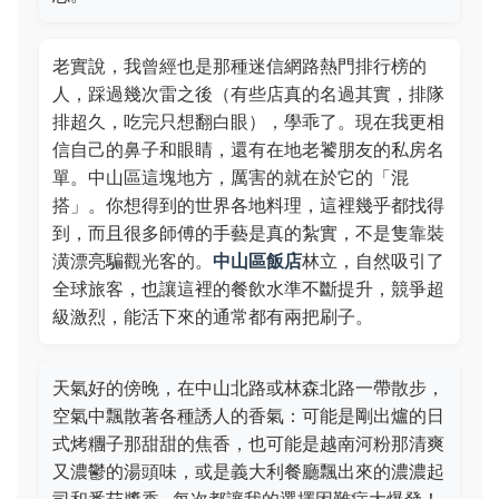
老實說，我曾經也是那種迷信網路熱門排行榜的
人，踩過幾次雷之後（有些店真的名過其實，排隊
排超久，吃完只想翻白眼），學乖了。現在我更相
信自己的鼻子和眼睛，還有在地老饕朋友的私房名
單。中山區這塊地方，厲害的就在於它的「混
搭」。你想得到的世界各地料理，這裡幾乎都找得
到，而且很多師傅的手藝是真的紮實，不是隻靠裝
潢漂亮騙觀光客的。
中山區飯店
林立，自然吸引了
全球旅客，也讓這裡的餐飲水準不斷提升，競爭超
級激烈，能活下來的通常都有兩把刷子。
天氣好的傍晚，在中山北路或林森北路一帶散步，
空氣中飄散著各種誘人的香氣：可能是剛出爐的日
式烤糰子那甜甜的焦香，也可能是越南河粉那清爽
又濃鬱的湯頭味，或是義大利餐廳飄出來的濃濃起