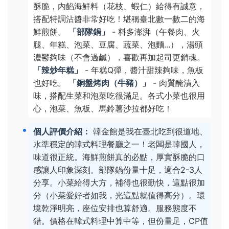
酥脆，內餡海鮮料（花枝、蝦仁）給得有誠意，
搭配特調沾醬非常好吃！堪稱臺北數一數二的海
鮮煎餅。
「部隊鍋」
- 料多澎湃（午餐肉、火
腿、年糕、泡菜、豆腐、蔬菜、泡麵...），湯頭
濃鬱夠味（不會過鹹），喜歡再加起司更銷魂。
「辣炒年糕」
- 年糕Q彈，醬汁甜辣夠味，魚板
也好吃。
「銅盤烤肉（牛豬）」
- 肉質醃漬入
味，搭配生菜和泡菜吃很滿足。各式小菜也很用
心，泡菜、魚板、馬鈴薯沙拉都好吃！
個人評價介紹：
韓金館是我在臺北吃到很道地、
水準穩定的韓式料理餐廳之一！老闆是韓國人，
味道很正統。海鮮煎餅真的必點，厚實酥脆的口
感讓人印象深刻。部隊鍋份量十足，適合2-3人
分享。小菜給得大方，補得也很勤快，這點很加
分（小菜愛好者如我，光這點就值得高分）。環
境乾淨明亮，座位安排也算舒適。服務態度不
錯。價格在韓式料理中算中等，但份量足，CP值