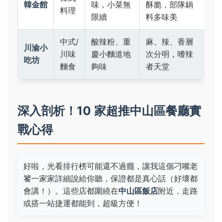
韓金館
味，小菜無
酥脆，部隊鍋
料理
限續
料多味美
中式/
酸辣粉、重
麻、辣、香層
川渝小
川味
慶小麵道地
次分明，嗜辣
吃坊
麵食
夠味
者天堂
深入剖析！10 家超推中山區餐廳實
戰心得
好啦，光看排行榜可能還不過癮，讓我這個刁嘴老
饕一家家詳細說給你聽，保證都是真心話（好壞都
會講！）。這些店都圍繞在
中山區飯店
附近，走路
或搭一站捷運都能到，超級方便！