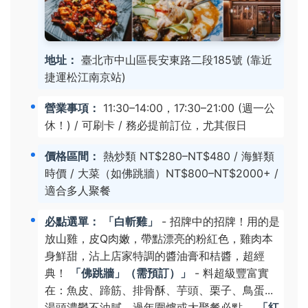
地址：
臺北市中山區長安東路二段185號 (靠近
捷運松江南京站)
營業事項：
11:30–14:00，17:30–21:00 (週一公
休！) / 可刷卡 / 務必提前訂位，尤其假日
價格區間：
熱炒類 NT$280–NT$480 / 海鮮類
時價 / 大菜（如佛跳牆）NT$800–NT$2000+ /
適合多人聚餐
必點選單：
「白斬雞」
- 招牌中的招牌！用的是
放山雞，皮Q肉嫩，帶點漂亮的粉紅色，雞肉本
身鮮甜，沾上店家特調的醬油膏和桔醬，超經
典！
「佛跳牆」（需預訂）」
- 料超級豐富實
在：魚皮、蹄筋、排骨酥、芋頭、栗子、鳥蛋...
湯頭濃鬱不油膩，過年圍爐或大聚餐必點。
「紅