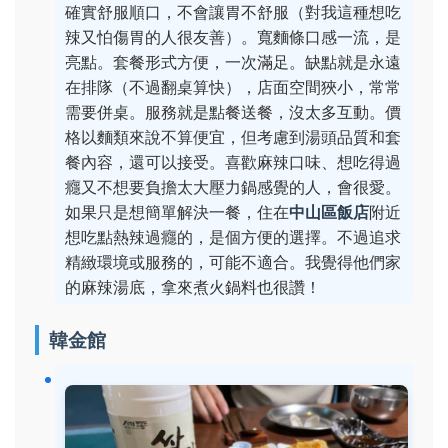
確實舒服順口，不會讓胃不舒服（對我這種想吃
辣又怕傷胃的人很友善）。寬麵條口感一流，是
亮點。套餐形式方便，一次滿足。缺點就是永遠
在排隊（不過翻桌算快），店面空間狹小，常常
需要併桌。服務就是點餐送餐，沒太多互動。價
格以麵類來說不算便宜，但考慮到湯頭品質和套
餐內容，還可以接受。喜歡麻辣口味、想吃得過
癮又不想要負擔太大壓力鍋感覺的人，會很愛。
如果只是想簡單解決一餐，住在
中山區飯店
附近
想吃點熱辣過癮的，是個方便的選擇。不過追求
精緻環境或服務的，可能不適合。我覺得他們家
的麻辣湯底，拿來煮火鍋料也很讚！
韓金館