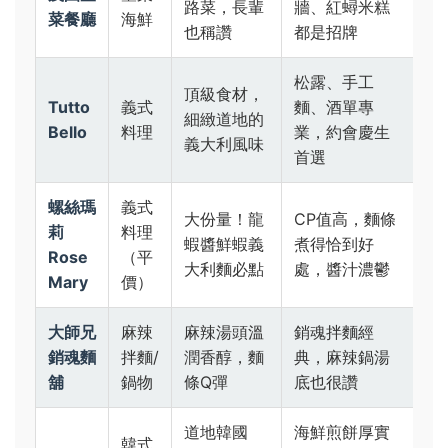
路菜，長輩
牆、紅蟳米糕
菜餐廳
海鮮
也稱讚
都是招牌
松露、手工
頂級食材，
Tutto
義式
麵、酒單專
細緻道地的
Bello
料理
業，約會慶生
義大利風味
首選
螺絲瑪
義式
大份量！龍
CP值高，麵條
莉
料理
蝦醬鮮蝦義
煮得恰到好
Rose
（平
大利麵必點
處，醬汁濃鬱
Mary
價）
大師兄
麻辣
麻辣湯頭溫
銷魂拌麵經
銷魂麵
拌麵/
潤香醇，麵
典，麻辣鍋湯
舖
鍋物
條Q彈
底也很讚
道地韓國
海鮮煎餅厚實
韓式