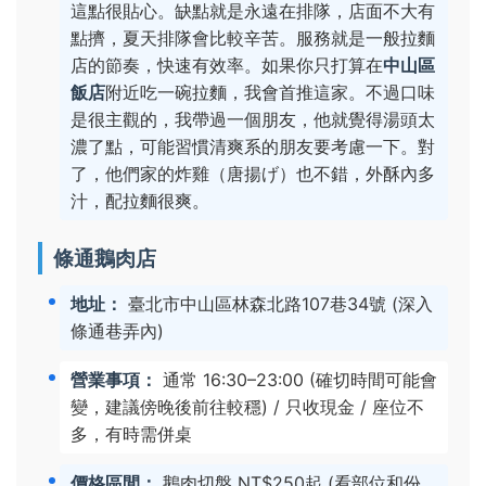
這點很貼心。缺點就是永遠在排隊，店面不大有
點擠，夏天排隊會比較辛苦。服務就是一般拉麵
店的節奏，快速有效率。如果你只打算在
中山區
飯店
附近吃一碗拉麵，我會首推這家。不過口味
是很主觀的，我帶過一個朋友，他就覺得湯頭太
濃了點，可能習慣清爽系的朋友要考慮一下。對
了，他們家的炸雞（唐揚げ）也不錯，外酥內多
汁，配拉麵很爽。
條通鵝肉店
地址：
臺北市中山區林森北路107巷34號 (深入
條通巷弄內)
營業事項：
通常 16:30–23:00 (確切時間可能會
變，建議傍晚後前往較穩) / 只收現金 / 座位不
多，有時需併桌
價格區間：
鵝肉切盤 NT$250起 (看部位和份