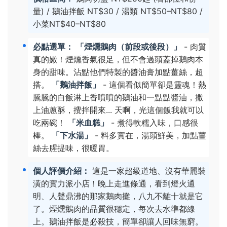
量) / 鵝油拌飯 NT$30 / 湯類 NT$50–NT$80 /
小菜NT$40–NT$80
必點選單：
「煙燻鵝肉（前段或後段）」
- 肉質
真的嫩！煙燻香氣很足，但不會過頭蓋掉鵝肉本
身的甜味。沾點他們特製的醬油膏加點薑絲，超
搭。
「鵝油拌飯」
- 這個看似簡單卻是靈魂！熱
騰騰的白飯淋上香噴噴的鵝油和一點點醬油，撒
上油蔥酥，攪拌開來... 天啊，光這個飯我就可以
吃兩碗！
「米血糕」
- 煮得軟糯入味，口感很
棒。
「下水湯」
- 料多實在，湯頭鮮美，加點薑
絲去腥提味，很暖胃。
個人評價介紹：
這是一家超級道地、沒有華麗裝
潢的實力派小店！晚上走進條通，看到燈火通
明、人聲鼎沸的那家鵝肉攤，八九不離十就是它
了。煙燻鵝肉的品質很穩定，每次去水準都線
上。鵝油拌飯是必殺技，簡單卻讓人回味無窮。