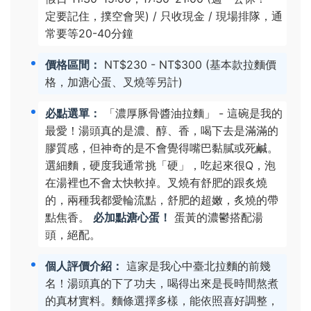
定要記住，撲空會哭) / 只收現金 / 現場排隊，通
常要等20-40分鐘
價格區間：
NT$230 - NT$300 (基本款拉麵價
格，加溏心蛋、叉燒等另計)
必點選單：
「濃厚豚骨醬油拉麵」 - 這碗是我的
最愛！湯頭真的是濃、醇、香，喝下去是滿滿的
膠質感，但神奇的是不會覺得嘴巴黏膩或死鹹。
選細麵，硬度我通常挑「硬」，吃起來很Q，泡
在湯裡也不會太快軟掉。叉燒有舒肥的跟炙燒
的，兩種我都愛輪流點，舒肥的超嫩，炙燒的帶
點焦香。
必加點溏心蛋！
蛋黃的濃鬱搭配湯
頭，絕配。
個人評價介紹：
這家是我心中臺北拉麵的前幾
名！湯頭真的下了功夫，喝得出來是長時間熬煮
的真材實料。麵條選擇多樣，能依照喜好調整，