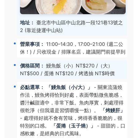
地址：
臺北市中山區中山北路一段121巷13號之
2 (靠近捷運中山站)
營業事項：
11:00–14:30，17:00–21:00 (週二公
休！) / 只收現金 / 排隊名店，建議開門前提早到
價格區間：
鰻魚飯（小）NT$270 /（大）
NT$500 / 蛋捲 NT$120 / 烤透抽 NT$時價
必點選單：
「鰻魚飯（小/大）」
- 關東流蒲燒
作法，鰻魚烤得恰到好處，表面帶點微焦脆感，
醬汁鹹甜適中，非常下飯。魚肉厚實，刺處理得
很乾淨（但我還是習慣嚼慢一點）。
「烤鰻肝」
- 處理得好就不會有苦味，烤得香香脆脆的，很
特別的口感。
「蛋捲（玉子燒）」
- 甜甜的，口
感軟嫩，是經典的日式風味。