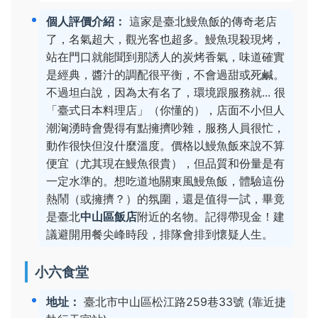
個人評價介紹：
這家是臺北鰻魚飯的傳奇老店
了，名氣超大，觀光客也超多。鰻魚現殺現烤，
站在門口就能聞到那誘人的炭烤香氣，味道確實
是經典，醬汁的調配很平衡，不會過甜或死鹹。
不過坦白說，因為太有名了，環境跟服務就... 很
「臺式日本料理店」（你懂的），店面不小但人
潮洶湧時會覺得有點擁擠吵雜，服務人員很忙，
動作很快但沒什麼溫度。價格以鰻魚飯來說不算
便宜（尤其現在鰻魚很貴），但品質和份量是有
一定水準的。想吃道地關東風鰻魚飯，體驗這份
熱鬧（或擁擠？）的氛圍，還是值得一試，畢竟
是臺北
中山區飯店
附近的名物。記得帶現金！建
議避開用餐尖峰時段，排隊會排到懷疑人生。
小六食堂
地址：
臺北市中山區松江路259巷33號 (靠近捷