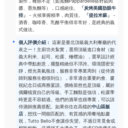
製作，種類不定（如寬麵Pappardelle搭野菇肉
醬、墨魚麵等），口感絕佳。
「炭烤美國肋眼牛
排」
- 火候掌握精準，肉質佳。
「提拉米蘇」
-
酒香、咖啡香、乳酪平衡得非常好，是經典的義
式做法。
個人評價介紹：
這家是臺北頂級義大利餐廳的代
表之一！主廚功夫紮實，選用頂級進口食材（如
義大利米、起司、松露、橄欖油），選單設計經
典中帶點創意，擺盤精緻但不浮誇。環境隱密安
靜，燈光美氣氛佳，服務非常專業周到（從侍酒
師到服務生都很到位），非常適合重要約會、慶
祝紀念日或商務宴請。價格當然也是頂級，屬於
偶爾犒賞自己的等級。手工麵類是強項，松露季
時更是不容錯過。他們的酒單也很專業，可以請
侍酒師推薦搭配。如果你住在高檔的
中山區飯
店
，想找一間能匹配的、有質感的用餐地點慶
祝，Tutto Bello不會讓你失望。不過日常覓食或
想吃粗飽，這裡就不太適合了。追求CP值優先的