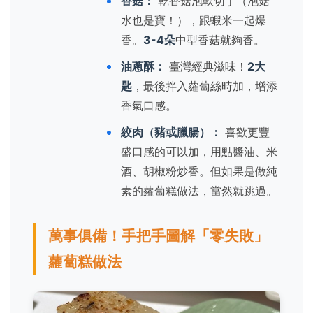
香菇：
乾香菇泡軟切丁（泡菇
水也是寶！），跟蝦米一起爆
香。
3-4朵
中型香菇就夠香。
油蔥酥：
臺灣經典滋味！
2大
匙
，最後拌入蘿蔔絲時加，增添
香氣口感。
絞肉（豬或臘腸）：
喜歡更豐
盛口感的可以加，用點醬油、米
酒、胡椒粉炒香。但如果是做純
素的蘿蔔糕做法，當然就跳過。
萬事俱備！手把手圖解「零失敗」
蘿蔔糕做法