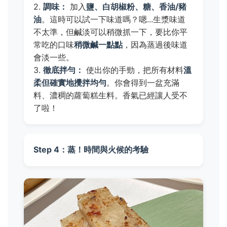
2.
調味：
加入
鹽、白胡椒粉、糖、香油/豬
油
。這時可以試一下味道嗎？嗯...生漿味道
不太準，但鹹淡可以稍微抓一下，要比你平
常吃的口味
稍微鹹一點點
，因為蒸過後味道
會淡一些。
3.
徹底拌勻：
使出你的手勁，把所有材料
溫
柔但確實地攪拌均勻
。你會得到一盆充滿
料、濃稠的蘿蔔糕生料。香氣已經讓人受不
了啦！
Step 4：蒸！時間與火候的考驗