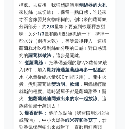
槽處。去皮後，我強烈建議用
刨絲器的大孔
來刨絲（或切絲），保留一點口感，吃起來
才不會像嬰兒食物糊糊的。刨出來的蘿蔔絲
分兩部分：約
2/3
量等下要煮到軟爛釋放甜
味；另外
1/3
量稍微用點鹽抓醃一下，擠掉一
些水分（別擠太乾），等等最後拌入，這樣
蘿蔔糕才吃得到絲絲分明的口感！對口感講
究的
蘿蔔糕做法
，這步是關鍵。
2.
煮蘿蔔絲：
把準備煮爛的那2/3蘿蔔絲放
入鍋中，加入
剛好淹過蘿蔔絲再多一點點
的
水（水量從總水量600ml裡取用）。開中火
煮，煮到蘿蔔絲
變透明、軟爛
，用鍋鏟輕壓
就斷的程度。這時滿屋子都是蘿蔔甜香！關
火，
把蘿蔔絲連同煮出來的水一起放涼
。這
鍋蘿蔔湯千萬別丟！
3.
爆香配料：
鍋子放點油（我習慣用沙拉油
或豬油），中小火爆香
蝦米碎和香菇丁
，炒
到香氣猛烈衝出來就對了！喜歡用紅蔥頭