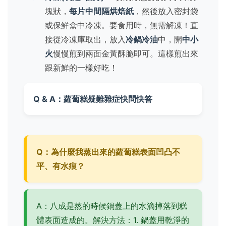
塊狀，
每片中間隔烘焙紙
，然後放入密封袋
或保鮮盒中冷凍。要食用時，無需解凍！直
接從冷凍庫取出，放入
冷鍋冷油
中，開
中小
火
慢慢煎到兩面金黃酥脆即可。這樣煎出來
跟新鮮的一樣好吃！
Q & A：蘿蔔糕疑難雜症快問快答
Q：為什麼我蒸出來的蘿蔔糕表面凹凸不
平、有水痕？
A：八成是蒸的時候鍋蓋上的水滴掉落到糕
體表面造成的。解決方法：1. 鍋蓋用乾淨的