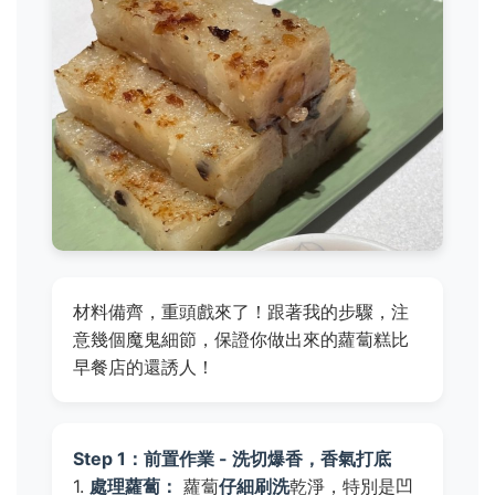
材料備齊，重頭戲來了！跟著我的步驟，注
意幾個魔鬼細節，保證你做出來的蘿蔔糕比
早餐店的還誘人！
Step 1：前置作業 - 洗切爆香，香氣打底
1.
處理蘿蔔：
蘿蔔
仔細刷洗
乾淨，特別是凹