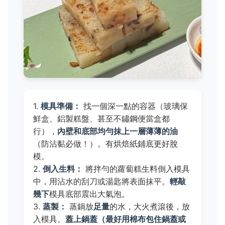
1.
模具準備：
找一個深一點的容器（玻璃保
鮮盒、鋁製糕盤、甚至不鏽鋼便當盒都
行），
內壁和底部均勻抹上一層薄薄的油
（防沾黏必做！）。有烘焙紙鋪底更好脫
模。
2.
倒入生料：
將拌勻的蘿蔔糕生料倒入模具
中，用沾水的刮刀或湯匙將表面抹平。
輕敲
幾下
模具底部震出大氣泡。
3.
蒸製：
蒸鍋放
足量
的水，大火煮滾後，放
入模具。
蓋上鍋蓋（最好用棉布包住鍋蓋或