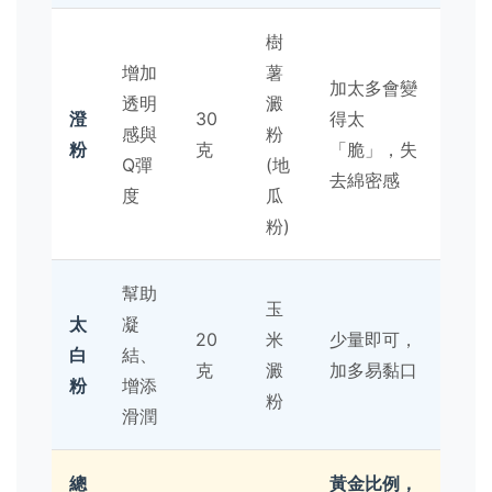
樹
增加
薯
加太多會變
透明
澱
澄
30
得太
感與
粉
粉
克
「脆」，失
Q彈
(地
去綿密感
度
瓜
粉)
幫助
玉
太
凝
20
米
少量即可，
白
結、
克
澱
加多易黏口
粉
增添
粉
滑潤
總
黃金比例，