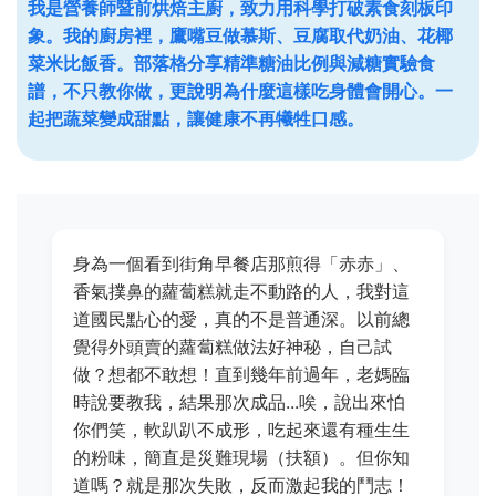
我是營養師暨前烘焙主廚，致力用科學打破素食刻板印
象。我的廚房裡，鷹嘴豆做慕斯、豆腐取代奶油、花椰
菜米比飯香。部落格分享精準糖油比例與減糖實驗食
譜，不只教你做，更說明為什麼這樣吃身體會開心。一
起把蔬菜變成甜點，讓健康不再犧牲口感。
身為一個看到街角早餐店那煎得「赤赤」、
香氣撲鼻的蘿蔔糕就走不動路的人，我對這
道國民點心的愛，真的不是普通深。以前總
覺得外頭賣的蘿蔔糕做法好神秘，自己試
做？想都不敢想！直到幾年前過年，老媽臨
時說要教我，結果那次成品...唉，說出來怕
你們笑，軟趴趴不成形，吃起來還有種生生
的粉味，簡直是災難現場（扶額）。但你知
道嗎？就是那次失敗，反而激起我的鬥志！