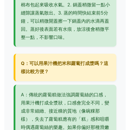
棉布包起來吸收水氣。2. 鍋蓋稍微留一點小
縫隙讓蒸氣散出。3. 蒸的時間快結束前5分
鐘，可以稍微開蓋擦一下鍋蓋內的水滴再蓋
回。蒸好後表面若有水痕，放涼後會稍微平
整一點，不影響口味。
Q：可以用果汁機把米和蘿蔔打成漿嗎？這
樣比較方便？
A：傳統的蘿蔔糕做法強調蘿蔔絲的口感，
用果汁機打成全漿狀，口感會完全不同，變
成非常細緻、接近粿的質地（像碗粿那
樣），失去了蘿蔔糕應有的「糕」感和咀嚼
時偶遇蘿蔔絲的樂趣。如果你偏好那種滑嫩