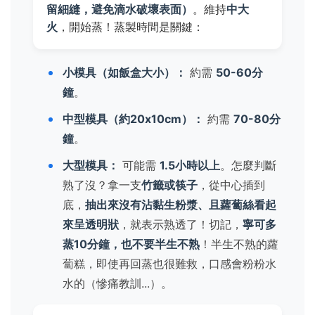
留細縫，避免滴水破壞表面）
。維持
中大
火
，開始蒸！蒸製時間是關鍵：
小模具（如飯盒大小）：
約需
50-60分
鐘
。
中型模具（約20x10cm）：
約需
70-80分
鐘
。
大型模具：
可能需
1.5小時以上
。怎麼判斷
熟了沒？拿一支
竹籤或筷子
，從中心插到
底，
抽出來沒有沾黏生粉漿、且蘿蔔絲看起
來呈透明狀
，就表示熟透了！切記，
寧可多
蒸10分鐘，也不要半生不熟
！半生不熟的蘿
蔔糕，即使再回蒸也很難救，口感會粉粉水
水的（慘痛教訓...）。