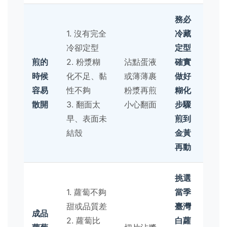
務必
1. 沒有完全
冷藏
冷卻定型
定型
煎的
2. 粉漿糊
沾點蛋液
確實
時候
化不足、黏
或薄薄裹
做好
容易
性不夠
粉漿再煎
糊化
散開
3. 翻面太
小心翻面
步驟
早、表面未
煎到
結殼
金黃
再動
挑選
1. 蘿蔔不夠
當季
甜或品質差
臺灣
成品
2. 蘿蔔比
白蘿