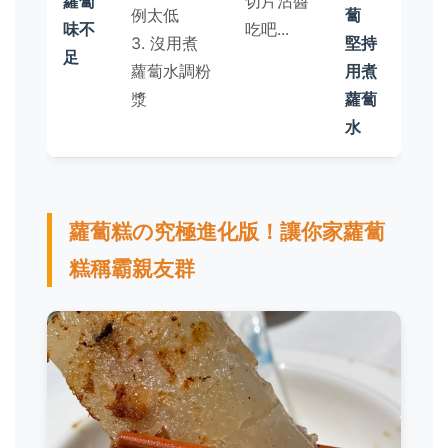
蘿蔔
切片沾醬
例太低
蔔
味不
吃吧...
3. 沒用煮
堅持
足
蘿蔔水調粉
用煮
漿
蘿蔔
水
蘿蔔糕の究極進化版！讓你家蘿蔔
糕稱霸親友群