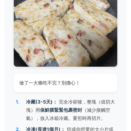
做了一大條吃不完？別擔心！
冷藏(3-5天)：
完全冷卻後，整塊（或切大
塊）用
保鮮膜緊緊包裹密封
（減少接觸空
氣），放入冰箱冷藏。要煎時再切片。
冷凍(長達1個月)：
切成你想要的大小片或