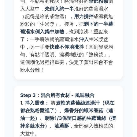
勻、不結粒的秘訣！將混合好的
全部粉類
倒
入大盆中，
先倒入約一半
混好的蘿蔔湯水
（記得是冷的或微溫），
用力攪拌
成濃稠無
粉粒的「生米漿」。接著，把
剩下的一半蘿
蔔湯水倒入鍋中加熱
，煮到滾沸！重點來
了：一手將沸騰的蘿蔔湯水
沖入
生米漿盆
中，另一手要
快速不停地攪拌
！直到變成均
勻、有點半透明、濃稠糊狀的「熟粉漿」。
這個糊化過程很重要，決定了蒸出來會不會
粉水分離！
Step 3：混合所有食材 - 風味融合
1.
拌入靈魂：
將
煮軟的蘿蔔絲連湯汁（現在
都在熟粉漿裡了）、爆香好的蝦米香菇（連
油一起）、剩餘1/3保留口感的生蘿蔔絲（擠
掉多餘水分）、油蔥酥
，全部倒入熟粉漿的
大盆中。