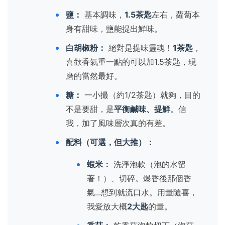
鹽：
基本調味，
1.5茶匙
左右，蘿蔔本
身有甜味，鹽能提出鮮味。
白胡椒粉：
絕對是提味靈魂！
1茶匙
，
喜歡香氣重一點的可以加1.5茶匙，現
磨的當然最好。
糖：
一小撮（約1/2茶匙）就夠，目的
不是要甜，是
平衡鹹味、提鮮
。信
我，加了風味層次真的有差。
配料（可選，但大推）：
蝦米：
洗淨泡軟（泡的水留
著！）、切碎。爆香後那個香
氣...想到就流口水。用量隨喜，
我愛放大概
2大匙
的量。