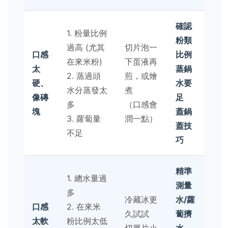
確認
1. 粉量比例
粉類
過高 (尤其
切片泡一
口感
比例
在來米粉)
下蛋液再
太
蒸鍋
2. 蒸過頭
煎，或燴
硬、
水要
水分蒸發太
煮
像磚
足
多
（口感會
塊
蓋鍋
3. 蘿蔔量
潤一點）
蓋技
不足
巧
精準
1. 總水量過
測量
多
冷藏冰更
水/蘿
口感
2. 在來米
久試試
蔔擠
太軟
粉比例太低
切厚片小
水