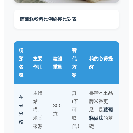
蘿蔔糕粉料比例終極比對表
粉
替
類
主要
建議
代
我的心得提
名
作用
重量
方
醒
稱
案
主體
無
臺灣本土品
在
結
(不
牌米香更
來
300
構、
可
足，是
蘿蔔
米
克
米香
取
糕做法
的基
粉
來源
代!)
礎！