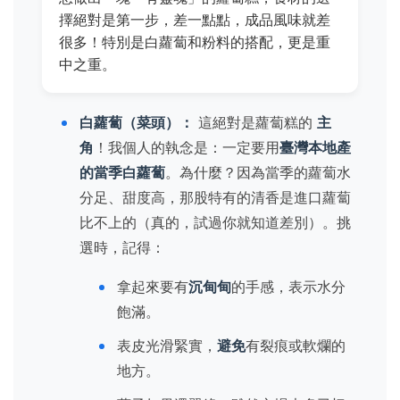
擇絕對是第一步，差一點點，成品風味就差
很多！特別是白蘿蔔和粉料的搭配，更是重
中之重。
白蘿蔔（菜頭）：
這絕對是蘿蔔糕的
主
角
！我個人的執念是：一定要用
臺灣本地產
的當季白蘿蔔
。為什麼？因為當季的蘿蔔水
分足、甜度高，那股特有的清香是進口蘿蔔
比不上的（真的，試過你就知道差別）。挑
選時，記得：
拿起來要有
沉甸甸
的手感，表示水分
飽滿。
表皮光滑緊實，
避免
有裂痕或軟爛的
地方。