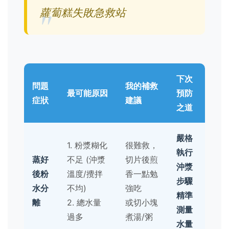
蘿蔔糕失敗急救站
下次
問題
我的補救
最可能原因
預防
症狀
建議
之道
嚴格
1. 粉漿糊化
很難救，
執行
蒸好
不足 (沖漿
切片後煎
沖漿
後粉
溫度/攪拌
香一點勉
步驟
水分
不均)
強吃
精準
離
2. 總水量
或切小塊
測量
過多
煮湯/粥
水量