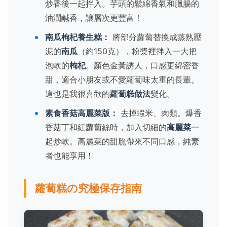
炒香後一起拌入。芋頭的鬆綿香氣和臘腸的
油潤鹹香，讓層次更豐富！
南瓜枸杞養生糕：
將部分蘿蔔替換成蒸熟壓
泥的
南瓜
（約150克），粉漿裡拌入一大把
泡軟的
枸杞
。顏色金黃誘人，口感更綿密香
甜，適合小朋友或不愛蘿蔔味太重的長輩。
這也是我很喜歡的
蘿蔔糕做法
變化。
素食香菇高麗菜版：
去掉蝦米、肉類。爆香
香菇丁和紅蘿蔔絲時，加入切細的
高麗菜
一
起炒軟。高麗菜的甜脆帶來不同口感，純素
者也能享用！
蘿蔔糕の究極保存指南