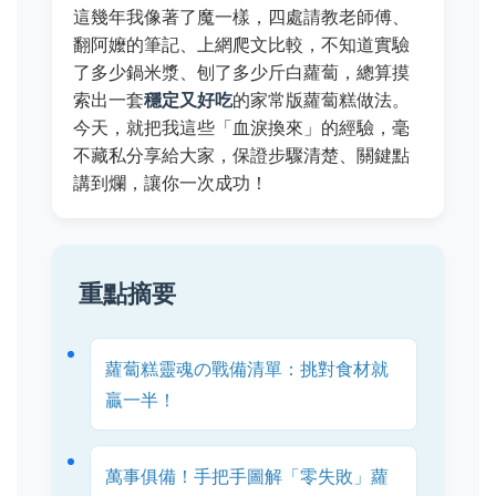
這幾年我像著了魔一樣，四處請教老師傅、
翻阿嬤的筆記、上網爬文比較，不知道實驗
了多少鍋米漿、刨了多少斤白蘿蔔，總算摸
索出一套
穩定又好吃
的家常版蘿蔔糕做法。
今天，就把我這些「血淚換來」的經驗，毫
不藏私分享給大家，保證步驟清楚、關鍵點
講到爛，讓你一次成功！
重點摘要
蘿蔔糕靈魂の戰備清單：挑對食材就
贏一半！
萬事俱備！手把手圖解「零失敗」蘿