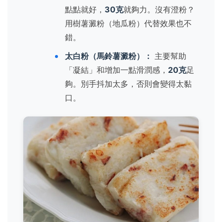
點點就好，
30克
就夠力。沒有澄粉？
用樹薯澱粉（地瓜粉）代替效果也不
錯。
太白粉（馬鈴薯澱粉）：
主要幫助
「凝結」和增加一點滑潤感，
20克
足
夠。別手抖加太多，否則會變得太黏
口。