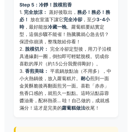
Step 5：冷靜！脫模煎香
1.
完全放涼：
蒸好後取出，
務必！務必！務
必！
放在室溫下讓它
完全冷卻
，至少
3-4小
時
，最好能放
冷藏一晚
。蘿蔔糕要結實定
型，這個步驟不能省！熱騰騰就心急去切？
保證你崩潰，整塊散給你看！
2.
脫模切片：
完全冷卻定型後，用刀子沿模
具邊緣劃一圈，倒扣即可輕鬆脫模。切成你
喜歡的厚片（約1.5公分我覺得剛好）。
3.
香煎美味：
平底鍋放點油（不用多），中
小火熱鍋後，放入蘿蔔糕片。
耐心
煎到一面
金黃酥脆後再翻面煎另一面。喜歡「赤赤」
焦香口感的，就煎久一點點。這時沾點蒜蓉
醬油膏，配杯熱茶... 哇！自己做的，成就感
滿分！這才是完美的
蘿蔔糕做法
收尾！