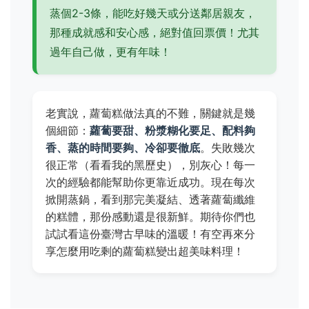
蒸個2-3條，能吃好幾天或分送鄰居親友，
那種成就感和安心感，絕對值回票價！尤其
過年自己做，更有年味！
老實說，蘿蔔糕做法真的不難，關鍵就是幾
個細節：
蘿蔔要甜、粉漿糊化要足、配料夠
香、蒸的時間要夠、冷卻要徹底
。失敗幾次
很正常（看看我的黑歷史），別灰心！每一
次的經驗都能幫助你更靠近成功。現在每次
掀開蒸鍋，看到那完美凝結、透著蘿蔔纖維
的糕體，那份感動還是很新鮮。期待你們也
試試看這份臺灣古早味的溫暖！有空再來分
享怎麼用吃剩的蘿蔔糕變出超美味料理！