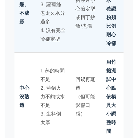
爛、
3. 蘿蔔絲
心煎定型
確認
不成
煮太久水分
或切丁炒
粉類
形
過多
飯/煮湯
比例
4. 沒有完全
耐心
冷卻定型
冷卻
用竹
1. 蒸的時間
籤測
不足
回鍋再蒸
試中
中心
2. 蒸鍋火
透
心點
沒熟
力不夠或水
（但可能
依模
透
不足
影響口
具大
3. 生料倒
感）
小調
太厚
整時
間