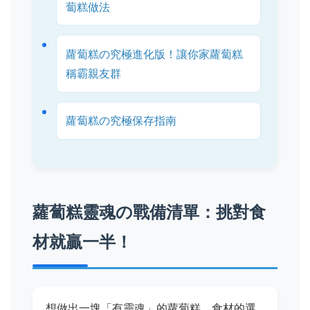
蔔糕做法
蘿蔔糕の究極進化版！讓你家蘿蔔糕
稱霸親友群
蘿蔔糕の究極保存指南
蘿蔔糕靈魂の戰備清單：挑對食
材就贏一半！
想做出一塊「有靈魂」的蘿蔔糕，食材的選