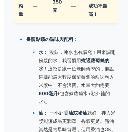
350
粉
—
—
成功率最
克
量
高！
畫龍點睛の調味與配料：
水：
沒錯，連水也有講究！用來調開
粉漿的水，我習慣用
煮過蘿蔔絲的
水
！這招是跟一位老師傅學的，他說
這樣能最大程度保留蘿蔔的甜味融入
米漿中，不會浪費。水量大約需要
600毫升
(包含煮蘿蔔水+額外補的
水)。
油：
一小匙
香油或豬油
就好，拌入米
漿能讓成品更潤澤、香氣更足。豬油
當然是古早味首選，但用香油也OK。