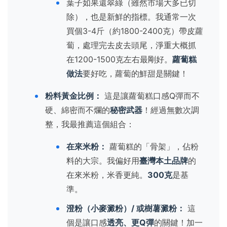
葉子如果還翠綠（雖然市場大多已切
除），也是新鮮的指標。我通常一次
買個3-4斤（約1800-2400克）帶皮蘿
蔔，處理完去皮去頭尾，淨重大概抓
在1200-1500克左右最剛好。
蘿蔔糕
做法
要好吃，蘿蔔的鮮甜是關鍵！
粉料黃金比例：
這是讓蘿蔔糕口感Q彈而不
硬、綿密而不爛的
秘密武器
！經過無數次調
整，我最推薦這個組合：
在來米粉：
蘿蔔糕的「骨架」，佔粉
料的大宗。我偏好用
臺灣本土品牌
的
在來米粉，米香更純。
300克
是基
準。
澄粉（小麥澱粉）/ 或樹薯澱粉：
這
個是讓口感
透亮、更Q彈
的關鍵！加一