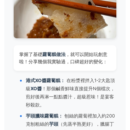
掌握了基礎
蘿蔔糕做法
，就可以開始玩創意
啦！分享幾個我實驗過，口碑超好的變化：
港式XO醬蘿蔔糕：
在粉漿裡拌入1-2大匙頂
級
XO醬
！那個鹹香鮮味直接提升N個檔次，
煎好後再淋一點點醬汁，超級惹味！是宴客
秒殺款。
芋頭臘味蘿蔔糕：
刨絲的蘿蔔裡加入約200
克刨粗絲的
芋頭
（先蒸半熟更好），臘腸丁