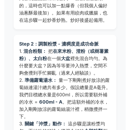
的，這時也可以加一點爆香（但我個人偏好
油蔥酥最後加）。如果有用絞肉或臘腸，也
在這步驟一起炒香炒熟。炒好後盛起備用。
Step 2：調製粉漿 - 濃稠度是成功命脈
1.
混合粉類：
把
在來米粉、澄粉（或樹薯澱
粉）、太白粉
在一個
大盆
裡先混合均勻。為
什麼要大盆？因為等等要沖入熱漿，空間不
夠會攪到手忙腳亂（過來人經驗談）。
2.
準備蘿蔔湯水：
量一下剛剛煮好放涼的蘿
蔔絲連湯汁總共有多少。假設總量是A毫升。
我們目標總水量是600ml，所以需要額外補
的冷水 =
600ml - A
。把這額外補的冷水，
加入剛剛放涼的蘿蔔絲湯汁裡，稍微攪拌一
下。
3.
關鍵「沖漿」動作：
這步驟是讓粉漿均