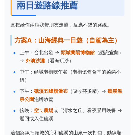
兩日遊路線推薦
直接給你兩種我帶朋友走過，反應不錯的路線。
方案A：山海經典一日遊（自駕為主）
上午：台北出發 →
頭城蘭陽博物館
（認識宜蘭）
→
外澳沙灘
（看海玩沙）
中午：頭城老街吃午餐（老街懷舊食堂的菜餚不
錯）
下午：
礁溪五峰旗瀑布
（吸收芬多精）→
礁溪溫
泉公園
泡腳放鬆
傍晚：
空ㄟ農場
或「渭水之丘」看夜景用晚餐 →
返回或入住礁溪
這個路線把頭城的海和礁溪的山泉一次打包，動線順