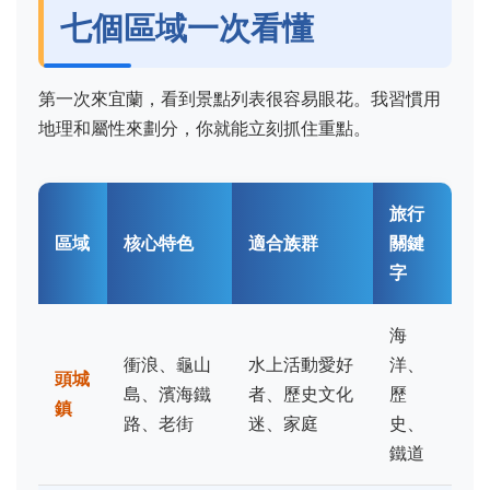
七個區域一次看懂
第一次來宜蘭，看到景點列表很容易眼花。我習慣用
地理和屬性來劃分，你就能立刻抓住重點。
旅行
區域
核心特色
適合族群
關鍵
字
海
衝浪、龜山
水上活動愛好
洋、
頭城
島、濱海鐵
者、歷史文化
歷
鎮
路、老街
迷、家庭
史、
鐵道