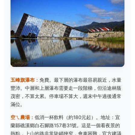
五峰旗瀑布
：免費。最下層的瀑布最容易親近，水量
豐沛。中層和上層瀑布需要走一段階梯，但沿途林蔭
茂密，不算太累。停車場不算大，週末中午過後通常
滿位。
空ㄟ農場
：低消一杯飲料（約180元起）。地址：宜
蘭縣礁溪鄉白石腳路157巷31號。這是一個看夜景的
熱點，上山的路非常陡峭狹窄，會車困難，官方建議