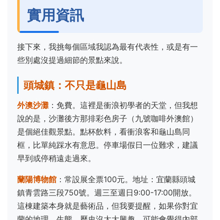
實用資訊
接下來，我挑每個區域我認為最有代表性，或是有一
些別處沒提過細節的景點來說。
頭城鎮：不只是龜山島
外澳沙灘
：免費。這裡是衝浪初學者的天堂，但我想
說的是，沙灘後方那排彩色房子（九號咖啡外澳館）
是個絕佳觀景點。點杯飲料，看衝浪客和龜山島同
框，比單純踩水有意思。停車場假日一位難求，建議
早到或停稍遠走過來。
蘭陽博物館
：常設展全票100元。地址：宜蘭縣頭城
鎮青雲路三段750號。週三至週日9:00-17:00開放。
這棟建築本身就是藝術品，但我要提醒，如果你對宜
蘭的地理、生態、歷史沒太大興趣，可能會覺得內部