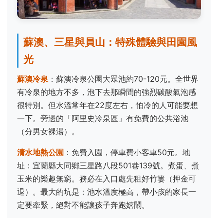
蘇澳、三星與員山：特殊體驗與田園風
光
蘇澳冷泉
：蘇澳冷泉公園大眾池約70-120元。全世界
有冷泉的地方不多，泡下去那瞬間的強烈碳酸氣泡感
很特別。但水溫常年在22度左右，怕冷的人可能要想
一下。旁邊的「阿里史冷泉區」有免費的公共浴池
（分男女裸湯）。
清水地熱公園
：免費入園，停車費小客車50元。地
址：宜蘭縣大同鄉三星路八段501巷139號。煮蛋、煮
玉米的樂趣無窮。務必在入口處先租好竹簍（押金可
退）。最大的坑是：池水溫度極高，帶小孩的家長一
定要牽緊，絕對不能讓孩子奔跑嬉鬧。