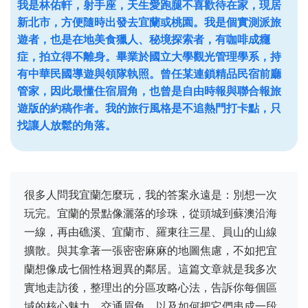
我是林佑軒，射手座，天生愛跑腿不喜歡待在家，現居
新北市，方便隨時出發去宜蘭或桃園。我是個實測派旅
遊者，也是在地美食獵人、秘境探索者，有咖啡成癮
症，拍立得不離身。畢業於國立大學觀光管理學系，持
有中華民國導遊與領隊執照。曾任某連鎖精品民宿前廳
管家，因此最懂住宿眉角，也曾是自由時報與聯合報旅
遊版的約稿作者。我的旅行風格是不追熱門打卡點，只
找讓人放鬆的角落。
很多人問我宜蘭怎麼玩，我的答案永遠是：別想一次
玩完。宜蘭的景點像灑落的珍珠，從頭城到蘇澳沿海
一線，再由礁溪、宜蘭市、羅東往三星、員山的山線
擴散。與其拿著一張密密麻麻的地圖焦慮，不如把宜
蘭想像成七個性格迥異的鄰居。這篇文章就是我多次
實地走訪後，整理出的分區攻略心法，告訴你每個區
域的核心魅力、交通眉角，以及如何把它們串成一段