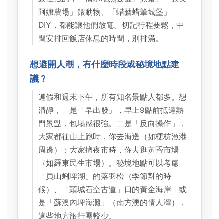
阿嬤農場」餵動物、「蜡藝蜡筆城堡」
DIY，都能讓他們放電。切記行程要鬆，中
間安排回飯店休息的時間，別排滿。
想避開人潮，有什麼時段或秘境地點建
議？
連假和週末下午，所有知名景點人都多。想
清靜，一是「早出發」，早上9點前抵達熱
門景點，包場感很強。二是「反向操作」，
大家都往山上跑時，你去海邊（如梗枋漁港
周邊）；大家擠夜市時，你去逛黃昏市場
（如羅東民生市場）。秘境地點可以考慮
「員山蜊埤湖」的落羽松（季節對的時
候）、「頭城石空古道」口的黃金海岸，或
是「蘇澳內埤海灘」（南方澳的情人灣），
這些地方旅行團較少。