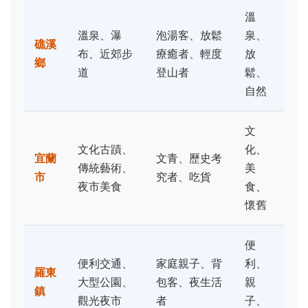
溫
溫泉、瀑
泡湯客、放鬆
泉、
礁溪
布、近郊步
療癒者、輕度
放
鄉
道
登山者
鬆、
自然
文
文化古蹟、
化、
宜蘭
文青、歷史考
傳統藝術、
美
市
究者、吃貨
夜市美食
食、
懷舊
便
便利交通、
家庭親子、背
利、
羅東
大型公園、
包客、夜生活
親
鎮
觀光夜市
者
子、