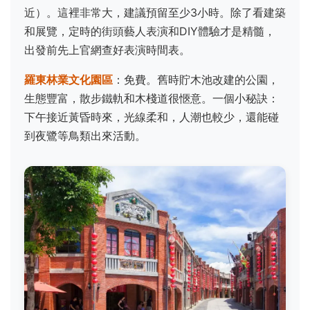
近）。這裡非常大，建議預留至少3小時。除了看建築
和展覽，定時的街頭藝人表演和DIY體驗才是精髓，
出發前先上官網查好表演時間表。
羅東林業文化園區
：免費。舊時貯木池改建的公園，
生態豐富，散步鐵軌和木棧道很愜意。一個小秘訣：
下午接近黃昏時來，光線柔和，人潮也較少，還能碰
到夜鷺等鳥類出來活動。