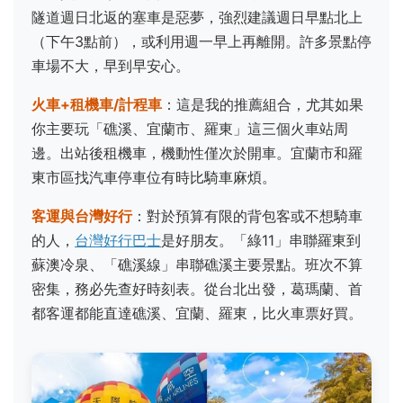
隧道週日北返的塞車是惡夢，強烈建議週日早點北上
（下午3點前），或利用週一早上再離開。許多景點停
車場不大，早到早安心。
火車+租機車/計程車
：這是我的推薦組合，尤其如果
你主要玩「礁溪、宜蘭市、羅東」這三個火車站周
邊。出站後租機車，機動性僅次於開車。宜蘭市和羅
東市區找汽車停車位有時比騎車麻煩。
客運與台灣好行
：對於預算有限的背包客或不想騎車
的人，
台灣好行巴士
是好朋友。「綠11」串聯羅東到
蘇澳冷泉、「礁溪線」串聯礁溪主要景點。班次不算
密集，務必先查好時刻表。從台北出發，葛瑪蘭、首
都客運都能直達礁溪、宜蘭、羅東，比火車票好買。