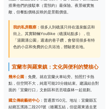
搭乘他們的接駁車（需預約）最保險。夜景確實無
敵，但餐點價格反映的是景觀價值。
我的私房觀察
：很多人到礁溪只待在溫泉飯店和
街上。其實騎輛YouBike（礁溪站點多），往
「湯圍溝公園」週邊的巷子鑽，會發現很多有特
色的小店和免費的公共浴池，體驗更在地。
宜蘭市與羅東鎮：文化與便利的雙核心
幾米公園
：免費。就在宜蘭火車站旁。拍照打卡熱
點，但空間不大，純逛可能20分鐘結束。建議結合對
面的「宜蘭行口」文創區和丟丟噹森林一起規劃。
國立傳統藝術中心
：普通票150元。地址：宜蘭縣五
結鄉五濱路二段201號（雖屬五結，但從羅東過去更