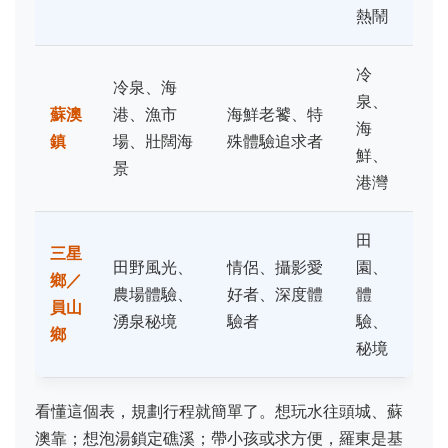
熱鬧
冷
冷泉、海
泉、
蘇澳
港、漁市
海鮮老饕、特
海
鎮
場、壯闊海
殊體驗追求者
鮮、
景
港灣
田
三星
田野風光、
情侶、攝影愛
園、
鄉／
農場體驗、
好者、深度體
體
員山
湧泉秘境
驗者
驗、
鄉
秘境
看懂這個表，規劃行程就簡單了。想玩水往頭城、蘇
澳靠；想泡湯鎖定礁溪；帶小孩或求方便，羅東是基