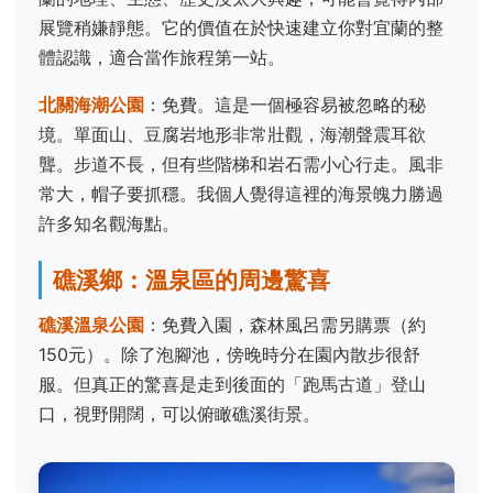
展覽稍嫌靜態。它的價值在於快速建立你對宜蘭的整
體認識，適合當作旅程第一站。
北關海潮公園
：免費。這是一個極容易被忽略的秘
境。單面山、豆腐岩地形非常壯觀，海潮聲震耳欲
聾。步道不長，但有些階梯和岩石需小心行走。風非
常大，帽子要抓穩。我個人覺得這裡的海景魄力勝過
許多知名觀海點。
礁溪鄉：溫泉區的周邊驚喜
礁溪溫泉公園
：免費入園，森林風呂需另購票（約
150元）。除了泡腳池，傍晚時分在園內散步很舒
服。但真正的驚喜是走到後面的「跑馬古道」登山
口，視野開闊，可以俯瞰礁溪街景。