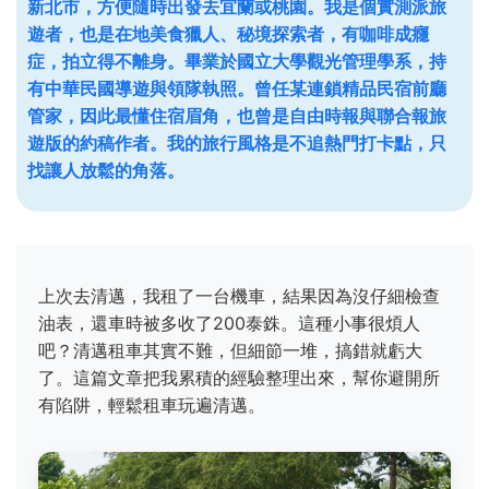
新北市，方便隨時出發去宜蘭或桃園。我是個實測派旅
遊者，也是在地美食獵人、秘境探索者，有咖啡成癮
症，拍立得不離身。畢業於國立大學觀光管理學系，持
有中華民國導遊與領隊執照。曾任某連鎖精品民宿前廳
管家，因此最懂住宿眉角，也曾是自由時報與聯合報旅
遊版的約稿作者。我的旅行風格是不追熱門打卡點，只
找讓人放鬆的角落。
上次去清邁，我租了一台機車，結果因為沒仔細檢查
油表，還車時被多收了200泰銖。這種小事很煩人
吧？清邁租車其實不難，但細節一堆，搞錯就虧大
了。這篇文章把我累積的經驗整理出來，幫你避開所
有陷阱，輕鬆租車玩遍清邁。