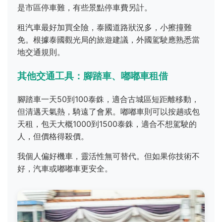
是市區停車難，有些景點停車費另計。
租汽車最好加買全險，泰國道路狀況多，小擦撞難
免。根據泰國觀光局的旅遊建議，外國駕駛應熟悉當
地交通規則。
其他交通工具：腳踏車、嘟嘟車租借
腳踏車一天50到100泰銖，適合古城區短距離移動，
但清邁天氣熱，騎遠了會累。嘟嘟車則可以按趟或包
天租，包天大概1000到1500泰銖，適合不想駕駛的
人，但價格得殺價。
我個人偏好機車，靈活性無可替代。但如果你技術不
好，汽車或嘟嘟車更安全。