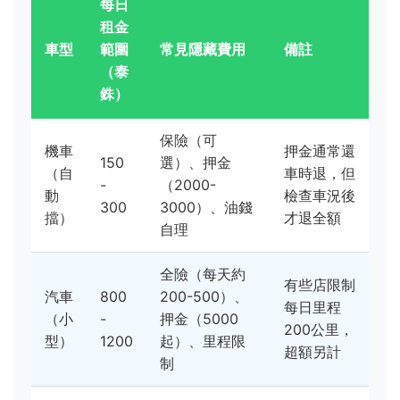
每日
租金
車型
範圍
常見隱藏費用
備註
（泰
銖）
保險（可
機車
押金通常還
150
選）、押金
（自
車時退，但
-
（2000-
動
檢查車況後
300
3000）、油錢
擋）
才退全額
自理
全險（每天約
有些店限制
汽車
800
200-500）、
每日里程
（小
-
押金（5000
200公里，
型）
1200
起）、里程限
超額另計
制