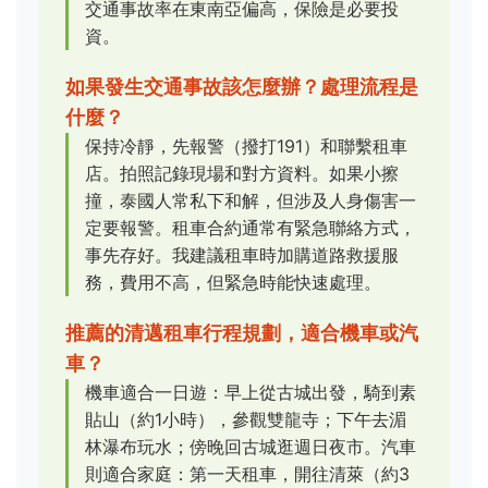
交通事故率在東南亞偏高，保險是必要投
資。
如果發生交通事故該怎麼辦？處理流程是
什麼？
保持冷靜，先報警（撥打191）和聯繫租車
店。拍照記錄現場和對方資料。如果小擦
撞，泰國人常私下和解，但涉及人身傷害一
定要報警。租車合約通常有緊急聯絡方式，
事先存好。我建議租車時加購道路救援服
務，費用不高，但緊急時能快速處理。
推薦的清邁租車行程規劃，適合機車或汽
車？
機車適合一日遊：早上從古城出發，騎到素
貼山（約1小時），參觀雙龍寺；下午去湄
林瀑布玩水；傍晚回古城逛週日夜市。汽車
則適合家庭：第一天租車，開往清萊（約3