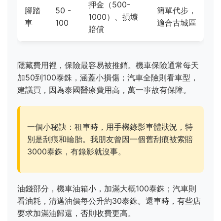
押金（500-
腳踏
50 -
簡單代步，
1000）、損壞
車
100
適合古城區
賠償
隱藏費用裡，保險最容易被推銷。機車保險通常每天
加50到100泰銖，涵蓋小損傷；汽車全險則看車型，
建議買，因為泰國醫療費用高，萬一事故有保障。
一個小秘訣：租車時，用手機錄影車體狀況，特
別是刮痕和輪胎。我朋友曾因一個舊刮痕被索賠
3000泰銖，有錄影就沒事。
油錢部分，機車油箱小，加滿大概100泰銖；汽車則
看油耗，清邁油價每公升約30泰銖。還車時，有些店
要求加滿油歸還，否則收費更高。