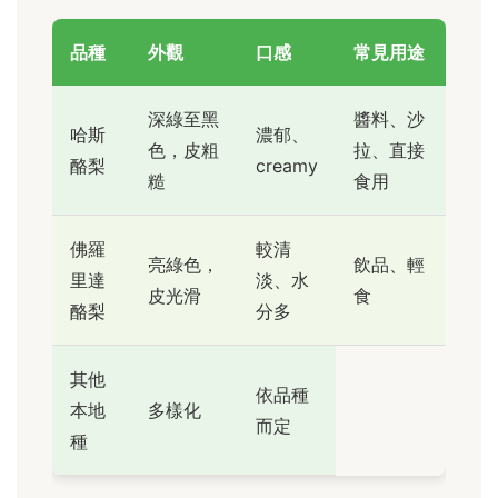
品種
外觀
口感
常見用途
深綠至黑
醬料、沙
哈斯
濃郁、
色，皮粗
拉、直接
酪梨
creamy
糙
食用
佛羅
較清
亮綠色，
飲品、輕
里達
淡、水
皮光滑
食
酪梨
分多
其他
依品種
本地
多樣化
而定
種