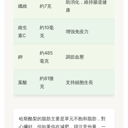
助消化，維持腸道健
纖維
約7克
康
維生
約10毫
增強免疫力
素C
克
約485
鉀
調節血壓
毫克
約81微
葉酸
支持細胞生長
克
哈斯酪梨的脂肪主要是單元不飽和脂肪，對
心臟好。但如果你在減肥，得注意份量，一