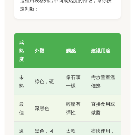
這裡用表格列出不同成熟度的特徵，幫你快
速判斷：
成
熟
外觀
觸感
建議用途
度
未
像石頭
需放置室溫
綠色，硬
熟
一樣
催熟
最
輕壓有
直接食用或
深黑色
佳
彈性
做醬
過
黑色，可
太軟，
盡快使用，