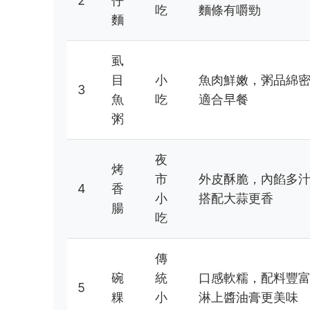
2
仔
吃
麵條有嚼勁
麵
虱
目
小
魚肉鮮嫩，粥品綿
3
魚
吃
適合早餐
粥
夜
烤
市
外皮酥脆，內餡多
4
香
小
搭配大蒜更香
腸
吃
傳
碗
統
口感軟糯，配料豐
5
粿
小
淋上醬油膏更美味