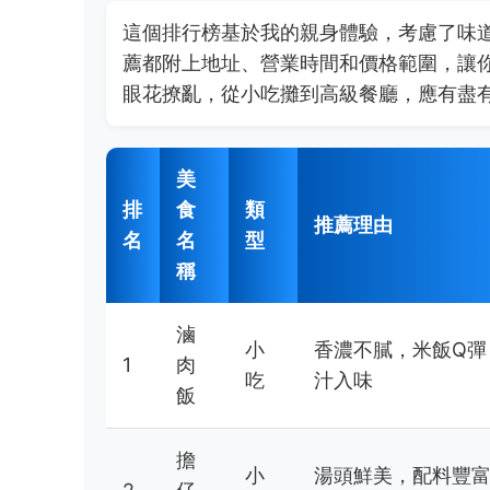
這個排行榜基於我的親身體驗，考慮了味
薦都附上地址、營業時間和價格範圍，讓
眼花撩亂，從小吃攤到高級餐廳，應有盡
美
排
食
類
推薦理由
名
名
型
稱
滷
小
香濃不膩，米飯Q彈
1
肉
吃
汁入味
飯
擔
小
湯頭鮮美，配料豐