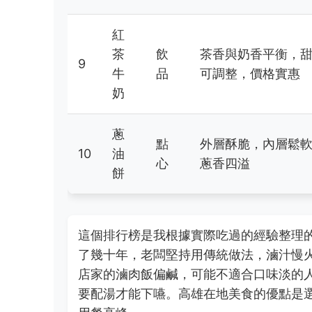
紅
茶
飲
茶香與奶香平衡，
9
牛
品
可調整，價格實惠
奶
蔥
點
外層酥脆，內層鬆
10
油
心
蔥香四溢
餅
這個排行榜是我根據實際吃過的經驗整理
了幾十年，老闆堅持用傳統做法，滷汁慢
店家的滷肉飯偏鹹，可能不適合口味淡的
要配湯才能下嚥。高雄在地美食的優點是