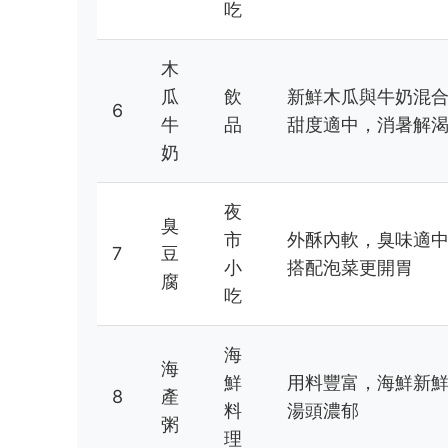
吃
木
瓜
飲
新鮮木瓜與牛奶混
6
牛
品
甜度適中，消暑解
奶
夜
臭
市
外酥內軟，臭味適
7
豆
小
搭配泡菜更開胃
腐
吃
海
海
鮮
用料豐富，海鮮新
8
產
料
湯頭濃郁
粥
理