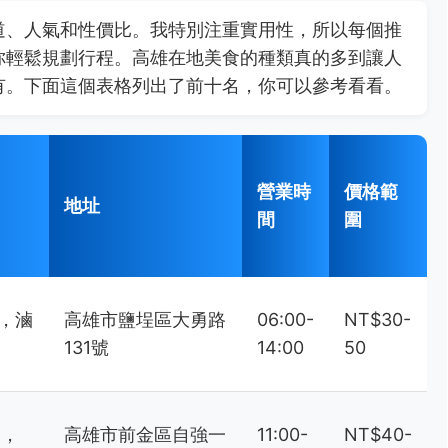
道、人氣和性價比。我特別注重實用性，所以每個推
你輕鬆規劃行程。高雄在地美食的種類真的多到讓人
有。下面這個表格列出了前十名，你可以參考看看。
營業時
價格範
地址
間
圍
，滷
高雄市鹽埕區大勇路
06:00-
NT$30-
131號
14:00
50
富，
高雄市前金區自強一
11:00-
NT$40-