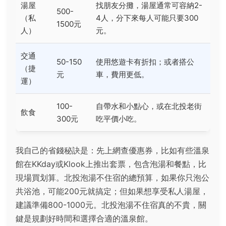
湯屋
找朋友分攤，湯屋通常可容納2-
500-
（私
4人，分下來每人可能只要300
1500元
人）
元。
交通
50-150
使用悠遊卡有折扣；或者搭公
（捷
元
車，費用更低。
運）
100-
自帶水和小點心，或在北投老街
飲食
300元
吃平價小吃。
我自己的省錢秘訣是：先上網查優惠券，比如有些溫泉
館在KKday或Klook上推出套票，包含泡湯和餐點，比
現場買划算。北投泡湯不住宿的總預算，如果你只泡公
共浴池，可能200元就搞定；但如果想享受私人湯屋，
建議準備800-1000元。北投泡湯不住宿真的不貴，關
鍵是規劃好時間和選擇合適的溫泉館。