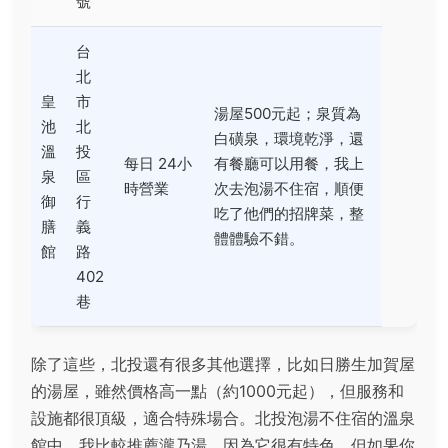
號
台
北
皇
市
湯屋500元起；泉質為
池
北
白磺泉，環境乾淨，還
溫
投
每日 24小
有餐廳可以用餐，我上
泉
區
時營業
次去泡湯不住宿，順便
御
行
吃了他們的招牌菜，整
膳
義
體體驗不錯。
館
路
402
巷
除了這些，北投還有很多其他選擇，比如日勝生加賀屋
的湯屋，雖然價格高一點（約1000元起），但服務和
設施都很頂級，適合特殊場合。北投泡湯不住宿的溫泉
館中，我比較推薦瀧乃湯，因為它很有特色，但如果你