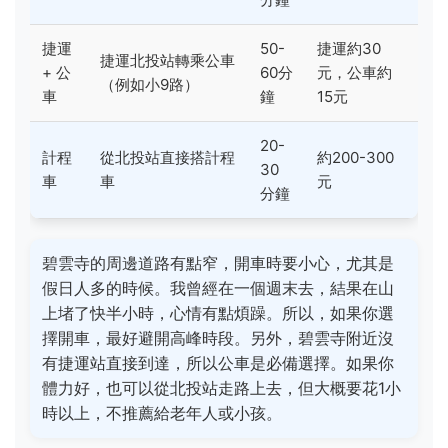
捷運
50-
捷運約30
捷運北投站轉乘公車
+ 公
60分
元，公車約
（例如小9路）
車
鐘
15元
20-
計程
從北投站直接搭計程
約200-300
30
車
車
元
分鐘
碧雲寺的周邊道路有點窄，開車時要小心，尤其是
假日人多的時候。我曾經在一個週末去，結果在山
上堵了快半小時，心情有點煩躁。所以，如果你選
擇開車，最好避開高峰時段。另外，碧雲寺附近沒
有捷運站直接到達，所以公車是必備選擇。如果你
體力好，也可以從北投站走路上去，但大概要花1小
時以上，不推薦給老年人或小孩。