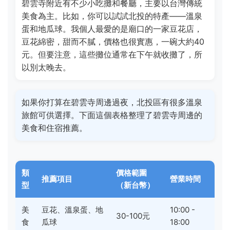
碧雲寺附近有不少小吃攤和餐廳，主要以台灣傳統
美食為主。比如，你可以試試北投的特產——溫泉
蛋和地瓜球。我個人最愛的是廟口的一家豆花店，
豆花綿密，甜而不膩，價格也很實惠，一碗大約40
元。但要注意，這些攤位通常在下午就收攤了，所
以別太晚去。
如果你打算在碧雲寺周邊過夜，北投區有很多溫泉
旅館可供選擇。下面這個表格整理了碧雲寺周邊的
美食和住宿推薦。
類
價格範圍
推薦項目
營業時間
型
（新台幣）
美
豆花、溫泉蛋、地
10:00 -
30-100元
食
瓜球
18:00