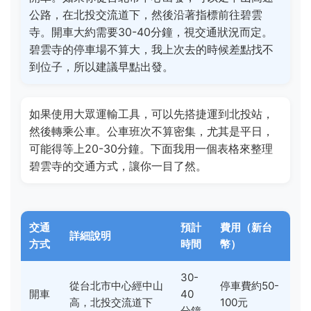
公路，在北投交流道下，然後沿著指標前往碧雲
寺。開車大約需要30-40分鐘，視交通狀況而定。
碧雲寺的停車場不算大，我上次去的時候差點找不
到位子，所以建議早點出發。
如果使用大眾運輸工具，可以先搭捷運到北投站，
然後轉乘公車。公車班次不算密集，尤其是平日，
可能得等上20-30分鐘。下面我用一個表格來整理
碧雲寺的交通方式，讓你一目了然。
交通
預計
費用（新台
詳細說明
方式
時間
幣）
30-
從台北市中心經中山
停車費約50-
開車
40
高，北投交流道下
100元
分鐘