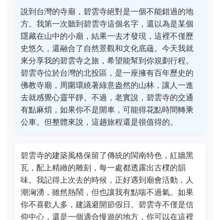
說到台灣的寺廟，碧雲寺絕對是一個不能錯過的地
方。我第一次聽到碧雲寺這個名字，還以為是某個
隱藏在山中的小廟，結果一去才發現，這裡不僅歷
史悠久，還融合了自然景觀和文化底蘊。今天我就
來分享我的碧雲寺之旅，希望能幫到你規劃行程。
碧雲寺位於台灣的北投區，是一座擁有百年歷史的
佛教寺廟，周圍環繞著綠意盎然的山林，讓人一進
去就感覺心靈平靜。不過，老實說，碧雲寺的交通
有點麻煩，如果你不是開車，可能得花點時間轉乘
公車。但整體來說，這趟旅程還是很值得的。
碧雲寺的建築風格保留了傳統的閩南特色，紅牆黑
瓦，配上精緻的雕刻，每一處都透露出古樸的韻
味。我記得上次去的時候，正好遇到廟會活動，人
潮洶湧，雖然熱鬧，但也讓我有點喘不過氣。如果
你不喜歡人多，建議避開節假日。碧雲寺不僅是信
仰中心，還是一個適合慢遊的地方，你可以在這裡