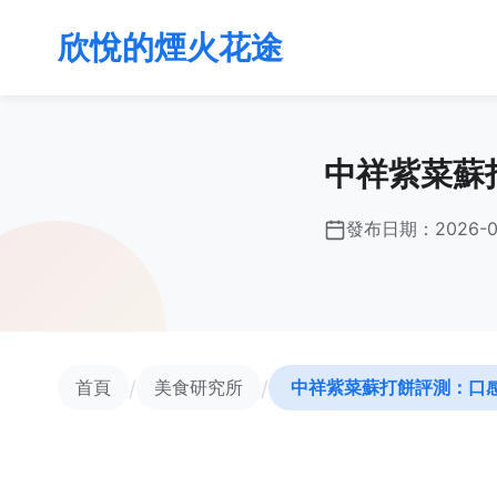
欣悅的煙火花途
中祥紫菜蘇
發布日期：
2026-0
/
/
首頁
美食研究所
中祥紫菜蘇打餅評測：口