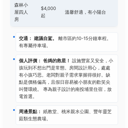
森林小
$4,000
屋四人
溫馨舒適，有小陽台
起
房
交通：
建議自駕。
離市區約10-15分鐘車程。
有專屬停車場。
個人評價：
爸媽的救星！
設施豐富又安全，小
孩玩到不想出門是常態。房間設計用心，處處
有小孩巧思。老闆對親子需求掌握得很好。缺
點是價格偏高，且假日容易被小朋友的歡笑尖
叫聲環繞。 專為親子設計的南投埔里住宿，放
電首選。
周邊景點：
紙教堂、桃米親水公園、豐年靈芝
菇類生態農場。