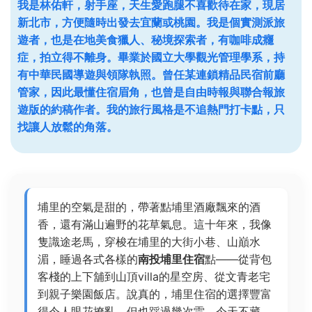
我是林佑軒，射手座，天生愛跑腿不喜歡待在家，現居
新北市，方便隨時出發去宜蘭或桃園。我是個實測派旅
遊者，也是在地美食獵人、秘境探索者，有咖啡成癮
症，拍立得不離身。畢業於國立大學觀光管理學系，持
有中華民國導遊與領隊執照。曾任某連鎖精品民宿前廳
管家，因此最懂住宿眉角，也曾是自由時報與聯合報旅
遊版的約稿作者。我的旅行風格是不追熱門打卡點，只
找讓人放鬆的角落。
埔里的空氣是甜的，帶著點埔里酒廠飄來的酒
香，還有滿山遍野的花草氣息。這十年來，我像
隻識途老馬，穿梭在埔里的大街小巷、山巔水
湄，睡過各式各樣的
南投埔里住宿
點——從背包
客棧的上下舖到山頂villa的星空房、從文青老宅
到親子樂園飯店。說真的，埔里住宿的選擇豐富
得令人眼花撩亂，但也踩過幾次雷。今天不藏