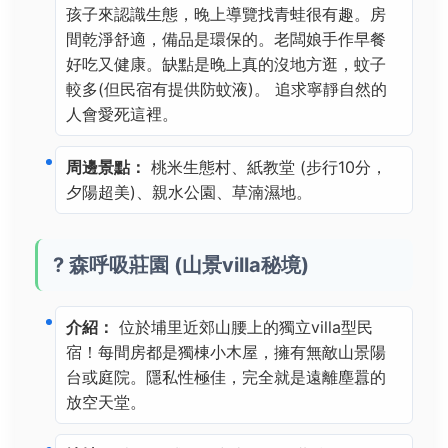
孩子來認識生態，晚上導覽找青蛙很有趣。房
間乾淨舒適，備品是環保的。老闆娘手作早餐
好吃又健康。缺點是晚上真的沒地方逛，蚊子
較多(但民宿有提供防蚊液)。 追求寧靜自然的
人會愛死這裡。
周邊景點：
桃米生態村、紙教堂 (步行10分，
夕陽超美)、親水公園、草湳濕地。
? 森呼吸莊園 (山景villa秘境)
介紹：
位於埔里近郊山腰上的獨立villa型民
宿！每間房都是獨棟小木屋，擁有無敵山景陽
台或庭院。隱私性極佳，完全就是遠離塵囂的
放空天堂。