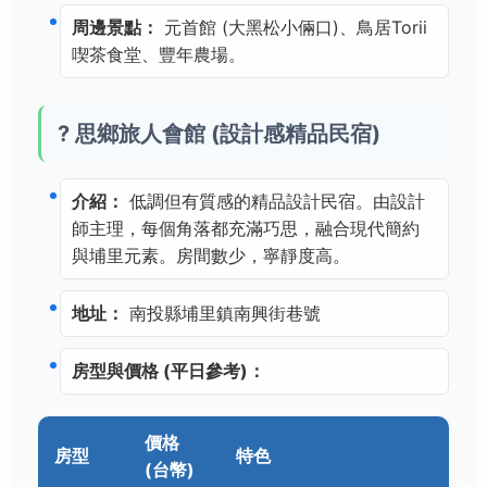
周邊景點：
元首館 (大黑松小倆口)、鳥居Torii
喫茶食堂、豐年農場。
? 思鄉旅人會館 (設計感精品民宿)
介紹：
低調但有質感的精品設計民宿。由設計
師主理，每個角落都充滿巧思，融合現代簡約
與埔里元素。房間數少，寧靜度高。
地址：
南投縣埔里鎮南興街巷號
房型與價格 (平日參考)：
價格
房型
特色
(台幣)