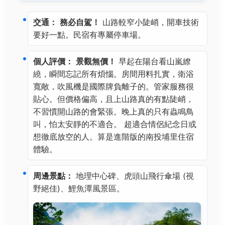
交通：
務必自駕！
山路較窄小陡峭，開車技術
要好一點。民宿有專屬停車場。
個人評價：
景觀無價！
早起在陽台看山嵐繚
繞，瞬間忘記所有煩惱。房間用料扎實，衛浴
寬敞，吹風機是國際牌負離子的。管家服務很
貼心。但價格偏高，且上山路真的有點陡峭，
不習慣開山路的會緊張。晚上真的只有蟲鳴鳥
叫，怕太安靜的不適合。 超適合情侶紀念日或
想徹底放空的人。算是進階版的南投埔里住宿
體驗。
周邊景點：
地理中心碑、虎頭山飛行傘場 (視
野絕佳)、鯉魚潭風景區。