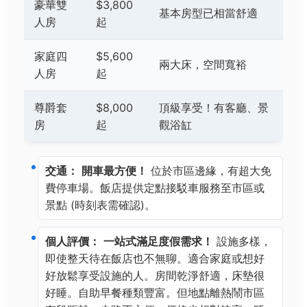
豪華雙
$3,800
基本房型已相當舒適
人房
起
家庭四
$5,600
兩大床，空間寬裕
人房
起
尊爵套
$8,000
頂級享受！有客廳、景
房
起
觀浴缸
交通：
開車最方便！
位於市區邊緣，有超大免
費停車場。飯店提供定點接駁車服務至市區或
景點 (時刻表需確認)。
個人評價：
一站式滿足度假需求！
設施多樣，
即使整天待在飯店也不無聊。適合家庭或想好
好放鬆享受設施的人。房間乾淨舒適，床墊很
好睡。自助早餐種類豐富。但地點離熱鬧市區