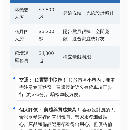
沐光雙
$3,600
簡約洗鍊，光線設計極佳
人房
起
涵月四
$5,200
陽台賞月很棒！空間寬
人房
起
敞，適合家庭或好友
秘境湯
$4,800
獨立景觀湯池
屋套房
起
交通：
位置鬧中取靜！
位於市區小巷內，開車
需注意巷弄狹窄，建議停附近公有停車場再步
行 (約3-5分)。騎機車較方便。
個人評價：
美感與質感兼具！
喜歡設計感的人
會很享受這裡的空間氛圍。管家服務細緻貼
心。床品和備品選用都看得出用心。但價格偏