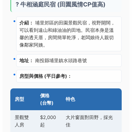
? 牛相涵庭民宿 (田園風情CP值高)
介紹：
埔里郊區的田園景觀民宿，視野開闊，
可以看到遠山和綠油油的田地。民宿本身是溫
馨的透天厝，房間簡單乾淨，老闆娘待人親切
像鄰家阿姨。
地址：
南投縣埔里鎮水頭路巷號
房型與價格 (平日參考)：
價格
房型
特色
(台幣)
景觀雙
$2,000
大片窗面對田野，採光
人房
起
佳