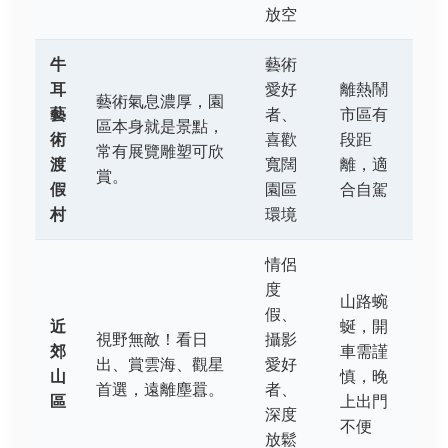
放空
牛
藝術
耳
愛好
離熱鬧
藝術氣息濃厚，園
藝
者、
市區有
區本身就是景點，
術
喜歡
段距
常有展覽雕塑可欣
渡
寬闊
離，適
賞。
假
園區
合自駕
村
環境
情侶
度
山路蜿
假、
近
蜒，開
視野無敵！看日
攝影
郊
車需謹
出、賞雲海、觀星
愛好
山
慎，晚
首選，遠離塵囂。
者、
區
上出門
深度
不便
放鬆