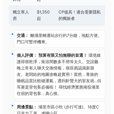
獨立單人
$1,350
CP值高！適合需要隱私
房
起
的獨旅者
交通：
離埔里轉運站步行約7分鐘，地點方便。
門口可暫停機車。
個人評價：
預算有限又怕無聊的首選！
環境維
護得很乾淨，衛浴間數多不用等太久。交誼廳
晚上常有人聊天交換情報，很容易認識新朋
友。老闆給的地圖攻略超實用！當然，青旅的
睡眠品質比較碰運氣，遇到鼾聲大的室友就...但
耳塞是背包客必備啦！ 尋找經濟實惠南投埔里
住宿的背包客，真心推。
周邊景點：
埔里市區小吃 (步行可達)、18度C
巧克力工房、虎嘯山莊。