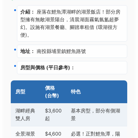
介紹：
座落在鯉魚潭湖畔的湖景飯店！部分房
型擁有無敵湖景陽台，清晨湖面霧氣氤氳超夢
幻。設施有湖景餐廳、腳踏車租借 (環湖很方
便)。
地址：
南投縣埔里鎮鯉魚路號
房型與價格 (平日參考)：
價格
房型
特色
(台幣)
湖畔經典
$3,600
基本房型，部分有側湖
雙人房
起
景
全景湖景
$4,600
必選！正對鯉魚潭，陽