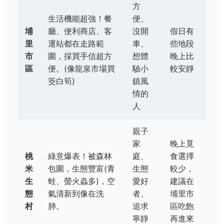
方
生活機能超強！餐
便、
埔
廳、便利商店、客
沒開
假日有
里
運站都在走路範
車、
些地段
市
圍，採買手信超方
想體
晚上比
區
便。(像龍泉市場買
驗小
較安靜
筊白筍)
鎮風
情的
人
親子
家
晚上覓
桃
綠意爆表！被森林
庭、
食選擇
米
包圍，生態豐富(青
生態
較少，
生
蛙、螢火蟲多)，空
愛好
建議在
態
氣清新到像在洗
者、
埔里市
村
肺。
追求
區吃飽
寧靜
再進來