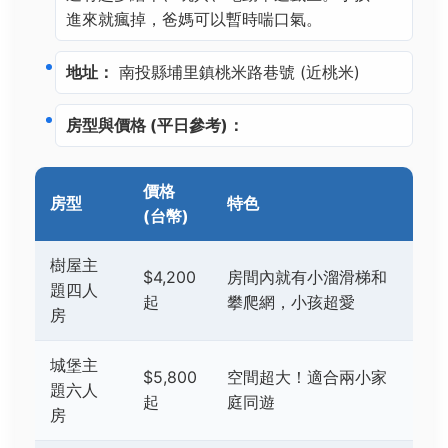
進來就瘋掉，爸媽可以暫時喘口氣。
地址：
南投縣埔里鎮桃米路巷號 (近桃米)
房型與價格 (平日參考)：
價格
房型
特色
(台幣)
樹屋主
$4,200
房間內就有小溜滑梯和
題四人
起
攀爬網，小孩超愛
房
城堡主
$5,800
空間超大！適合兩小家
題六人
起
庭同遊
房