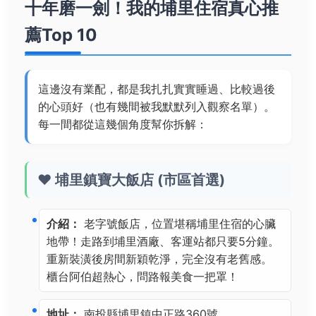
十年磨一劍！我的埔里住宿真心推
薦Top 10
這邊沒有業配，都是我扎扎實實睡過、比較過後
的心頭好（也有幾間被我默默列入觀察名單）。
每一間都從這幾個角度幫你拆解：
❤️ 埔里鎮寶大飯店 (市區首選)
介紹：
老字號飯店，位置堪稱埔里住宿的心臟
地帶！走路到埔里酒廠、客運站都只要5分鐘。
重新裝潢後房間新穎乾淨，完全沒有老舊感。
櫃台阿伯超熱心，問路報美食一把罩！
地址：
南投縣埔里鎮中正路360號