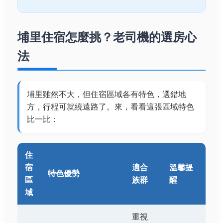
埔里住宿怎麼挑？老司機的選房心
法
埔里雖然不大，但住宿區域各有特色，選錯地
方，行程可就繞遠路了。來，看看這張區域特色
比一比：
住
宿
適合
溫馨提
特色優勢
區
族群
醒
域
重視