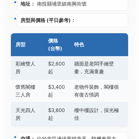
地址：
南投縣埔里鎮南興街號
房型與價格 (平日參考)：
價格
房型
特色
(台幣)
彩繪雙人
$2,600
牆面是老闆手繪壁
房
起
畫，充滿童趣
懷舊閣樓
$3,400
老物件裝飾，閣樓很
三人房
起
有復古情調
天光四人
$3,800
樓中樓設計，採光極
房
起
佳
交通：
位於市區邊緣寧靜巷弄，騎機車最方