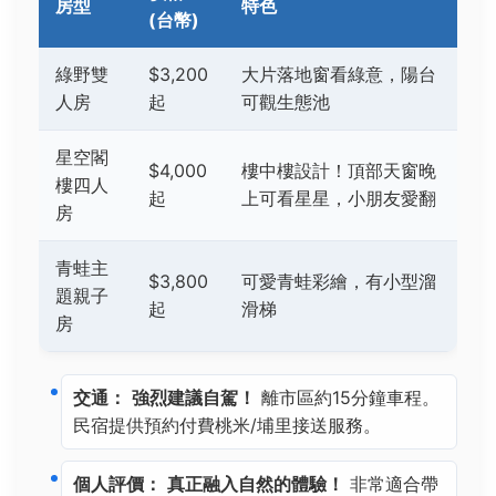
房型
特色
(台幣)
綠野雙
$3,200
大片落地窗看綠意，陽台
人房
起
可觀生態池
星空閣
$4,000
樓中樓設計！頂部天窗晚
樓四人
起
上可看星星，小朋友愛翻
房
青蛙主
$3,800
可愛青蛙彩繪，有小型溜
題親子
起
滑梯
房
交通：
強烈建議自駕！
離市區約15分鐘車程。
民宿提供預約付費桃米/埔里接送服務。
個人評價：
真正融入自然的體驗！
非常適合帶