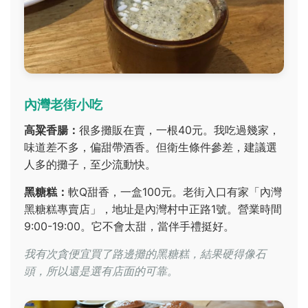
內灣老街小吃
高粱香腸：
很多攤販在賣，一根40元。我吃過幾家，
味道差不多，偏甜帶酒香。但衛生條件參差，建議選
人多的攤子，至少流動快。
黑糖糕：
軟Q甜香，一盒100元。老街入口有家「內灣
黑糖糕專賣店」，地址是內灣村中正路1號。營業時間
9:00-19:00。它不會太甜，當伴手禮挺好。
我有次貪便宜買了路邊攤的黑糖糕，結果硬得像石
頭，所以還是選有店面的可靠。