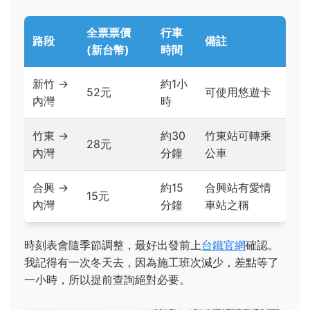
全票票價
行車
路段
備註
(新台幣)
時間
新竹 →
約1小
52元
可使用悠遊卡
內灣
時
竹東 →
約30
竹東站可轉乘
28元
內灣
分鐘
公車
合興 →
約15
合興站有愛情
15元
內灣
分鐘
車站之稱
時刻表會隨季節調整，最好出發前上
台鐵官網
確認。
我記得有一次冬天去，因為施工班次減少，差點等了
一小時，所以提前查詢絕對必要。