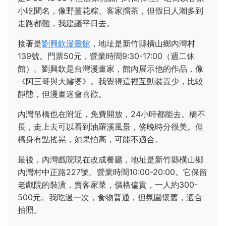
小吃聞名，像野薑花粽、客家擂茶，但假日人潮多到
走路都難，我建議平日去。
接著是
劉興欽漫畫館
，地址是新竹縣橫山鄉內灣村
139號。門票50元，營業時間9:30-17:00（週二休
館）。劉興欽是台灣漫畫家，館內展示他的作品，像
《阿三哥與大嬸婆》。我覺得這裡互動裝置少，比較
靜態，但漫畫迷會喜歡。
內灣吊橋也在附近，免費開放，24小時都能去。橋不
長，走上去可以看到油羅溪風景，傍晚時分很美。但
橋身有點搖晃，如果怕高，可能不適合。
最後，內灣戲院現在改成餐廳，地址是新竹縣橫山鄉
內灣村中正路227號。營業時間10:00-20:00。它保留
老戲院的裝潢，賣客家菜，價格偏貴，一人約300-
500元。我吃過一次，食物普通，但氛圍懷舊，適合
拍照。