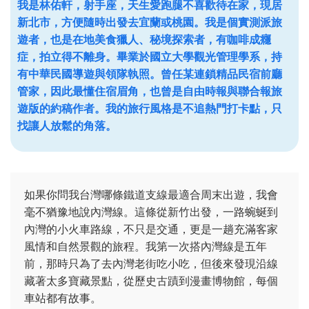
我是林佑軒，射手座，天生愛跑腿不喜歡待在家，現居
新北市，方便隨時出發去宜蘭或桃園。我是個實測派旅
遊者，也是在地美食獵人、秘境探索者，有咖啡成癮
症，拍立得不離身。畢業於國立大學觀光管理學系，持
有中華民國導遊與領隊執照。曾任某連鎖精品民宿前廳
管家，因此最懂住宿眉角，也曾是自由時報與聯合報旅
遊版的約稿作者。我的旅行風格是不追熱門打卡點，只
找讓人放鬆的角落。
如果你問我台灣哪條鐵道支線最適合周末出遊，我會
毫不猶豫地說內灣線。這條從新竹出發，一路蜿蜒到
內灣的小火車路線，不只是交通，更是一趟充滿客家
風情和自然景觀的旅程。我第一次搭內灣線是五年
前，那時只為了去內灣老街吃小吃，但後來發現沿線
藏著太多寶藏景點，從歷史古蹟到漫畫博物館，每個
車站都有故事。