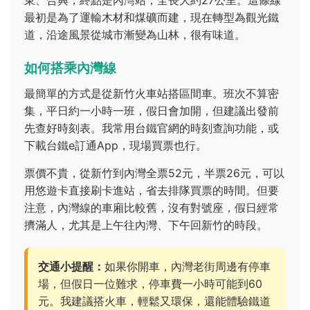
東、合興，終點是內灣站，全長大約27公里。這條線
最初是為了運輸木材和煤礦而建，現在轉型為觀光鐵
道，沿途風景從城市漸變為山林，很有味道。
如何搭乘內灣線
最簡單的方式是從新竹火車站搭區間車。班次不算密
集，平日約一小時一班，假日會加開，但建議出發前
先查好時刻表。我常用台鐵官網的時刻查詢功能，或
下載台鐵e訂通App，現場買票也行。
票價不貴，從新竹到內灣全票52元，半票26元，可以
用悠遊卡直接刷卡進站，省去排隊買票的時間。但要
注意，內灣線的車廂比較舊，沒有對號座，假日經常
擠滿人，尤其是上午往內灣、下午回新竹的時段。
交通小提醒：
如果你開車，內灣老街周邊有停車
場，但假日一位難求，停車費一小時可能到60
元。我建議搭火車，輕鬆又環保，還能體驗鐵道