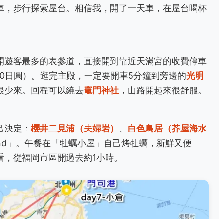
車，步行探索屋台。相信我，開了一天車，在屋台喝杯
開遊客最多的表參道，直接開到靠近天滿宮的收費停車
00日圓）。逛完主殿，一定要開車5分鐘到旁邊的
光明
很少來。回程可以繞去
竈門神社
，山路開起來很舒服。
己決定：
櫻井二見浦（夫婦岩）
、
白色鳥居（芥屋海水
 and」。午餐在「牡蠣小屋」自己烤牡蠣，新鮮又便
看，從福岡市區開過去約1小時。