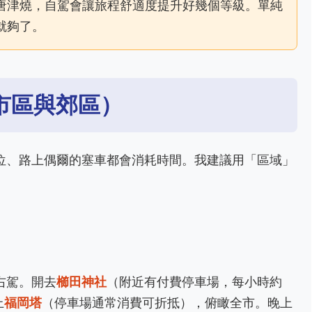
唐津燒，自駕會讓旅程舒適度提升好幾個等級。單純
就夠了。
市區與郊區）
位、路上偶爾的塞車都會消耗時間。我建議用「區域」
右駕。開去
櫛田神社
（附近有付費停車場，每小時約
上
福岡塔
（停車場通常消費可折抵），俯瞰全市。晚上