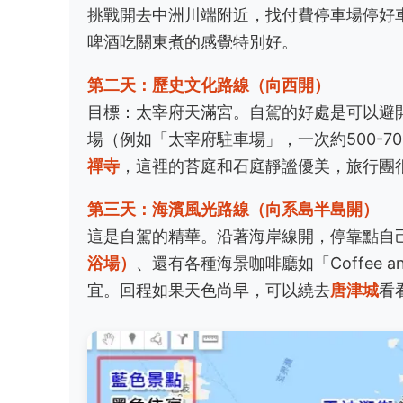
挑戰開去中洲川端附近，找付費停車場停好
啤酒吃關東煮的感覺特別好。
第二天：歷史文化路線（向西開）
目標：太宰府天滿宮。自駕的好處是可以避
場（例如「太宰府駐車場」，一次約500-7
禪寺
，這裡的苔庭和石庭靜謐優美，旅行團
第三天：海濱風光路線（向系島半島開）
這是自駕的精華。沿著海岸線開，停靠點自
浴場）
、還有各種海景咖啡廳如「Coffee
宜。回程如果天色尚早，可以繞去
唐津城
看