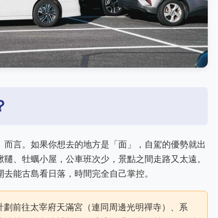
？
」而言。如果你想去的地方是「面」，自駕的優勢就出
鞦韆、牡蠣小屋，公車班次少，景點之間走路又太遠。
開去能古島看日落，時間完全自己掌控。
計劃前往太宰府天滿宮（連同周邊光明禪寺）、系