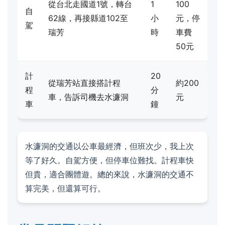
從台北走國道1號，轉台
1
100
自
62線，再接縣道102至
小
元，停
駕
瑞芳
時
車費
50元
計
20
從瑞芳站直接搭計程
約200
程
分
車，告訴司機去水濂洞
元
車
鐘
水濂洞的交通以公車最經濟，但班次少，我上次
等了好久。自駕方便，但停車位難找。計程車快
但貴，適合團體遊。總的來說，水濂洞的交通不
算完美，但還算可行。