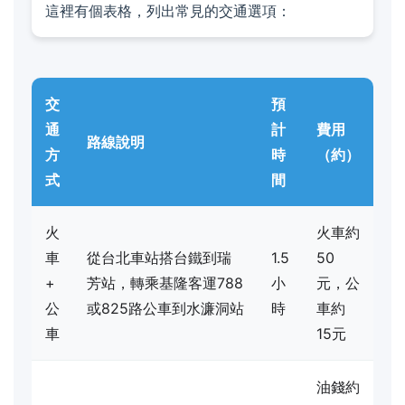
這裡有個表格，列出常見的交通選項：
交
預
通
計
費用
路線說明
方
時
（約）
式
間
火
火車約
車
從台北車站搭台鐵到瑞
1.5
50
+
芳站，轉乘基隆客運788
小
元，公
公
或825路公車到水濂洞站
時
車約
車
15元
油錢約