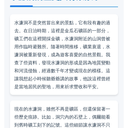
水濂洞不是突然冒出來的景點，它有段有趣的過
去。在日治時期，這裡是金瓜石礦區的一部分，
礦工們在這裡開採金礦，水濂洞附近的山洞曾被
用作臨時避難所。隨著時間推移，礦業衰退，水
濂洞被重新發現，成為遊客喜愛的自然景觀。我
查了些資料，發現水濂洞的形成是因為地質變動
和河流侵蝕，經過數千年才變成現在的模樣。這
讓我想起小時候聽爺爺講的故事，他說這裡曾經
是當地居民的聖地，用來祈求豐收和平安。
現在的水濂洞，雖然不再是礦區，但還保留著一
些歷史痕跡。比如，洞穴內的石壁上，偶爾能看
到舊時礦工刻下的記號。這些細節讓水濂洞不只