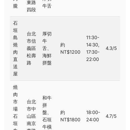
東路
朧
牛舌
四段
石
垣
台北
厚切
島
11:30-
市信
牛
燒
約
14:30,
義區
舌、
4.3/5
肉
NT$1200
17:30-
松壽
海鮮
直
22:00
路
拼盤
送
屋
燒
肉
和牛
市
台北
拼
場
市中
盤、
約
18:00-
石
山區
4.7/5
石垣
NT$1800
24:00
垣
南京
牛橫