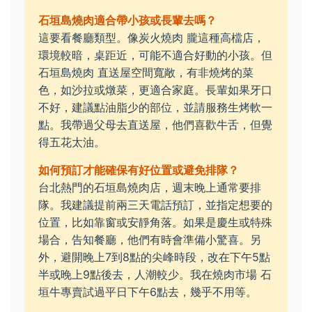
石垣島燒肉適合帶小孩或長輩去嗎？
這要看餐廳類型。像炭火燒肉 朧這種高檔店，
環境較暗，桌距近，可能不適合好動的小孩。但
石垣島燒肉 直送屋空間寬敞，有非燒烤的菜
色，如沙拉或燉菜，更適合家庭。長輩如果牙口
不好，建議點油脂少的部位，並請服務生烤軟一
點。我帶過父母去直送屋，他們喜歡牛舌，但覺
得五花太油。
如何預訂才能確保有好位置或避免排隊？
台北熱門的石垣島燒肉店，週末晚上通常要排
隊。我建議提前兩三天電話預訂，並指定想要的
位置，比如靠窗或安靜角落。如果是慶生或特殊
場合，告知餐廳，他們有時會準備小驚喜。另
外，避開晚上7到8點的尖峰時段，改在下午5點
半或晚上9點後去，人潮較少。我在燒肉市場 石
垣牛專賣試過平日下午6點去，幾乎不用等。