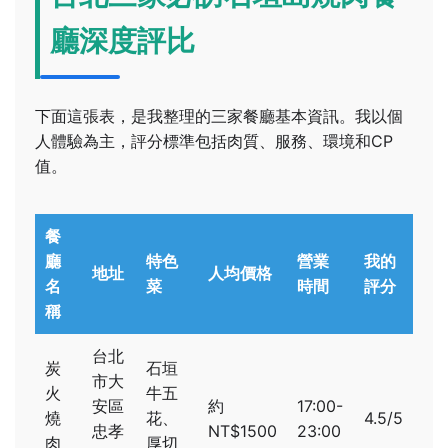
廳深度評比
下面這張表，是我整理的三家餐廳基本資訊。我以個
人體驗為主，評分標準包括肉質、服務、環境和CP
值。
餐
廳
特色
營業
我的
地址
人均價格
名
菜
時間
評分
稱
台北
炭
石垣
市大
火
牛五
安區
約
17:00-
燒
花、
4.5/5
忠孝
NT$1500
23:00
肉
厚切