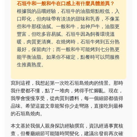
石垣牛和一般和牛在口感上有什麼具體差異？
根據我的品嚐經驗，石垣牛的油脂熔點較低，入
口即化，但肉味帶有淡淡的甜味和乳香，不像某
些和牛那樣油膩。一般和牛，如神戶牛，油脂更
豐富，但吃多容易膩。石垣牛因為飼養環境溫
暖，肉質更清爽。在燒烤時，石垣牛烤到五分熟
最好，保留肉汁；而一般和牛可能烤到七分熟更
能平衡油脂。如果你不確定，點餐時可以問服務
生推薦熟度。
寫到這裡，我想起第一次吃石垣島燒肉的情景。那時
我什麼都不懂，點了一堆肉，烤得手忙腳亂。現在，
我學會慢慢享受，從肉質到醬料，每一個細節都值得
品味。希望這篇文章能幫你少走彎路，直接吃到最棒
的石垣島燒肉。
本文基於我個人親身探訪經驗撰寫，資訊經過事實核
查，但餐廳細節可能隨時間變化，建議出發前再次確