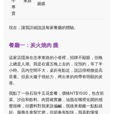
牛
東路
膈膜
專
賣
現在，讓我詳細說說每家餐廳的體驗。
餐廳一：炭火燒肉 朧
這家店隱身在忠孝東路的小巷裡，招牌不顯眼，但晚
上總是人潮。我是在週五晚上去的，沒預約，等了半
小時。店內空間不大，桌距有點近，說話得稍微提高
音量。但炭火爐子很給力，烤出來的肉帶有明顯的炭
香。
我點了一份石垣牛五花套餐，價格NT$1500，包含前
菜、沙拉和飲料。肉質確實嫩，油脂在嘴裡化開的感
覺很棒，但醬料對我來說偏鹹，我後來都蘸一點點就
好。服務生會幫忙烤，但節奏有點快，我喜歡慢慢