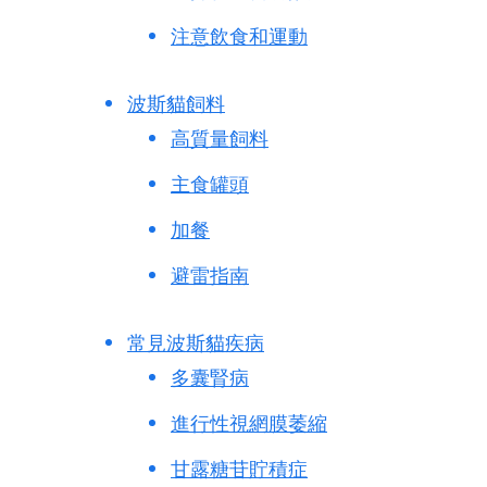
注意飲食和運動
波斯貓飼料
高質量飼料
主食罐頭
加餐
避雷指南
常見波斯貓疾病
多囊腎病
進行性視網膜萎縮
甘露糖苷貯積症