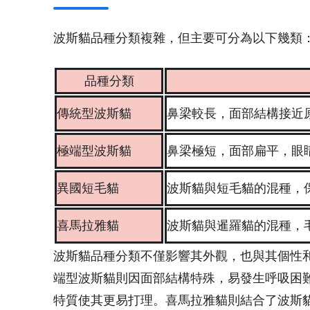
波斯貓品種分類複雜，但主要可分為以下幾類
品種分類
傳統型波斯貓
鼻梁較長，面部結構接近
極端型波斯貓
鼻梁極短，面部扁平，眼
異國短毛貓
波斯貓與短毛貓的混種，
喜馬拉雅貓
波斯貓與暹羅貓的混種，
波斯貓品種分類不僅影響其外觀，也與其個性
端型波斯貓則因面部結構特殊，易發生呼吸困
特質使其更易打理。喜馬拉雅貓則結合了波斯