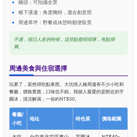
橋頭：可拍攝全景
橋下溪邊：角度獨特，適合創意照
周邊草坪：野餐或休憩時順便取景
不過，假日人多的時候，這些點都得排隊，有點掃
興。
周邊美食與住宿選擇
玩累了，當然得吃點東西。大坑情人橋周邊有不少小吃和
餐廳，價格實惠，口味也不錯。我個人最愛的是附近的芋
圓冰，清涼解渴，一份約NT$50。
餐廳/
地址
特色菜
價格範圍
小吃
大坑
台中市北屯區東山
芋圓冰、
NT$40-