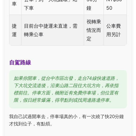
車
下車
鐘
50
視轉乘
捷
目前台中捷運未直達，需
公車費
情況而
運
轉乘公車
用另計
定
自駕路線
如果你開車，從台中市區出發，走台74線快速道路，
下大坑交流道後，沿東山路二段往大坑方向，再依指
標前往。停車方面，橋附近有免費停車場，但位置有
限，假日經常爆滿，得早點到或找周邊路邊停車。
我自己試過開車去，停車場真的小，有一次繞了快20分鐘
才找到位子，有點煩。