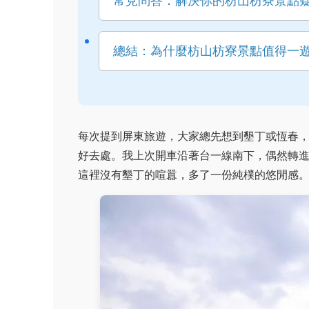
常見問答：解決你的枋山枋寮景點
總結：為什麼枋山枋寮景點值得一
每次提到屏東旅遊，大家總先想到墾丁或恆春
好去處。我上次開車沿著台一線南下，偶然轉
這裡沒有墾丁的喧囂，多了一份純樸的悠閒感