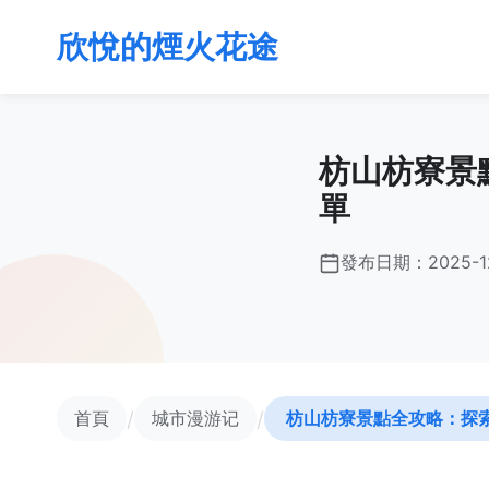
欣悅的煙火花途
枋山枋寮景
單
發布日期：
2025-1
/
/
首頁
城市漫游记
枋山枋寮景點全攻略：探