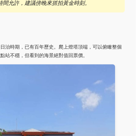
時間允許，建議傍晚來抓拍黃金時刻。
於日治時期，已有百年歷史。爬上燈塔頂端，可以俯瞰整個
差點站不穩，但看到的海景絕對值回票價。