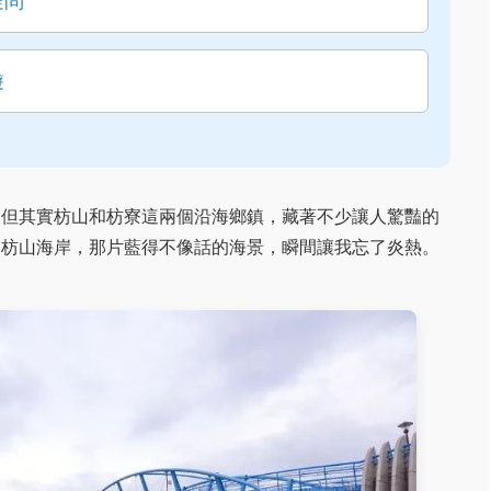
疑問
遊
，但其實枋山和枋寮這兩個沿海鄉鎮，藏著不少讓人驚豔的
進枋山海岸，那片藍得不像話的海景，瞬間讓我忘了炎熱。
。