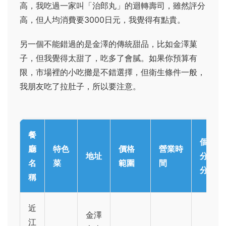
高，我吃過一家叫「治郎丸」的迴轉壽司，雖然評分
高，但人均消費要3000日元，我覺得有點貴。
另一個不能錯過的是金澤的傳統甜品，比如金澤菓
子，但我覺得太甜了，吃多了會膩。如果你預算有
限，市場裡的小吃攤是不錯選擇，但衛生條件一般，
我朋友吃了拉肚子，所以要注意。
餐
個人評
廳
特色
價格
營業時
地址
分（滿
名
菜
範圍
間
分5）
稱
近
金澤
江