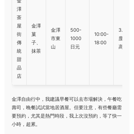
金
澤
茶
屋
金澤
金澤
500-
3.5（
街
菓
10:00-
市東
1000
度偏
傳
子、
18:00
山
日元
高）
統
抹茶
甜
品
店
金澤自由行中，我建議早餐可以去市場解決，午餐吃
壽司，晚餐試試當地居酒屋。但要注意，有些餐廳需
要預約，尤其是熱門時段，我上次沒預約，等了快一
小時，超累。