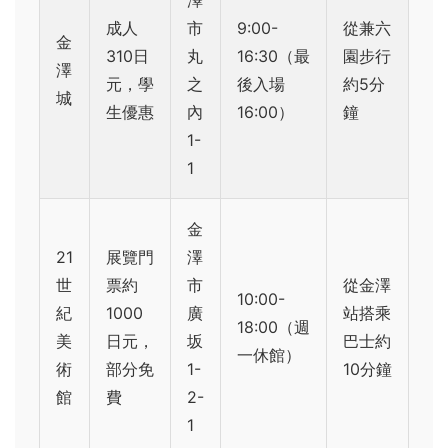
澤
成人
市
9:00-
從兼六
金
310日
丸
16:30（最
園步行
澤
元，學
之
後入場
約5分
城
生優惠
內
16:00）
鐘
1-
1
金
21
展覽門
澤
世
票約
市
從金澤
10:00-
紀
1000
廣
站搭乘
18:00（週
美
日元，
坂
巴士約
一休館）
術
部分免
1-
10分鐘
館
費
2-
1