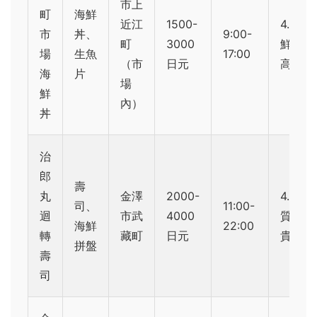
市上
町
海鮮
近江
1500-
4.5（
市
丼、
9:00-
町
3000
鮮但價
場
生魚
17:00
（市
日元
高）
海
片
場
鮮
內）
丼
治
郎
壽
丸
金澤
2000-
4.0（
司、
11:00-
迴
市武
4000
質好但
海鮮
22:00
轉
藏町
日元
貴）
拼盤
壽
司