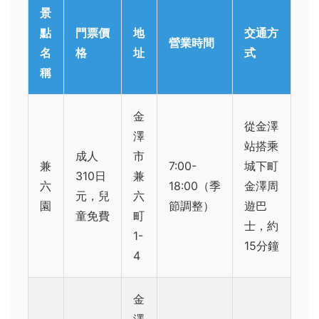
景
點
門票價
地
交通方
營業時間
名
格
址
式
稱
金
從金澤
澤
站搭乘
成人
市
兼
7:00-
城下町
310日
兼
六
18:00（季
金澤周
元，兒
六
園
節調整）
遊巴
童免費
町
士，約
1-
15分鐘
4
金