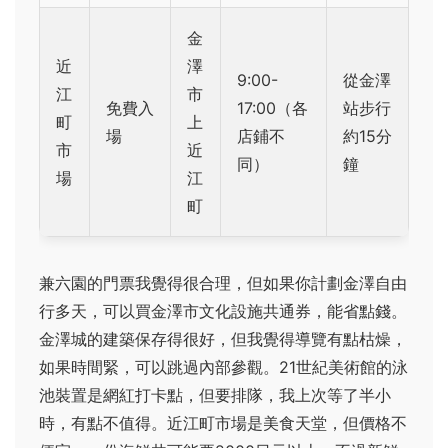
金
近
澤
9:00-
從金澤
江
市
免費入
17:00（各
站步行
町
上
場
店鋪不
約15分
市
近
同）
鐘
場
江
町
兼六園的門票我覺得很合理，但如果你計劃金澤自由
行多天，可以買金澤市文化設施共通券，能省點錢。
金澤城的建築保存得很好，但我覺得導覽有點枯燥，
如果時間緊，可以跳過內部參觀。21世紀美術館的泳
池裝置是網紅打卡點，但要排隊，我上次等了半小
時，有點不值得。近江町市場是美食天堂，但價格不