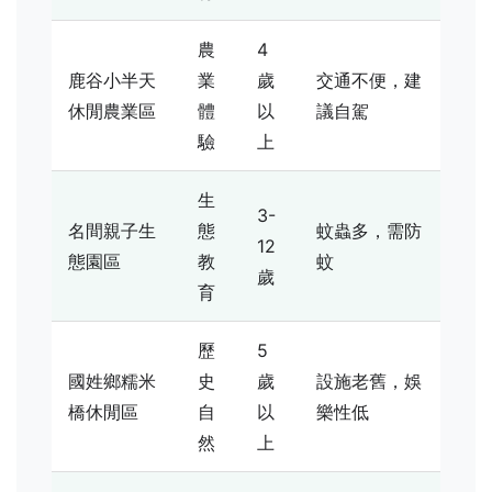
農
4
鹿谷小半天
業
歲
交通不便，建
休閒農業區
體
以
議自駕
驗
上
生
3-
名間親子生
態
蚊蟲多，需防
12
態園區
教
蚊
歲
育
歷
5
國姓鄉糯米
史
歲
設施老舊，娛
橋休閒區
自
以
樂性低
然
上