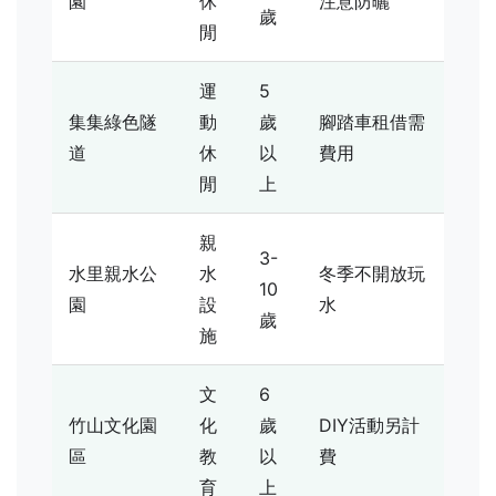
園
休
注意防曬
歲
閒
運
5
集集綠色隧
動
歲
腳踏車租借需
道
休
以
費用
閒
上
親
3-
水里親水公
水
冬季不開放玩
10
園
設
水
歲
施
文
6
竹山文化園
化
歲
DIY活動另計
區
教
以
費
育
上