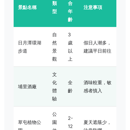
類
合
景點名稱
注意事項
型
年
齡
自
3
日月潭環湖
然
歲
假日人潮多，
步道
景
以
建議平日前往
觀
上
文
化
全
酒味較重，敏
埔里酒廠
體
齡
感者慎入
驗
公
2-
草屯植物公
園
夏天遮蔭少，
12