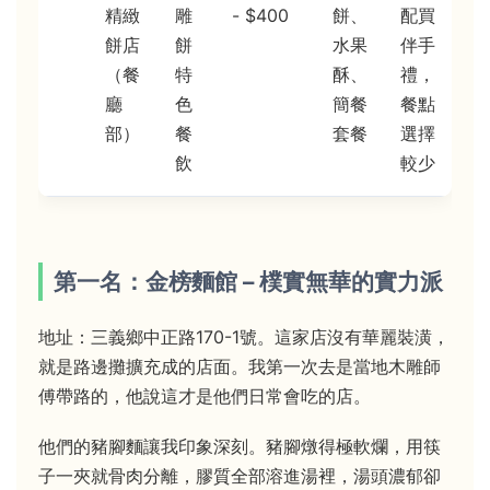
精緻
雕
- $400
餅、
配買
餅店
餅
水果
伴手
（餐
特
酥、
禮，
廳
色
簡餐
餐點
部）
餐
套餐
選擇
飲
較少
第一名：金榜麵館 – 樸實無華的實力派
地址：三義鄉中正路170-1號。這家店沒有華麗裝潢，
就是路邊攤擴充成的店面。我第一次去是當地木雕師
傅帶路的，他說這才是他們日常會吃的店。
他們的豬腳麵讓我印象深刻。豬腳燉得極軟爛，用筷
子一夾就骨肉分離，膠質全部溶進湯裡，湯頭濃郁卻