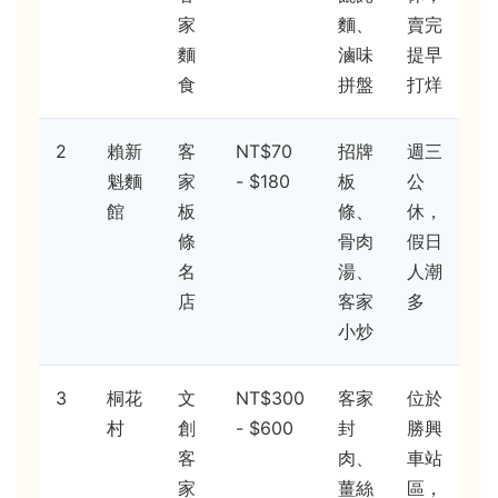
家
麵、
賣完
麵
滷味
提早
食
拼盤
打烊
2
賴新
客
NT$70
招牌
週三
魁麵
家
- $180
板
公
館
板
條、
休，
條
骨肉
假日
名
湯、
人潮
店
客家
多
小炒
3
桐花
文
NT$300
客家
位於
村
創
- $600
封
勝興
客
肉、
車站
家
薑絲
區，