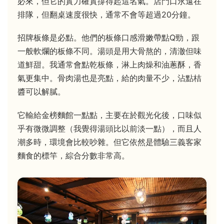
必來，但它的實力確實撐得起這名氣。店門口永遠在
排隊，但翻桌速度很快，通常不會等超過20分鐘。
招牌板條是必點。他們的板條口感滑嫩帶點Q勁，跟
一般軟爛的板條不同。湯頭是用大骨熬的，清澈但味
道鮮甜。我通常會點乾板條，淋上肉燥和油蔥酥，香
氣更集中。骨肉湯也是亮點，給的肉量不少，沾點桔
醬可以解膩。
它輸給金榜麵館一點點，主要在於觀光化後，口味似
乎有微微調整（我覺得湯頭比以前淡一點），而且人
潮多時，環境會比較吵雜。但它依然是體驗三義客家
麵食的標竿，綜合分數非常高。