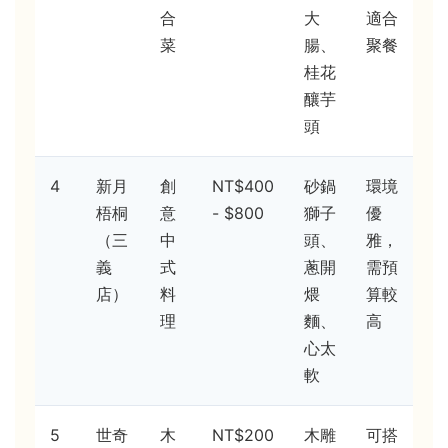
合
大
適合
菜
腸、
聚餐
桂花
釀芋
頭
4
新月
創
NT$400
砂鍋
環境
梧桐
意
- $800
獅子
優
（三
中
頭、
雅，
義
式
蔥開
需預
店）
料
煨
算較
理
麵、
高
心太
軟
5
世奇
木
NT$200
木雕
可搭