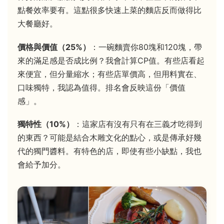
點餐效率要有。這點很多快速上菜的麵店反而做得比
大餐廳好。
價格與價值（25%）
：一碗麵賣你80塊和120塊，帶
來的滿足感是否成比例？我會計算CP值。有些店看起
來便宜，但分量縮水；有些店單價高，但用料實在、
口味獨特，我認為值得。排名會反映這份「價值
感」。
獨特性（10%）
：這家店有沒有只有在三義才吃得到
的東西？可能是結合木雕文化的點心，或是傳承好幾
代的獨門醬料。有特色的店，即使有些小缺點，我也
會給予加分。