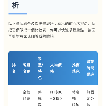
析
以下是我綜合多次消費經驗，給出的前五名排名。我
把它們做成一個比較表，你可以快速掌握重點，後面
再針對每家店細說我的體驗。
類
營業
排
餐廳
型/
人均價
推薦
時間
名
名稱
特
格
菜色
備註
色
1
金榜
傳
NT$80
豬腳
無固
麵館
統
- $150
麵、
定公
客
餛飩
休，