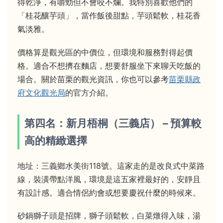
得乾淨，有嚼勁但不會咬不爛。我特別喜歡他們的
「桂花釀芋頭」，當作飯後甜點，芋頭鬆軟，桂花香
氣淡雅。
價格算是觀光區的中價位，但環境和服務對得起價
格。適合不想擠在麵店，想要舒服坐下來聊天吃飯的
場合。關於苗栗的觀光資訊，你也可以參考
苗栗縣政
府文化觀光局
的官方介紹。
第四名：新月梧桐（三義店） – 預算較
高的精緻選擇
地址：三義鄉水美街118號。這家走的是改良式中菜路
線，裝潢帶點洋風，環境是這五家裡最好的，安靜且
有設計感。適合情侶約會或想要慶祝什麼的時候來。
砂鍋獅子頭是招牌，獅子頭鬆軟，白菜燉得入味，湯