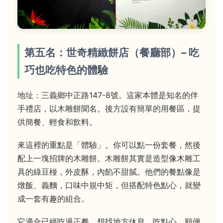
第五名：世奇精緻餅店（餐廳部）– 吃
巧也吃特色的體驗
地址：三義鄉中正路147-8號。這家本體是知名的伴
手禮店，以木雕餅聞名。後方設有簡單的用餐區，提
供簡餐、輕食和飲料。
來這裡的重點是「體驗」。你可以點一份套餐，然後
配上一塊招牌的木雕餅。木雕餅其實是造型像木雕工
具的綠豆椪，外皮酥，內餡不甜膩。他們的餐點像是
燉飯、義麵，口味中規中矩，但搭配特色點心，就變
成一套有趣的組合。
它適合已經吃過正餐，想找地方休息、吃點心、順便