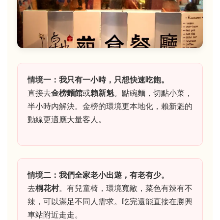
情境一：我只有一小時，只想快速吃飽。
直接去
金榜麵館
或
賴新魁
。點碗麵，切點小菜，
半小時內解決。金榜的環境更本地化，賴新魁的
動線更適應大量客人。
情境二：我們全家老小出遊，有老有少。
去
桐花村
。有兒童椅，環境寬敞，菜色有辣有不
辣，可以滿足不同人需求。吃完還能直接在勝興
車站附近走走。