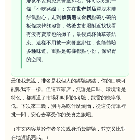
那就不要拘泥於餐廳排名。你可以規劃一
條「小吃路線」：先在
世奇餅店
買塊木雕
餅當點心，走到
賴新魁
或
金榜
點碗小碗的
板條或乾麵淺嘗，然後去市場附近找找看
有沒有賣菜包的攤子，最後買杯仙草茶結
束。這樣不用被一家餐廳綁住，也能體驗
多種味道。重點是每樣都點小份，保留胃
的空間。
最後我想說，排名是我個人的經驗總結，你的口味可
能跟我不一樣。但這五家店，無論是口味、環境還是
特色，都經過了市場和時間的考驗，踩雷的機率很
低。下次來三義，別再為吃什麼煩惱，從這份清單裡
挑一間，安心去享受你的美食之旅吧。
（本文內容基於作者多次親身消費體驗，並交叉比對
在地資訊完成。）