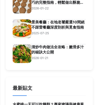
巧的完整指南，輕鬆做出酥脆口
感
2026-01-22
景美餐廳：在地老饕嚴選10間絕
不踩雷餐廳深度剖析與覓食指南
2025-07-25
清炒牛肉做法全攻略：嫩滑多汁
的秘訣大公開
2026-01-21
最新貼文
水蜜桃一天可以吃幾顆？專家建議與健康風