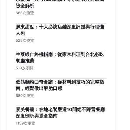
險全解析
668次瀏覽
屏東甜點：十大必訪店鋪深度評鑑與行程懶
人包
529次瀏覽
生菜蝦仁終極指南：從家常料理到台北必吃
餐廳推薦
519次瀏覽
低筋麵粉曲奇食譜：從材料到技巧的完整指
南，輕鬆做出酥脆口感
680次瀏覽
景美餐廳：在地老饕嚴選10間絕不踩雷餐廳
深度剖析與覓食指南
1159次瀏覽