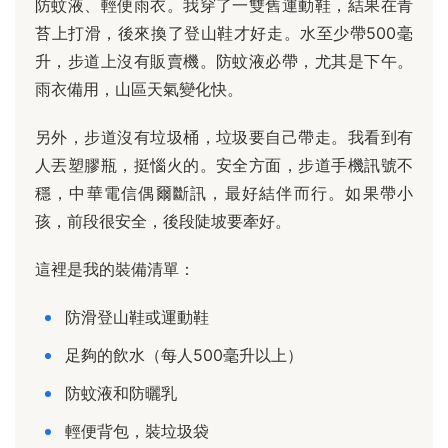
防蚊液、輕便雨衣。我穿了一雙舊運動鞋，結果在青
苔上打滑，後來換了登山鞋才好走。水至少帶500毫
升，步道上沒有販賣機。防蚊液必帶，尤其是下午。
雨衣備用，山區天氣變化快。
另外，步道沒有垃圾桶，垃圾要自己帶走。我看到有
人丟塑膠瓶，挺惱火的。安全方面，步道手機訊號不
穩，中華電信偶爾斷訊，最好結伴而行。如果帶小
孩，前段很安全，後段陡坡要牽好。
這裡是我的裝備清單：
防滑登山鞋或運動鞋
足夠的飲水（每人500毫升以上）
防蚊液和防曬乳
輕便背包，裝垃圾袋