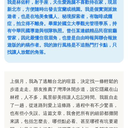
我是林佑軒，射手座，天生愛跑腿不喜歡待在家，現居
新北市，方便隨時出發去宜蘭或桃園。我是個實測派旅
遊者，也是在地美食獵人、秘境探索者，有咖啡成癮
症，拍立得不離身。畢業於國立大學觀光管理學系，持
有中華民國導遊與領隊執照。曾任某連鎖精品民宿前廳
管家，因此最懂住宿眉角，也曾是自由時報與聯合報旅
遊版的約稿作者。我的旅行風格是不追熱門打卡點，只
找讓人放鬆的角落。
上個月，我為了逃離台北的喧囂，決定找一條輕鬆的
步道走走。朋友推薦了灣潭休閒步道，說它隱藏在山
林裡，人不多，風景卻美得讓人忘記時間。我親自走
了一趟，從迷路到愛上這條路，過程中有不少驚喜，
也有些小失誤。這篇文章，我會把所有的細節都攤開
來講，包括怎麼去、哪些點必看、甚至哪裡有坑要避