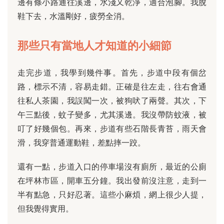
邊有條小路通往溪邊，水淺又乾淨，適合泡腳。我脫
鞋下去，水溫剛好，疲勞全消。
那些只有當地人才知道的小細節
走完步道，我學到幾件事。首先，步道中段有個岔
路，標示不清，容易走錯。正確是往左走，往右會通
往私人茶園，我誤闖一次，被狗吠了兩聲。其次，下
午三點後，蚊子變多，尤其溪邊。我沒帶防蚊液，被
叮了好幾個包。再來，步道有些石階長青苔，雨天會
滑，我穿普通運動鞋，差點摔一跤。
還有一點，步道入口的停車場沒有廁所，最近的公廁
在坪林市區，開車五分鐘。我出發前沒注意，走到一
半有點急，只好忍著。這些小麻煩，網上很少人提，
但我覺得實用。