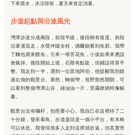
下來摸水，冰涼得很，夏天來肯定消暑。
步道起點與沿途風光
灣潭步道分成兩段，前段平緩，後段稍有坡度。前段
沿著溪流走，水聲伴隨全程，偶爾能看到魚群。我帶
了麵包屑來餵魚，引來一堆苦花魚，小孩如果來應該
會瘋掉。後段開始上坡，石階有點陡，但鋪設得算平
整。我走到一半，遇到一位當地阿伯，他提醒我別錯
過右側的觀景台。果然，轉個彎，視野豁然開朗，可
以看到整個灣潭山谷，綠油油一片，雲霧繚繞時像幅
畫。
觀景台沒有欄杆，拍照要小心。我自己在這裡待了二
十分鐘，發呆看鳥。步道盡頭是一個小平台，有木椅
可以休息。我發現很多人走到這裡就折返，但其實旁