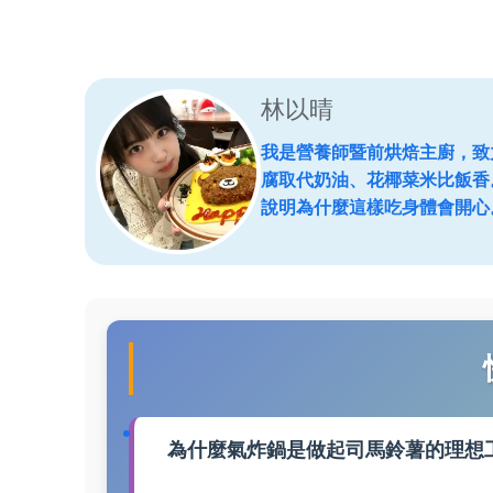
林以晴
我是營養師暨前烘焙主廚，致
腐取代奶油、花椰菜米比飯香
說明為什麼這樣吃身體會開心
為什麼氣炸鍋是做起司馬鈴薯的理想