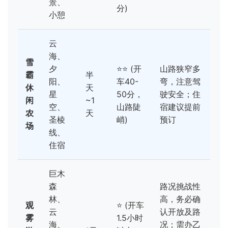
景、
分)
小憩
云
海、
雪
夕
⭐⭐ (开
山路狭窄多
霸
半
阳、
车40-
弯，注意驾
休
天
星
50分，
驶安全；住
闲
~1
空、
山路陡
宿建议提前
农
天
圣棱
峭)
预订
场
线、
住宿
巨木
森
路况挑战性
林、
高，务必确
观
⭐ (开车
云
认开放及路
雾
1.5小时
海、
况；需办乙