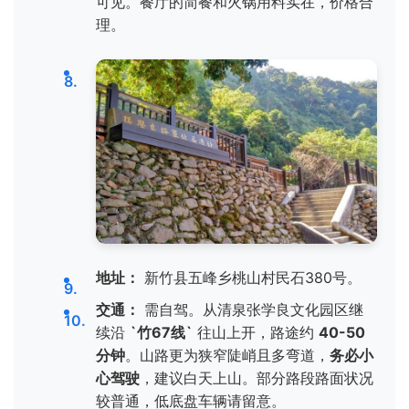
可见。餐厅的简餐和火锅用料实在，价格合
理。
地址：
新竹县五峰乡桃山村民石380号。
交通：
需自驾。从清泉张学良文化园区继
续沿
`竹67线`
往山上开，路途约
40-50
分钟
。山路更为狭窄陡峭且多弯道，
务必小
心驾驶
，建议白天上山。部分路段路面状况
较普通，低底盘车辆请留意。