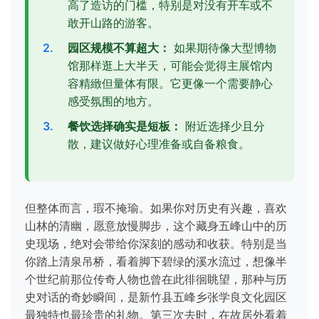
高了造访的门槛，特别是对没有开车或不
敢开山路的游客。
园区规模不算超大：
如果期待像大型博物
馆那样逛上大半天，可能会觉得主展馆内
容精緻但量体有限。它更像一个需要静心
感受氛围的地方。
餐饮选择确实是短板：
附近选择少且分
散，建议做好心理准备或自备粮食。
但整体而言，瑕不掩瑜。如果你对历史有兴趣，喜欢
山林的清幽，愿意放慢脚步，这个藏身五峰山中的历
史现场，绝对会带给你深刻的感动和收获。特别是当
你踏上清泉吊桥，看着脚下碧绿的溪水流过，想像半
个世纪前那位传奇人物也曾在此徘徊眺望，那种与历
史对话的奇妙瞬间，是新竹县五峰乡张学良文化园区
最独特也最珍贵的礼物。第三次去时，在故居外看着