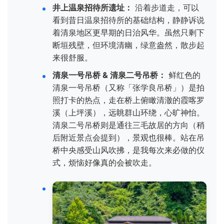
井上温泉招待所遗址：
沿着步道走，可以
看到昔日温泉招待所的基础结构，静静诉说
着清泉地区更早期的日治风华。虽然只剩下
断垣残壁，但环境清幽，绿意盎然，散步起
来很舒服。
清泉一号吊桥 & 清泉二号吊桥：
鲜红色的
清泉一号吊桥（又称「张学良吊桥」）是拍
照打卡的热点，走在桥上俯瞰清澈的霞喀罗
溪（上坪溪），远眺群山环绕，心旷神怡。
清泉二号吊桥则是通往三毛故居的方向（稍
后附近景点会提到），景观也很棒。站在吊
桥中央感受山风吹拂，是我每次来必做的仪
式，烦恼好像真的会被吹走。