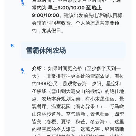
常约为 早上9:00/10:00 至 晚上
9:00/10:00
。建议出发前先电话确认目标
会馆的时间与收费。个人汤屋通常需要预
约，尤其假日。
雪霸休闲农场
介绍：
如果时间更充裕（至少多半天到一
天），非常推荐往更高处的雪霸农场。海拔
约1900公尺，是观赏云海、夕阳、星空和
圣棱线（雪山到大霸尖山的棱线）的绝佳地
点。农场本身规划完善，有小木屋住宿、景
观餐厅、温室花园（看奇异果！）、野马瞰
山森林步道等。空气清新，景色壮丽，四季
皆美（春樱、夏绿、秋芒、冬云海）。这里
的星空真的令人难忘，远离光害，银河清晰