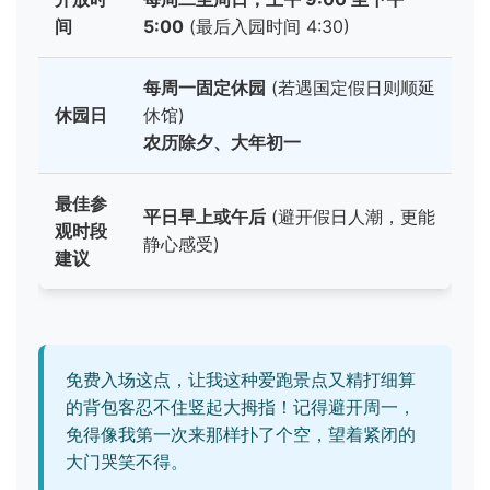
间
5:00
(最后入园时间 4:30)
每周一固定休园
(若遇国定假日则顺延
休园日
休馆)
农历除夕、大年初一
最佳参
平日早上或午后
(避开假日人潮，更能
观时段
静心感受)
建议
免费入场这点，让我这种爱跑景点又精打细算
的背包客忍不住竖起大拇指！记得避开周一，
免得像我第一次来那样扑了个空，望着紧闭的
大门哭笑不得。