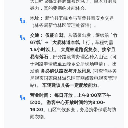
大口呼吸都觉得肺部被洗涤了。巨木群的震
撼力，真的要亲临才能体会。
地址：
新竹县五峰乡与苗栗县泰安乡交界
（林务局新竹林区管理处管辖）。
交通：
仅能自驾
。从清泉出发，继续沿
`竹
67线`
→
`大鹿林道本线
上行，车程约需
1.5小时以上
。
大鹿林道路况复杂、狭窄且
易有落石
，部分路段需办理乙种入山证（可
于网路申请或至五峰乡公所现场申请）。出
发前
务必确认路况与开放讯息
(可查询林务
局观雾国家森林游乐区官网或致电观雾管理
站)。
车辆建议具备一定爬坡能力
。
营业时间：
每日开放，上午8:00至下午
5:00
。
游客中心开放时间约为8:00-
16:30
。山区气候多变，务必携带保暖与防
雨衣物。