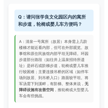
Q：请问张学良文化园区内的寓所
和步道，轮椅或婴儿车方便吗？
A：清泉一号寓所（故居）本身需上几阶
楼梯才能近看内部，但可在外部观览。故
事馆和原住民族馆内部平坦无障碍。环园
步道部分路段（如往井上温泉招待所遗
址）是碎石或阶梯步道，轮椅或婴儿车推
行较困难；主要连接吊桥的区域（如停车
场到故居、到吊桥入口）路面较平坦。将
军汤需下到溪畔，有阶梯。整体来说，
无
障碍设施有改善空间
，推轮椅或大型婴儿
车会有些挑战。