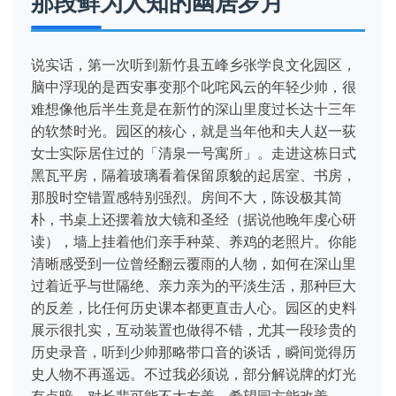
那段鲜为人知的幽居岁月
说实话，第一次听到新竹县五峰乡张学良文化园区，
脑中浮现的是西安事变那个叱咤风云的年轻少帅，很
难想像他后半生竟是在新竹的深山里度过长达十三年
的软禁时光。园区的核心，就是当年他和夫人赵一荻
女士实际居住过的「清泉一号寓所」。走进这栋日式
黑瓦平房，隔着玻璃看着保留原貌的起居室、书房，
那股时空错置感特别强烈。房间不大，陈设极其简
朴，书桌上还摆着放大镜和圣经（据说他晚年虔心研
读），墙上挂着他们亲手种菜、养鸡的老照片。你能
清晰感受到一位曾经翻云覆雨的人物，如何在深山里
过着近乎与世隔绝、亲力亲为的平淡生活，那种巨大
的反差，比任何历史课本都更直击人心。园区的史料
展示很扎实，互动装置也做得不错，尤其一段珍贵的
历史录音，听到少帅那略带口音的谈话，瞬间觉得历
史人物不再遥远。不过我必须说，部分解说牌的灯光
有点暗，对长辈可能不太友善，希望园方能改善。