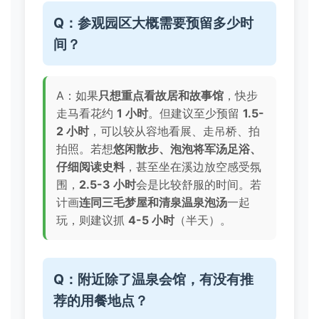
Q：参观园区大概需要预留多少时
间？
A：如果
只想重点看故居和故事馆
，快步
走马看花约
1 小时
。但建议至少预留
1.5-
2 小时
，可以较从容地看展、走吊桥、拍
拍照。若想
悠闲散步、泡泡将军汤足浴、
仔细阅读史料
，甚至坐在溪边放空感受氛
围，
2.5-3 小时
会是比较舒服的时间。若
计画
连同三毛梦屋和清泉温泉泡汤
一起
玩，则建议抓
4-5 小时
（半天）。
Q：附近除了温泉会馆，有没有推
荐的用餐地点？