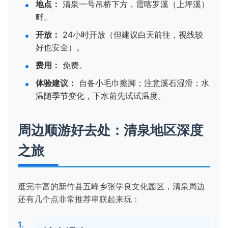
地点：
清泉一号吊桥下方，霞喀罗溪（上坪溪）
畔。
开放：
24小时开放（但建议白天前往，视线较
好也安全）。
费用：
免费。
体验建议：
自备小毛巾擦脚；注意溪石湿滑；水
温随季节变化，下水前先试试温度。
周边顺游好去处：清泉地区深度
之旅
逛完丰富的新竹县五峰乡张学良文化园区，清泉周边
还有几个点非常推荐串联起来玩：