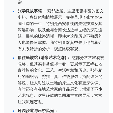
杂。
张学良故事馆：
紧邻故居。这里用更丰富的图文
史料、多媒体和情境展示，完整呈现了张学良波
澜壮阔的一生，特别是西安事变的关键抉择及其
深远影响，以及他与台湾长达近半世纪的深刻连
结。展览的脉络清晰，即使对这段历史不熟悉的
人也能快速掌握。我特别喜欢其中关于他与蒋介
石关系转折的分析，观点比较客观。
原住民族馆 (清泉艺术之森)：
这部分常常容易被
忽略，但其实非常值得一看！它展示了五峰在地
泰雅族的文化、工艺、生活智慧和历史。那些精
巧的编织品、狩猎工具、传统服饰，搭配详细的
解说，让人对这块土地的原生文化有更深认识。
有时还会有在地艺术家的作品展览，增添了不少
艺术气息。这里静谧的氛围和丰富的展示，常常
让我流连忘返。
环园步道与吊桥风光：