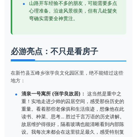
山路开车经验不多的朋友，可能需要多点
心理准备。沿途风景很美，但有几处髮夹
弯确实需要全神贯注。
必游亮点：不只是看房子
在新竹县五峰乡张学良文化园区里，绝不能错过这些
地方：
清泉一号寓所 (张学良故居)：
这当然是重中之
重！实地走进少帅的囚居空间，感受那份历史的
重量。看着那些老傢俱和生活痕迹，想像他在此
读书、种菜、思考... 胜过千言万语的历史讲解。
故居维护得很好，隔着玻璃也能清晰看到内部陈
设。我每次来都会在这里驻足最久，感受特别复