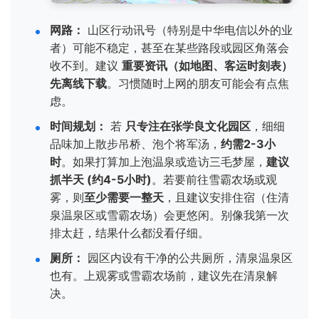
网路：
山区行动讯号（特别是中华电信以外的业
者）可能不稳定，甚至在某些路段或园区角落会
收不到。建议
重要资讯（如地图、客运时刻表）
先离线下载
。习惯随时上网的朋友可能会有点焦
虑。
时间规划：
若
只专注在张学良文化园区
，细细
品味加上散步吊桥、泡个将军汤，
约需2-3小
时
。如果打算加上泡温泉或造访三毛梦屋，
建议
抓半天 (约4-5小时)
。若要前往雪霸农场或观
雾，则
至少需要一整天
，且建议安排住宿（住清
泉温泉区或雪霸农场）会更悠闲。别像我第一次
排太赶，结果什么都没看仔细。
厕所：
园区内设有干净的公共厕所，清泉温泉区
也有。上观雾或雪霸农场前，建议先在清泉解
决。