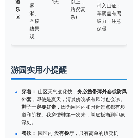
游
1天
以上，
雾
种入山证；
乐
路况复
淞、
车辆需有爬
区
杂)
圣棱
坡力；注意
线景
保暖
观
游园实用小提醒
穿着：
山区天气变化快，
务必携带薄外套或防风
外套
，即使是夏天，清晨傍晚或有风时也会凉。
鞋子一定要好走
，因为园区内和附近景点都有步
道和阶梯。我穿错鞋第一次来，脚底板痛到印象
深刻。
餐饮：
园区内
没有餐厅
，只有简单的贩卖机