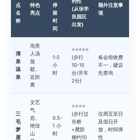
利性
点
特色
停
额外注意事
(从张学
名
亮点
留
项
良园区
称
时
出发)
间
泡美
⭐⭐⭐⭐⭐
清
人汤
1-2
(步行
各会馆收费
泉
放
小
10-15
不一，建议
温
鬆、
时
分/开车
先查询
泉
近距
2分)
离
文艺
⭐⭐⭐⭐
气
三
(步行过
仅周五至日
息、
0.5-
毛
吊桥
及假日开
绝佳
1 小
梦
+爬阶
放，时间弹
山
时
屋
梯约10
性