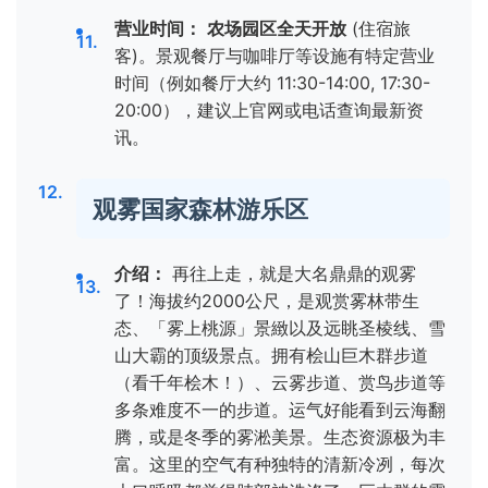
营业时间：
农场园区全天开放
(住宿旅
客)。景观餐厅与咖啡厅等设施有特定营业
时间（例如餐厅大约 11:30-14:00, 17:30-
20:00），建议上官网或电话查询最新资
讯。
观雾国家森林游乐区
介绍：
再往上走，就是大名鼎鼎的观雾
了！海拔约2000公尺，是观赏雾林带生
态、「雾上桃源」景緻以及远眺圣棱线、雪
山大霸的顶级景点。拥有桧山巨木群步道
（看千年桧木！）、云雾步道、赏鸟步道等
多条难度不一的步道。运气好能看到云海翻
腾，或是冬季的雾淞美景。生态资源极为丰
富。这里的空气有种独特的清新冷冽，每次