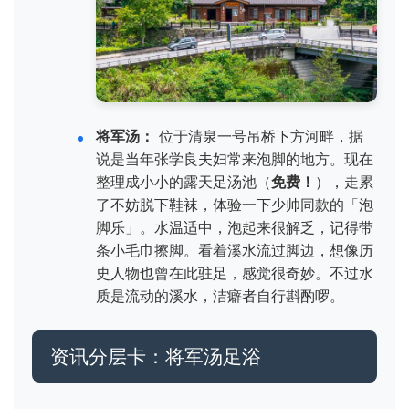
将军汤：
位于清泉一号吊桥下方河畔，据
说是当年张学良夫妇常来泡脚的地方。现在
整理成小小的露天足汤池（
免费！
），走累
了不妨脱下鞋袜，体验一下少帅同款的「泡
脚乐」。水温适中，泡起来很解乏，记得带
条小毛巾擦脚。看着溪水流过脚边，想像历
史人物也曾在此驻足，感觉很奇妙。不过水
质是流动的溪水，洁癖者自行斟酌啰。
资讯分层卡：将军汤足浴