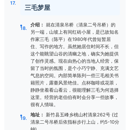
三毛梦屋
介绍：
就在清泉吊桥（清泉二号吊桥）的
另一端，山坡上有间红砖小屋，是已故知名
作家三毛（陈平）在1980年代曾短暂居
住、写作的地方。虽然她居住时间不长，但
这个能眺望山谷的清幽之地，确实为她提供
了创作灵感。现在由热心的当地人经营，保
留了当时的氛围，是个小巧宁静、充满文艺
气息的空间。内部简单陈列一些三毛相关书
籍照片，露臺风景绝佳。点杯咖啡或花茶，
静静坐着看山看云，很能理解三毛为何选择
这里。经营的老伯伯有时会分享一些故事，
很有人情味。
地址：
新竹县五峰乡桃山村清泉262号 (过
清泉二号吊桥后依指标步行上山，约5-10分
钟)。