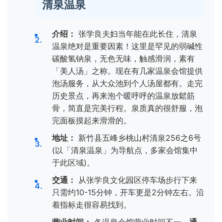
清泉温泉
介绍：
张学良夫妇当年能在此长住，清泉
温泉绝对是重要因素！这里是罕见的弱碱性
碳酸氢钠泉，无色无味，触感滑润，素有
「美人汤」之称。现在有几家温泉会馆提供
泡汤服务，从大众池到个人汤屋都有。走完
历史景点，再来泡个暖呼呼的温泉放鬆筋
骨，简直是完美行程。泉质真的很舒服，泡
完面板摸起来滑滑的。
地址：
新竹县五峰乡桃山村清泉256之6号
(以「清泉温泉」为导航点，多家会馆集中
于此区域)。
交通：
从张学良文化园区停车场步行下来
只需约10-15分钟，开车更是2分钟左右。沿
着指标走很容易找到。
营业时间：
各温泉会馆营业时间不一，
通