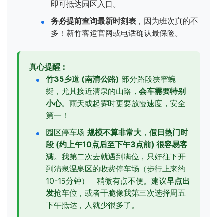
即可抵达园区入口。
务必提前查询最新时刻表
，因为班次真的不
多！新竹客运官网或电话确认最保险。
真心提醒：
竹35乡道 (南清公路)
部分路段狭窄蜿
蜒，尤其接近清泉的山路，
会车需要特别
小心
。雨天或起雾时更要放慢速度，安全
第一！
园区停车场
规模不算非常大
，
假日热门时
段 (约上午10点后至下午3点前) 很容易客
满
。我第二次去就遇到满位，只好往下开
到清泉温泉区的收费停车场（步行上来约
10-15分钟），稍微有点不便。建议
早点出
发
抢车位，或者干脆像我第三次选择周五
下午抵达，人就少很多了。