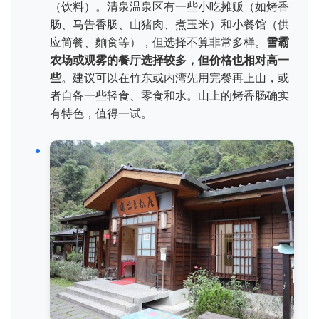
（饮料）。清泉温泉区有一些小吃摊贩（如烤香
肠、马告香肠、山猪肉、煮玉米）和小餐馆（供
应简餐、麵食等），但选择不算非常多样。
雪霸
农场或观雾的餐厅选择较多，但价格也相对高一
些
。建议可以在竹东或内湾先用完餐再上山，或
者自备一些轻食、零食和水。山上的烤香肠确实
有特色，值得一试。