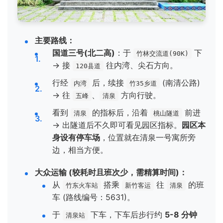
主要路线：
国道三号(北二高)
：于
下
竹林交流道(90K)
→ 接
往内湾、尖石方向。
120县道
行经
后，续接
(南清公路)
内湾
竹35乡道
→ 往
、
方向行驶。
五峰
清泉
看到
的指标后，沿着
前进
清泉
桃山隧道
→ 出隧道后不久即可看见园区指标。
园区本
身设有停车场
，位置就在清泉一号寓所旁
边，相当方便。
大众运输 (较耗时且班次少，需精算时间)：
从
搭乘
往
的班
竹东火车站
新竹客运
清泉
车 (路线编号：5631)。
于
下车，下车后步行约
5-8 分钟
清泉站