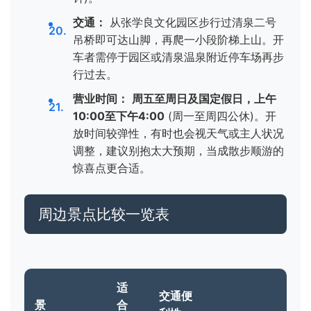
交通：
从张学良文化园区步行过清泉二号
吊桥即可达山脚，再爬一小段阶梯上山。开
车者需停于园区或清泉温泉附近停车场再步
行过去。
营业时间：
周五至周日及国定假日，上午
10:00至下午4:00
(周一至周四公休)。开
放时间较弹性，有时也会视天气或主人状况
调整，建议别抱太大预期，当成散步顺游的
惊喜点更合适。
周边景点比较一览表
适
交通便
景
合