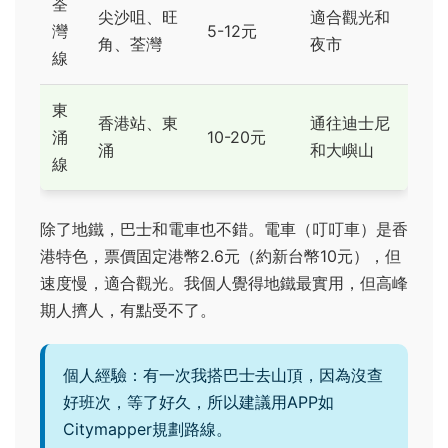
荃
尖沙咀、旺
適合觀光和
灣
5-12元
角、荃灣
夜市
線
東
香港站、東
通往迪士尼
涌
10-20元
涌
和大嶼山
線
除了地鐵，巴士和電車也不錯。電車（叮叮車）是香
港特色，票價固定港幣2.6元（約新台幣10元），但
速度慢，適合觀光。我個人覺得地鐵最實用，但高峰
期人擠人，有點受不了。
個人經驗：有一次我搭巴士去山頂，因為沒查
好班次，等了好久，所以建議用APP如
Citymapper規劃路線。