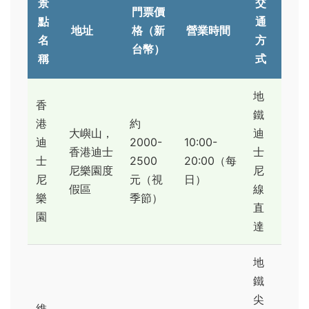
景
交
門票價
點
通
地址
格（新
營業時間
名
方
台幣）
稱
式
地
香
鐵
港
約
大嶼山，
迪
迪
2000-
10:00-
香港迪士
士
士
2500
20:00（每
尼樂園度
尼
尼
元（視
日）
假區
線
樂
季節）
直
園
達
地
鐵
尖
維