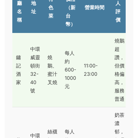
廳
地
人
色
（新
營業時間
名
址
評
菜
台
稱
價
幣）
燒鵝
中環
超
每人
鏞
威靈
燒
讚，
約
記
頓街
鵝、
11:00-
但價
600-
酒
32-
蜜汁
23:00
格偏
1000
家
40
叉燒
高，
元
號
服務
普通
奶茶
濃
絲襪
每人
郁，
中環