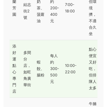
蘭
奶
約
但環
結志
7:00-
芳
茶、
200-
境
街2
18:00
園
菠蘿
400
擠，
號
油
元
不適
合久
坐
添
點心
好
多間
每人
便宜
運
分
蝦
約
又好
點
店，
10:00-
餃、
300-
吃，
心
如旺
22:00
腸粉
500
但排
專
角廣
元
隊人
門
華街
太多
店
牛腩