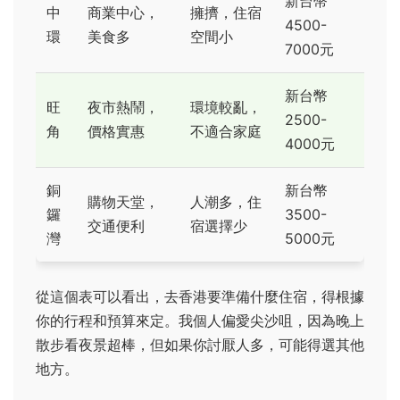
新台幣
中
商業中心，
擁擠，住宿
4500-
環
美食多
空間小
7000元
新台幣
旺
夜市熱鬧，
環境較亂，
2500-
角
價格實惠
不適合家庭
4000元
銅
新台幣
購物天堂，
人潮多，住
鑼
3500-
交通便利
宿選擇少
灣
5000元
從這個表可以看出，去香港要準備什麼住宿，得根據
你的行程和預算來定。我個人偏愛尖沙咀，因為晚上
散步看夜景超棒，但如果你討厭人多，可能得選其他
地方。