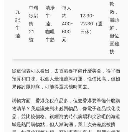
軟
中環
清湯
每人
九
嫩，
歌賦
牛
約
12:30-
記
湯頭
街
腩、
400-
22:30（週
牛
鮮，
21
咖哩
600
日休）
腩
但位
號
牛筋
元
置難
找
從這個表可以看出，去香港要準備什麼美食，得平衡
預算和口味。我個人最推薦添好運，性價比高，但如
果你討厭排隊，可能得選其他時間去。
購物方面，香港免稅商品多，但去香港要準備什麼購
物清單？我建議先列出必買物品，像電子產品或化妝
品，並比較價格。銅鑼灣的時代廣場和尖沙咀的海港
城是熱門購物點，但人潮洶湧，我上次去差點被擠