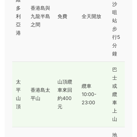
沙
多
香港島與
咀
利
九龍半島
免費
全天開放
站
亞
之間
步
港
行5
分
鐘
巴
士
太
山頂纜
纜車
或
平
香港島太
車來回
10:00-
纜
山
平山
約400
23:00
車
頂
元
上
山
地