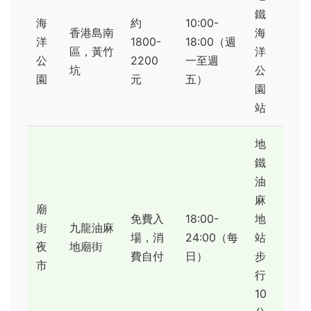
鐵
海
約
10:00-
香港島南
海
洋
1800-
18:00（週
區，黃竹
洋
公
2200
一至週
坑
公
園
元
五）
園
站
地
鐵
油
麻
廟
免費入
18:00-
地
街
九龍油麻
場，消
24:00（每
站
夜
地廟街
費自付
日）
步
市
行
10