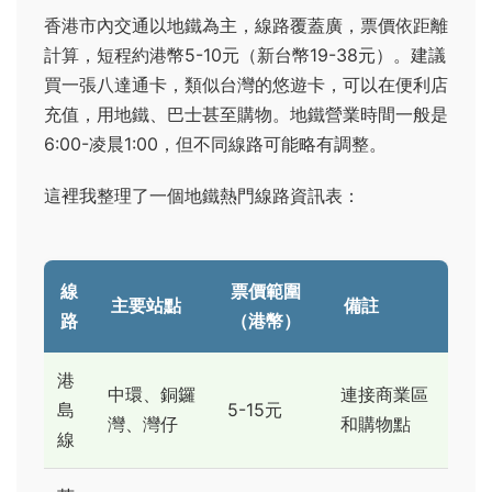
香港市內交通以地鐵為主，線路覆蓋廣，票價依距離
計算，短程約港幣5-10元（新台幣19-38元）。建議
買一張八達通卡，類似台灣的悠遊卡，可以在便利店
充值，用地鐵、巴士甚至購物。地鐵營業時間一般是
6:00-凌晨1:00，但不同線路可能略有調整。
這裡我整理了一個地鐵熱門線路資訊表：
線
票價範圍
主要站點
備註
路
（港幣）
港
中環、銅鑼
連接商業區
島
5-15元
灣、灣仔
和購物點
線