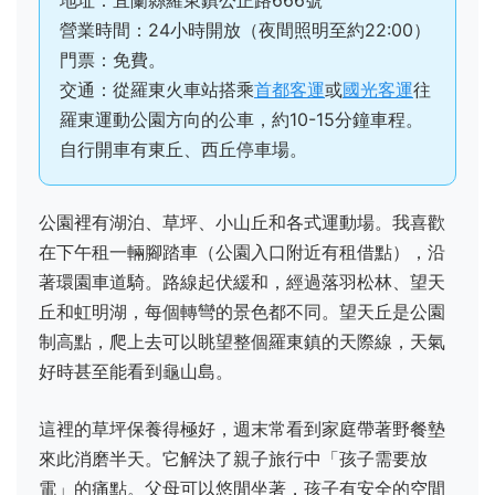
地址：宜蘭縣羅東鎮公正路666號
營業時間：24小時開放（夜間照明至約22:00）
門票：免費。
交通：從羅東火車站搭乘
首都客運
或
國光客運
往
羅東運動公園方向的公車，約10-15分鐘車程。
自行開車有東丘、西丘停車場。
公園裡有湖泊、草坪、小山丘和各式運動場。我喜歡
在下午租一輛腳踏車（公園入口附近有租借點），沿
著環園車道騎。路線起伏緩和，經過落羽松林、望天
丘和虹明湖，每個轉彎的景色都不同。望天丘是公園
制高點，爬上去可以眺望整個羅東鎮的天際線，天氣
好時甚至能看到龜山島。
這裡的草坪保養得極好，週末常看到家庭帶著野餐墊
來此消磨半天。它解決了親子旅行中「孩子需要放
電」的痛點。父母可以悠閒坐著，孩子有安全的空間