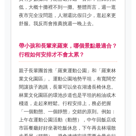
低，大概十攤裡不到一攤。整體而言，週一逛
夜市完全沒問題，人潮還比假日少，逛起來更
舒服。我反而會推薦挑週一晚上去。
帶小孩和長輩來羅東，哪個景點最適合？
行程如何安排才不會太累？
親子長輩團首推「羅東運動公園」和「羅東林
業文化園區」。運動公園地勢平坦，有寬闊空
間讓孩子跑跳，長輩可以坐在湖邊長椅休息。
林業文化園區的環池步道也是平坦的柏油或木
棧道，走起來輕鬆。行程安排上，務必把握
「一個動態、一個靜態」交錯的原則。例如：
上午在運動公園活動（動態），中午回飯店或
市區餐廳好好坐著吃飯休息，下午再去林場散
步看展（靜態）。避免連續安排需要大量步行