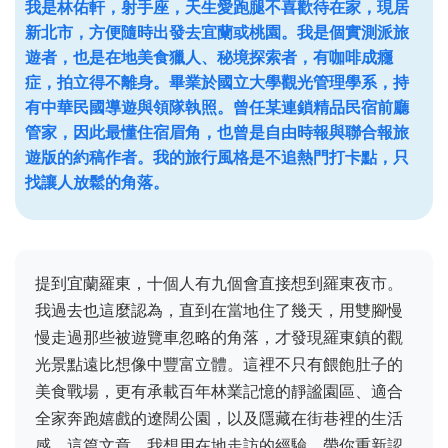
我是林佑軒，射手座，天生愛跑腿不喜歡待在家，現居
新北市，方便隨時出發去宜蘭或桃園。我是個實測派旅
遊者，也是在地美食獵人、秘境探索者，有咖啡成癮
症，拍立得不離身。畢業於國立大學觀光管理學系，持
有中華民國導遊與領隊執照。曾任某連鎖精品民宿前廳
管家，因此最懂住宿眉角，也曾是自由時報與聯合報旅
遊版的約稿作者。我的旅行風格是不追熱門打卡點，只
找讓人放鬆的角落。
提到宜蘭羅東，十個人有九個會直接想到羅東夜市。
我過去也這麼認為，直到在當地住了幾天，用雙腳慢
慢走過那些被遊覽車忽略的角落，才發現羅東鎮的觀
光景點遠比想像中豐富立體。這裡不只有餵飽肚子的
美食戰場，更有承載百年林業記憶的靜謐園區、適合
全家奔跑嬉戲的遼闊公園，以及隱藏在街巷裡的生活
感。這篇文章，我想用在地走訪的經驗，帶你重新認