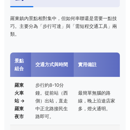
羅東鎮內景點相對集中，但如何串聯還是需要一點技
巧。主要分為「步行可達」與「需短程交通工具」兩
類。
景點
交通方式與時間
實用備註
組合
羅東
步行約8-10分
火車
鐘。從前站（西
最簡單無腦的路
站 →
側）出站，直走
線，晚上沿途店家
羅東
中正北路接民生
多，燈火通明。
夜市
路即可。