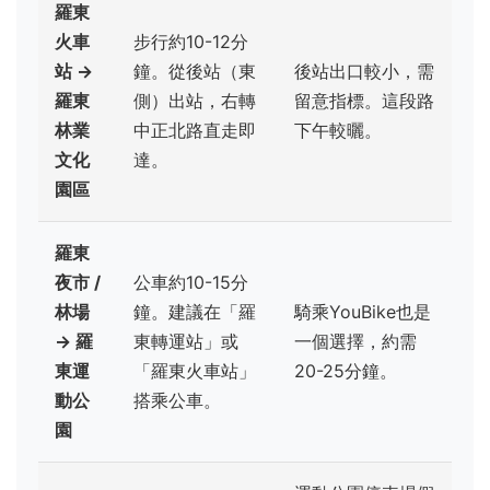
羅東
火車
步行約10-12分
站 →
鐘。從後站（東
後站出口較小，需
羅東
側）出站，右轉
留意指標。這段路
林業
中正北路直走即
下午較曬。
文化
達。
園區
羅東
夜市 /
公車約10-15分
林場
鐘。建議在「羅
騎乘YouBike也是
→ 羅
東轉運站」或
一個選擇，約需
東運
「羅東火車站」
20-25分鐘。
動公
搭乘公車。
園