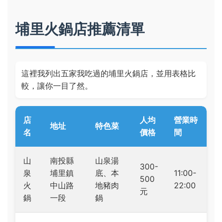
埔里火鍋店推薦清單
這裡我列出五家我吃過的埔里火鍋店，並用表格比
較，讓你一目了然。
店
人均
營業時
地址
特色菜
名
價格
間
山
南投縣
山泉湯
300-
泉
埔里鎮
底、本
11:00-
500
火
中山路
地豬肉
22:00
元
鍋
一段
鍋