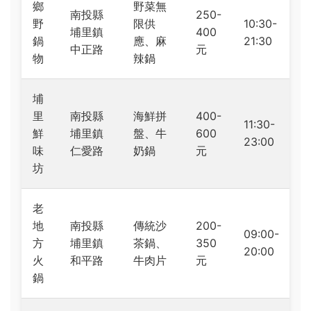
鄉
野菜無
南投縣
250-
野
限供
10:30-
埔里鎮
400
鍋
應、麻
21:30
中正路
元
物
辣鍋
埔
里
南投縣
海鮮拼
400-
11:30-
鮮
埔里鎮
盤、牛
600
23:00
味
仁愛路
奶鍋
元
坊
老
地
南投縣
傳統沙
200-
09:00-
方
埔里鎮
茶鍋、
350
20:00
火
和平路
牛肉片
元
鍋