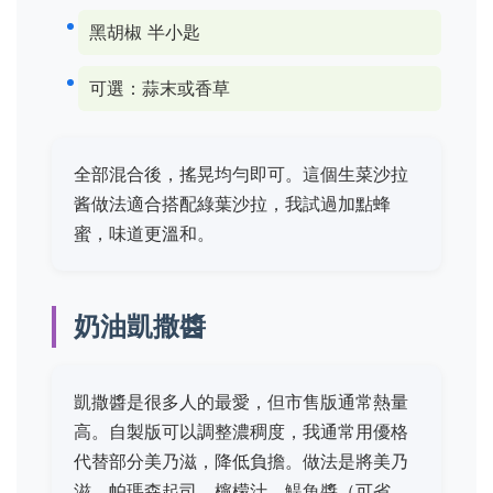
黑胡椒 半小匙
可選：蒜末或香草
全部混合後，搖晃均勻即可。這個生菜沙拉
酱做法適合搭配綠葉沙拉，我試過加點蜂
蜜，味道更溫和。
奶油凱撒醬
凱撒醬是很多人的最愛，但市售版通常熱量
高。自製版可以調整濃稠度，我通常用優格
代替部分美乃滋，降低負擔。做法是將美乃
滋、帕瑪森起司、檸檬汁、鯷魚醬（可省