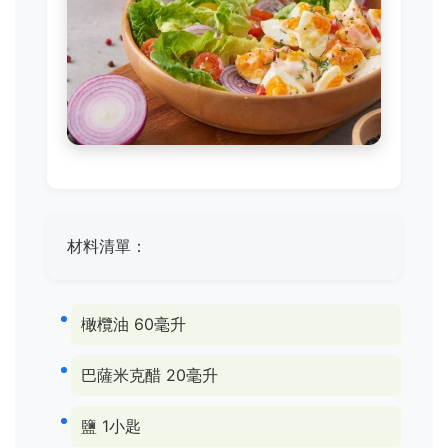
材料清單：
橄欖油 60毫升
巴薩米克醋 20毫升
鹽 1小匙