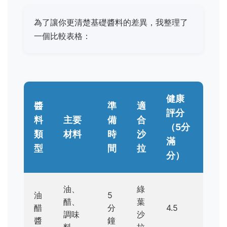
為了讓你更清楚基礎醬料的差異，我整理了
一個比較表格：
健康
醬
準
適
評分
料
主要
備
合
（5分
類
材料
時
沙
滿
型
間
拉
分）
油、
綠
油
5
醋、
葉
醋
分
4.5
調味
沙
醬
鐘