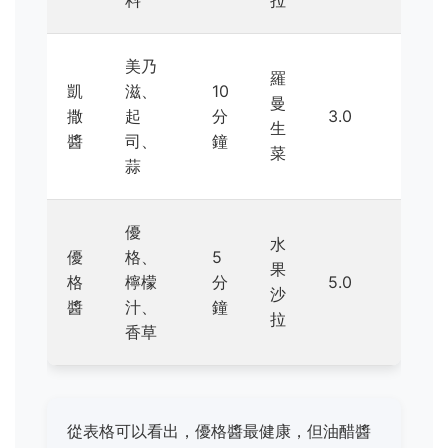
料
拉
美乃
羅
凱
滋、
10
曼
撒
起
分
3.0
生
醬
司、
鐘
菜
蒜
優
水
優
格、
5
果
格
檸檬
分
5.0
沙
醬
汁、
鐘
拉
香草
從表格可以看出，優格醬最健康，但油醋醬