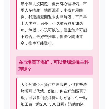
帶小孩去沒問題，但要有心理準備。市
場人多嘈雜，地面濕滑，小孩容易跌
倒。我建議避開週末尖峰時段，平日早
上人少些。另外，小吃攤有熟食如烤
魚、魚板，小孩可以吃，但生魚片可能
不適合。最好帶推車，但攤位間通道
窄，推車可能難行。
在市場買了海鮮，可以當場請攤主料
理嗎？
大部分攤位不提供料理服務，但有些燒
烤攤可以代烤。例如，你在鮮魚區買了
魚，可以拿到燒烤攤いしがき，付一點
加工費（約200-500日圓）請他們烤。