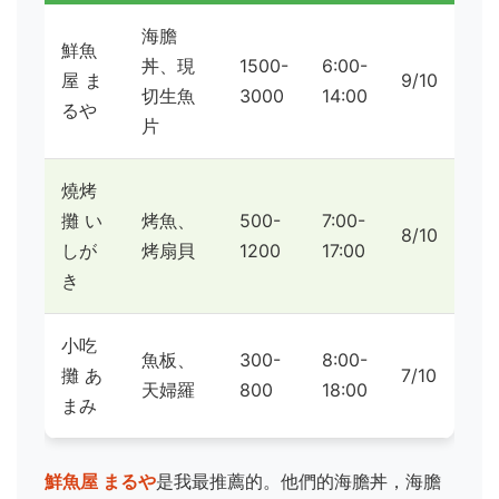
海膽
鮮魚
丼、現
1500-
6:00-
屋 ま
9/10
切生魚
3000
14:00
るや
片
燒烤
攤 い
烤魚、
500-
7:00-
8/10
しが
烤扇貝
1200
17:00
き
小吃
魚板、
300-
8:00-
攤 あ
7/10
天婦羅
800
18:00
まみ
鮮魚屋 まるや
是我最推薦的。他們的海膽丼，海膽