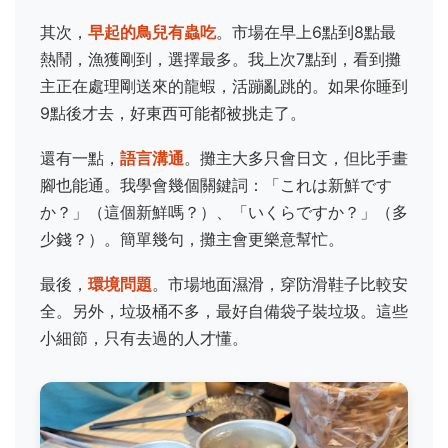
其次，
早起的鳥兒有蟲吃
。市場在早上6點到8點最
熱鬧，漁獲剛到，選擇最多。我上次7點到，看到攤
主正在處理剛送來的龍蝦，活蹦亂跳的。如果你睡到
9點後才去，好東西可能都被挑走了。
還有一點，
語言溝通
。攤主大多只會日文，但比手畫
腳也能通。我學會幾個關鍵詞：「これは新鮮です
か？」（這個新鮮嗎？）、「いくらですか？」（多
少錢？）。簡單幾句，攤主會更樂意幫忙。
最後，
環境問題
。市場地面濕滑，穿防滑鞋子比較安
全。另外，垃圾桶不多，最好自備袋子裝垃圾。這些
小細節，只有去過的人才懂。