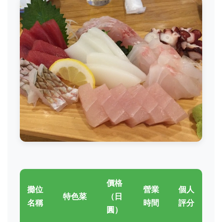
價格
攤位
營業
個人
特色菜
（日
名稱
時間
評分
圓）