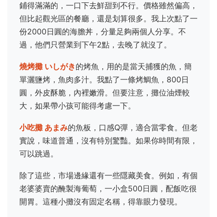
鋪得滿滿的，一口下去鮮甜到不行。價格雖然偏高，
但比起觀光區的餐廳，還是划算很多。我上次點了一
份2000日圓的海膽丼，分量足夠兩個人分享。不
過，他們只營業到下午2點，去晚了就沒了。
燒烤攤 いしがき
的烤魚，用的是當天捕獲的魚，簡
單灑鹽烤，魚肉多汁。我點了一條烤鯛魚，800日
圓，外皮酥脆，內裡嫩滑。但要注意，攤位油煙較
大，如果帶小孩可能得考慮一下。
小吃攤 あまみ
的魚板，口感Q彈，適合當零食。但老
實說，味道普通，沒有特別驚豔。如果你時間有限，
可以跳過。
除了這些，市場邊緣還有一些隱藏美食。例如，有個
老婆婆賣的醃製海葡萄，一小盒500日圓，配飯吃很
開胃。這種小攤沒有固定名稱，得靠眼力發現。