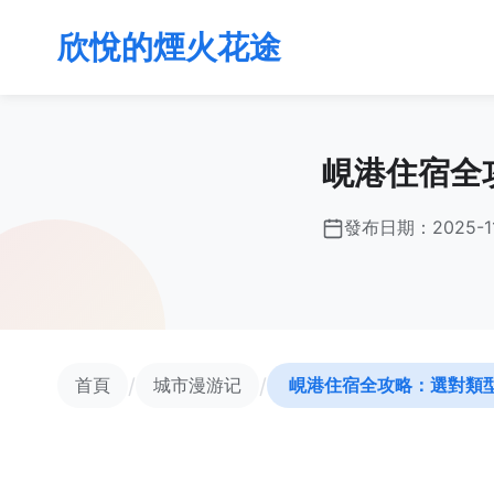
欣悅的煙火花途
峴港住宿全
發布日期：
2025-1
/
/
首頁
城市漫游记
峴港住宿全攻略：選對類