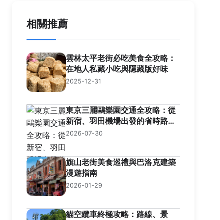
相關推薦
雲林太平老街必吃美食全攻略：
在地人私藏小吃與隱藏版好味
2025-12-31
東京三麗鷗樂園交通全攻略：從
新宿、羽田機場出發的省時路線
解析
2026-07-30
旗山老街美食巡禮與巴洛克建築
漫遊指南
2026-01-29
貓空纜車終極攻略：路線、景