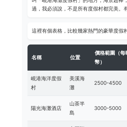
叫「峴港海灘度假村」的地方，海景超棒，但
過，我必須說，不是所有度假村都完美。
這裡有個表格，比較幾家熱門的豪華度假
價格範圍（每
名稱
位置
幣）
峴港海洋度假
美溪海
2500-4500
村
灘
山茶半
陽光海灘酒店
3000-5000
島