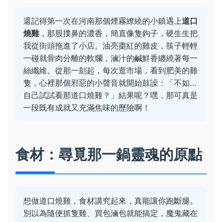
還記得第一次在河南那個煙霧繚繞的小鎮遇上
道口
燒雞
，那股撲鼻的濃香，簡直像隻鉤子，硬生生把
我從街頭拖進了小店。油亮棗紅的雞皮，筷子輕輕
一碰就骨肉分離的軟爛，滷汁的鹹鮮香纏繞著每一
絲纖維。從那一刻起，每次逛市場，看到肥美的雞
隻，心裡那個邪惡的小聲音就開始鼓譟：「不如…
自己試試看那道口燒雞？」結果呢？嘿，那可真是
一段既有成就又充滿焦味的歷險啊！
食材：尋覓那一鍋靈魂的原點
想做道口燒雞，食材講究起來，真能讓你跑斷腿。
別以為隨便抓隻雞、買包滷包就能搞定，魔鬼藏在