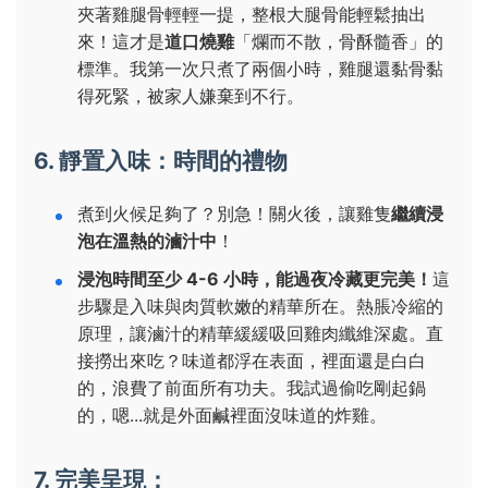
夾著雞腿骨輕輕一提，整根大腿骨能輕鬆抽出
來！這才是
道口燒雞
「爛而不散，骨酥髓香」的
標準。我第一次只煮了兩個小時，雞腿還黏骨黏
得死緊，被家人嫌棄到不行。
6. 靜置入味：時間的禮物
煮到火候足夠了？別急！關火後，讓雞隻
繼續浸
泡在溫熱的滷汁中
！
浸泡時間至少 4-6 小時，能過夜冷藏更完美！
這
步驟是入味與肉質軟嫩的精華所在。熱脹冷縮的
原理，讓滷汁的精華緩緩吸回雞肉纖維深處。直
接撈出來吃？味道都浮在表面，裡面還是白白
的，浪費了前面所有功夫。我試過偷吃剛起鍋
的，嗯...就是外面鹹裡面沒味道的炸雞。
7. 完美呈現：