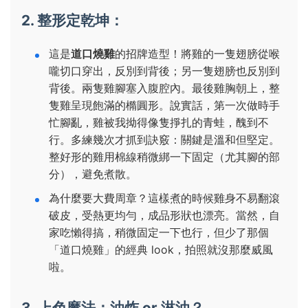
2. 整形定乾坤：
這是
道口燒雞
的招牌造型！將雞的一隻翅膀從喉
嚨切口穿出，反別到背後；另一隻翅膀也反別到
背後。兩隻雞腳塞入腹腔內。最後雞胸朝上，整
隻雞呈現飽滿的橢圓形。說實話，第一次做時手
忙腳亂，雞被我拗得像隻掙扎的青蛙，醜到不
行。多練幾次才抓到訣竅：關鍵是溫和但堅定。
整好形的雞用棉線稍微綁一下固定（尤其腳的部
分），避免煮散。
為什麼要大費周章？這樣煮的時候雞身不易翻滾
破皮，受熱更均勻，成品形狀也漂亮。當然，自
家吃懶得搞，稍微固定一下也行，但少了那個
「道口燒雞」的經典 look，拍照就沒那麼威風
啦。
3. 上色魔法：油炸 or 淋油？