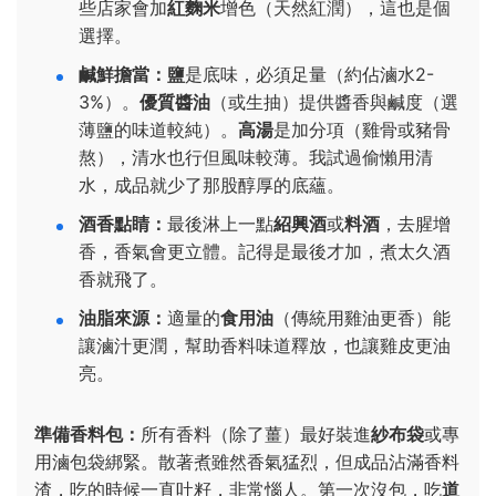
些店家會加
紅麴米
增色（天然紅潤），這也是個
選擇。
鹹鮮擔當：
鹽
是底味，必須足量（約佔滷水2-
3%）。
優質醬油
（或生抽）提供醬香與鹹度（選
薄鹽的味道較純）。
高湯
是加分項（雞骨或豬骨
熬），清水也行但風味較薄。我試過偷懶用清
水，成品就少了那股醇厚的底蘊。
酒香點睛：
最後淋上一點
紹興酒
或
料酒
，去腥增
香，香氣會更立體。記得是最後才加，煮太久酒
香就飛了。
油脂來源：
適量的
食用油
（傳統用雞油更香）能
讓滷汁更潤，幫助香料味道釋放，也讓雞皮更油
亮。
準備香料包：
所有香料（除了薑）最好裝進
紗布袋
或專
用滷包袋綁緊。散著煮雖然香氣猛烈，但成品沾滿香料
渣，吃的時候一直吐籽，非常惱人。第一次沒包，吃
道