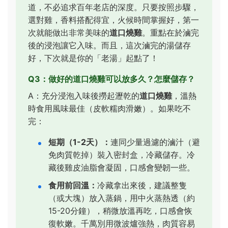
道，不必追求百年老店的深度。只要按照步驟，
選對雞，香料搭配得宜，火候時間掌握好，第一
次就能做出非常美味的
道口燒雞
。重點在於滷完
後的浸泡讓它入味。而且，這次滷完的湯儲存
好，下次就是你的「老湯」起點了！
Q3：做好的道口燒雞可以放多久？怎麼儲存？
A：充分浸泡入味後撈起瀝乾的
道口燒雞
，溫熱
時食用風味最佳（皮軟糯肉滑嫩）。如果吃不
完：
短期（1-2天）：
連同少量過濾的滷汁（避
免肉質乾掉）裝入密封盒，冷藏儲存。冷
藏後雞皮油脂會凝固，口感會變韌一些。
食用前回溫：
冷藏拿出來後，建議整隻
（或大塊）放入蒸鍋，用中火蒸熱透（約
15-20分鐘），稍微放溫再吃，口感會恢
復軟嫩。千萬別用微波爐強熱，肉質容易