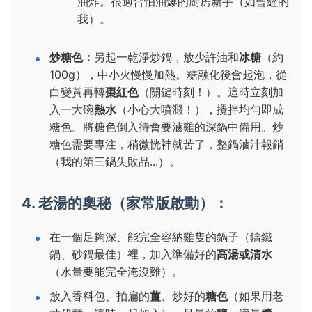
油炸。很適合怕油爆的廚房新手（如曾經的
我）。
炒糖色：
另起一乾淨炒鍋，放少許油和
冰糖
（約
100g），中小火慢慢加熱。糖融化後會起泡，從
白變黃再轉
棗紅色
（關鍵時刻！）。這時立刻加
入一大碗
熱水
（小心大噴濺！），攪拌均勻即成
糖色。將糖色倒入待會要滷雞的深鍋中備用。炒
糖色需要專注，稍微恍神就苦了，整鍋滷汁報銷
（我的第三鍋失敗品...）。
4. 老湯的奧秘（家常版啟動）：
在一個足夠深、能完全容納雞隻的鍋子（鑄鐵
鍋、砂鍋最佳）裡，加入準備好的
高湯或清水
（水量要能完全淹沒雞）。
放入香料包、拍扁的
薑
、炒好的
糖色
（如果用老