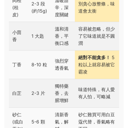
肉桂
溫暖甜
2-3 段
別貪心放整條，味
(桂
辛，深
(約15g)
道會太衝
皮)
度關鍵
溫和清
容易被忽略，但少
小茴
1 大匙
香，平
了它味道就是不圓
香
衡口感
潤
絕對不能貪多！
5
強烈穿
丁香
8-10 粒
粒以上就容易被它
透香氣
霸凌
獨特藥
味道特殊，有人愛
白芷
2-3 片
香，去
有人怕，可略減
腥增鮮
砂仁
清新香
砂仁難買可用白豆
(或白
5-6 顆
氣，解
蔻代替，香氣略有