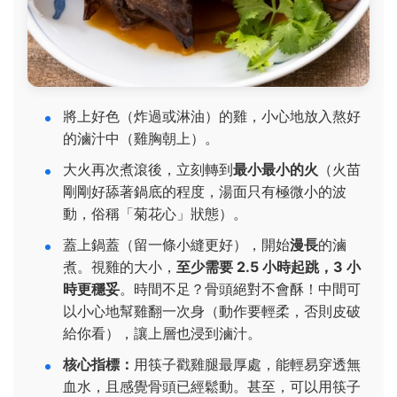
將上好色（炸過或淋油）的雞，小心地放入熬好
的滷汁中（雞胸朝上）。
大火再次煮滾後，立刻轉到
最小最小的火
（火苗
剛剛好舔著鍋底的程度，湯面只有極微小的波
動，俗稱「菊花心」狀態）。
蓋上鍋蓋（留一條小縫更好），開始
漫長
的滷
煮。視雞的大小，
至少需要 2.5 小時起跳，3 小
時更穩妥
。時間不足？骨頭絕對不會酥！中間可
以小心地幫雞翻一次身（動作要輕柔，否則皮破
給你看），讓上層也浸到滷汁。
核心指標：
用筷子戳雞腿最厚處，能輕易穿透無
血水，且感覺骨頭已經鬆動。甚至，可以用筷子