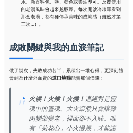
水、新香料包、鹽、糖色或醬油即可。反覆使用
的老湯風味會越來越醇厚。每次開啟冷凍庫看到
那盒老湯，都有種傳承美味的成就感（雖然才第
三次...）。
成敗關鍵與我的血淚筆記
做了幾次，失敗成功各半，累積出一堆心得，更深刻體
會到為什麼外面賣的
道口燒雞
能賣那個價錢：
火候！火候！火候！
這絕對是靈
魂中的靈魂。大火滾煮只會讓雞
肉變柴變老，裡面卻不入味。唯
有「菊花心」小火慢煨，才能讓