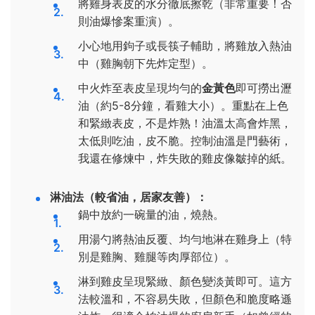
將雞身表皮的水分徹底擦乾（非常重要！否
則油爆慘案重演）。
小心地用鉤子或長筷子輔助，將雞放入熱油
中（雞胸朝下先炸定型）。
中火炸至表皮呈現均勻的
金黃色
即可撈出瀝
油（約5-8分鐘，看雞大小）。重點在上色
和緊緻表皮，不是炸熟！油溫太高會炸黑，
太低則吃油，皮不脆。控制油溫是門藝術，
我還在修煉中，炸失敗的雞皮像皺掉的紙。
淋油法（較省油，居家友善）：
鍋中放約一碗量的油，燒熱。
用湯勺將熱油反覆、均勻地淋在雞身上（特
別是雞胸、雞腿等肉厚部位）。
淋到雞皮呈現緊緻、顏色變淡黃即可。這方
法較溫和，不容易失敗，但顏色和脆度略遜