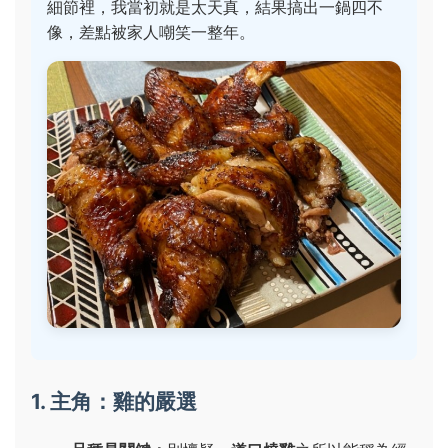
細節裡，我當初就是太天真，結果搞出一鍋四不
像，差點被家人嘲笑一整年。
1. 主角：雞的嚴選