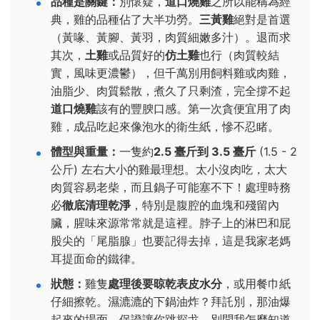
品種是關鍵：
別懷疑，
道口燒雞
之所以能稱為經
典，雞的品種佔了大半功勞。
三黃雞
絕對是首選
（黃喙、黃腳、黃羽，肉質細嫩多汁）。退而求
其次，
土雞
或品質好的
仿土雞
也行（肉質較結
實，風味更濃鬱），但千萬別用飼料雞或肉雞，
油脂少、肉質鬆散，煮久了只剩渣，完全撐不起
道口燒雞
該有的豐腴口感。第一次貪便宜用了肉
雞，成品吃起來像泡水的衛生紙，慘不忍睹。
體型與重量：
一隻約
2.5 臺斤到 3.5 臺斤
(1.5 - 2
公斤) 左右大小的雞最理想。太小沒肉吃，太大
肉質容易老柴，而且鍋子可能塞不下！處理時務
必
徹底清理乾淨
，特別是腹腔的血塊和殘留內
臟，腥味來源常常就是這裡。脖子上的淋巴和屁
股尖的「尾脂腺」也要記得去掉，這是我家老媽
耳提面命的鐵律。
狀態：
雞隻
處理後要晾乾表皮水分
，或用餐巾紙
仔細擦乾。濕漉漉的下鍋油炸？拜託別，那油爆
起來的場面，保證讓你跳探戈，別問我怎麼知道