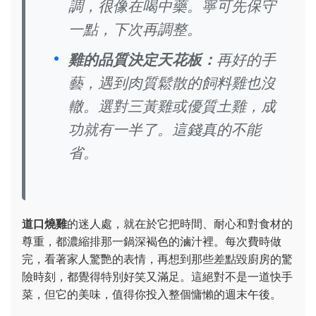
調，很像在喝中藥。寧可先保守
一點，下次再調整。
雞的品質決定天花板：
再好的手
藝，遇到肉質鬆散的飼料雞也沒
轍。選對三黃雞或優質土雞，成
功就有一半了。這錢真的不能
省。
道口燒雞
的迷人處，就在於它把時間、耐心和對食材的
尊重，都濃縮排那一鍋深褐色的滷汁裡。每次費時做
完，看著家人驚艷的表情，再想到那些差點毀廚房的驚
險時刻，都覺得特別好笑又滿足。這絕對不是一道快手
菜，但它的美味，值得你投入整個慵懶的週末午後。