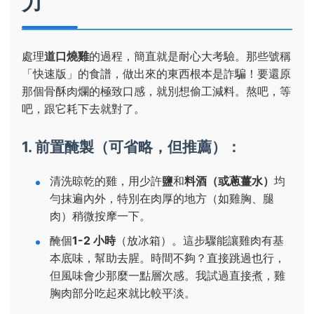
力
處理
道口燒雞
的過程，簡直就是耐心大考驗。那些號稱
「快速版」的食譜，做出來的東西根本是詐騙！要還原
那個骨酥肉爛的極致口感，就別想偷工減料。熬吧，等
吧，跟它耗下去就對了。
1. 前置醃製（可省略，但推薦）：
清洗晾乾的雞，用少許
鹽
和
料酒（或蔥薑水）
均
勻抹遍內外，特別在肉厚的地方（如雞胸、腿
肉）稍微按摩一下。
醃個
1-2 小時
（放冰箱）。這步驟能讓雞肉有基
本底味，幫助去腥。時間不夠？直接跳過也行，
但風味會少那麼一點層次感。我試過直接煮，雞
胸肉部分吃起來就比較平淡。