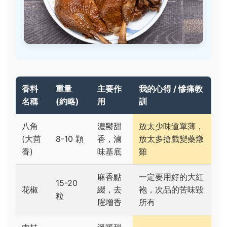
香料
重量
主要作
我的心得 / 慘痛教
名稱
(約略)
用
訓
八角
濃鬱甜
放太少味道單薄，
(大茴
8-10 顆
香，滷
放太多搶戲變藥燉
香)
味基底
雞
麻香點
一定要用好的大紅
15-20
花椒
綴，去
袍，次品的苦味毀
粒
腥增香
所有