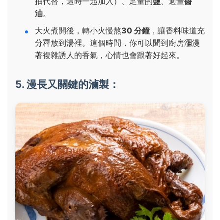
抽代替，這時一起加入）、足量的
鹽
、適量
醬
油
。
大火煮開後，轉小火慢熬
30 分鐘
，讓香料味道充
分釋放到湯裡。這個時間，你可以聞到廚房瀰漫
著複雜誘人的香氣，心情也會跟著好起來。
5. 漫長又關鍵的滷製：