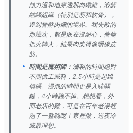
熱力溫和地穿透肌肉纖維，溶解
結締組織（特別是筋和軟骨），
達到骨酥肉爛的境界。我失敗的
那幾次，都是敗在沒耐心，偷偷
把火轉大，結果肉柴得像嚼橡皮
筋。
時間是魔術師：
滷製的時間絕對
不能偷工減料，2.5小時是起跳
價碼。浸泡的時間更是入味關
鍵，4小時跑不掉。想想看，外
面老店的雞，可是在百年老湯裡
泡了一整晚呢！家裡做，過夜冷
藏最理想。