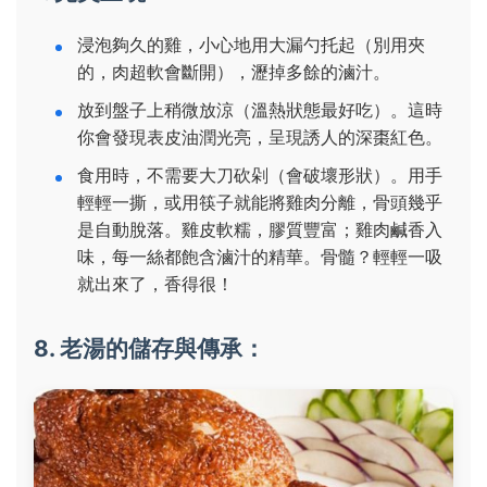
浸泡夠久的雞，小心地用大漏勺托起（別用夾
的，肉超軟會斷開），瀝掉多餘的滷汁。
放到盤子上稍微放涼（溫熱狀態最好吃）。這時
你會發現表皮油潤光亮，呈現誘人的深棗紅色。
食用時，不需要大刀砍剁（會破壞形狀）。用手
輕輕一撕，或用筷子就能將雞肉分離，骨頭幾乎
是自動脫落。雞皮軟糯，膠質豐富；雞肉鹹香入
味，每一絲都飽含滷汁的精華。骨髓？輕輕一吸
就出來了，香得很！
8. 老湯的儲存與傳承：