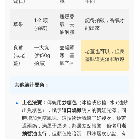
蔻仁)
膩
不同
煙燻香
1-2 顆
記得拍破，香氣才
草果
氣，去
(拍破)
能出來
油解膩
良薑
一大塊
去腥闢
老薑也可以，但良
(或老
(約50g
寒，基
薑味道更溫和醇厚
薑)
拍扁)
底辛香
其他滷汁要角：
上色法寶：
傳統用
炒糖色
（冰糖或砂糖+水+油炒
出焦糖色），賦予
道口燒雞
誘人的棗紅光澤，同
時增加焦糖風味。這技術活我練了好幾次，炒苦
過兩鍋，滿屋子煙味，鄰居差點報警。偷懶用
老
抽醬油
也行，但顏色較暗沉，風味層次少點。有