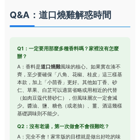
Q&A：道口燒雞解惑時間
Q1：一定要用那麼多種香料嗎？家裡沒有怎麼
辦？
A：香料是
道口燒雞
風味的核心。如果實在湊不
齊，至少要確保「八角、花椒、桂皮」這三樣基
本款，加上「小茴香」更好。其他如丁香、砂
仁、草果、白芷可以適當省略或用相近的代替
（如肉豆蔻代替砂仁），但風味層次一定會減
少。醬油、鹽、糖色（或老抽）、薑、酒這幾樣
基礎調味則不能少。
Q2：沒有老湯，第一次做會不會很難吃？
A：完全不會！家常版的目標就是做出好吃的味