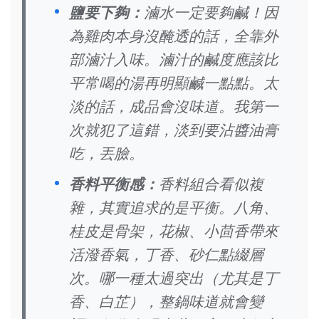
鹽要下夠：
滷水一定要夠鹹！因
為雞肉本身沒醃透的話，全靠外
部滷汁入味。滷汁的鹹度應該比
平常喝的湯再明顯鹹一點點。太
淡的話，成品會沒味道。我第一
次就犯了這錯，淡到要沾醬油膏
吃，丟臉。
香料平衡感：
香料組合看似複
雜，其實追求的是平衡。八角、
桂皮是骨架，花椒、小茴香帶來
活潑香氣，丁香、砂仁點綴層
次。哪一種太過突出（尤其是丁
香、白芷），整鍋味道就會變