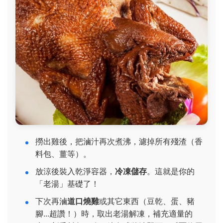
撈出雞後，把滷汁再次煮沸，濾掉所有殘渣（香
料包、薑等）。
放涼後裝入乾淨容器，
冷凍儲存
。這就是你的
「老湯」基礎了！
下次再滷
道口燒雞
或其它東西（豆乾、蛋、豬
腳...超讚！）時，取出老湯解凍，補充適量的