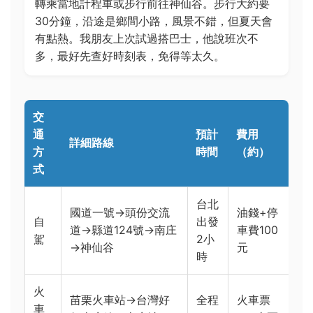
轉乘當地計程車或步行前往神仙谷。步行大約要
30分鐘，沿途是鄉間小路，風景不錯，但夏天會
有點熱。我朋友上次試過搭巴士，他說班次不
多，最好先查好時刻表，免得等太久。
交
通
預計
費用
詳細路線
方
時間
（約）
式
台北
國道一號→頭份交流
油錢+停
自
出發
道→縣道124號→南庄
車費100
駕
2小
→神仙谷
元
時
火
苗栗火車站→台灣好
全程
火車票
車