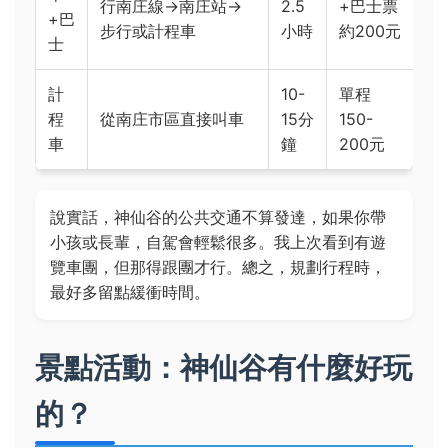
行南庄線→南庄站→
2.5
+巴士票
+巴
步行或計程車
小時
約200元
士
計
10-
單程
程
從南庄市區直接叫車
15分
150-
車
鐘
200元
說實話，神仙谷的公共交通不算發達，如果你帶
小孩或長輩，自駕會輕鬆很多。我上次看到有遊
覽車團，但那得跟團才行。總之，規劃行程時，
最好多留點緩衝時間。
景點活動：神仙谷有什麼好玩
的？