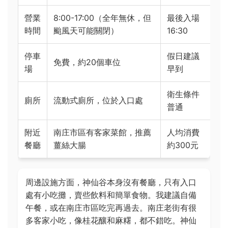
營業
8:00-17:00（全年無休，但
最後入場
時間
颱風天可能關閉）
16:30
停車
假日建議
免費，約20個車位
場
早到
衛生條件
廁所
流動式廁所，位於入口處
普通
附近
南庄市區有客家菜館，推薦
人均消費
餐廳
薑絲大腸
約300元
周邊設施方面，神仙谷本身沒有餐廳，只有入口
處有小吃攤，賣些飲料和簡單食物。我建議自備
午餐，或在南庄市區吃完再過去。南庄老街有很
多客家小吃，像桂花釀和麻糬，都不錯吃。神仙