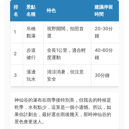
排
景點
建議停留
特色
名
名稱
時間
吊橋
視野開闊，拍照首
20-30分
1
觀瀑
選
鐘
步道
全長1公里，適合輕
40-60分
2
健行
度運動
鐘
溪邊
清涼消暑，但注意
3
30分鐘
玩水
安全
神仙谷的瀑布在雨季後特別美，但我去的時候是
乾季，水有點少，這算是一個小遺憾。所以，如
果你計劃去，最好選在雨後幾天，那時神仙谷的
景色會更迷人。