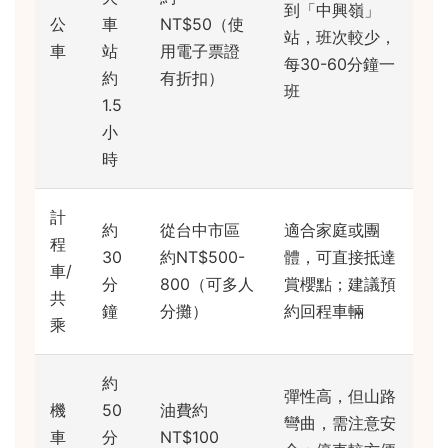
到「中興嶺」
公
車
NT$50（使
站，班次較少，
車
站
用電子票證
每30-60分鐘一
約
有折扣）
班
1.5
小
時
計
約
從台中市區
適合家庭或團
程
30
約NT$500-
體，可直接抵達
車/
分
800（可多人
賞櫻點；建議預
共
鐘
分攤）
約回程車輛
乘
約
彈性高，但山路
機
50
油費約
彎曲，需注意安
車
分
NT$100