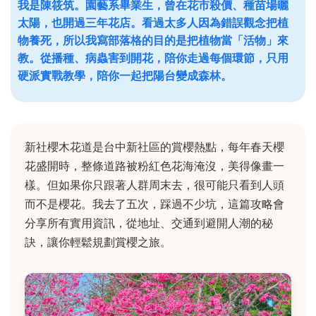
我是陳筱筑。園藝系畢業生，曾在花市殺價、種苗場曬
太陽，也開過三年花店。看過太多人因為錯誤觀念把植
物養死，所以我寫部落格的目的是把植物當「活物」來
教。從播種、病蟲害到開花，陪你走過每個環節，只用
硬派實戰教學，陪你一起把陽台變成森林。
新社櫻木花道是台中新社區的賞櫻熱點，每年春天櫻
花盛開時，整條道路被粉紅色花海淹沒，美得像畫一
樣。但如果你只跟著人群周末去，很可能只看到人頭
而不是櫻花。我去了五次，踩過不少坑，這篇攻略會
分享所有實用資訊，從地址、交通到避開人潮的秘
訣，讓你輕鬆規劃賞櫻之旅。