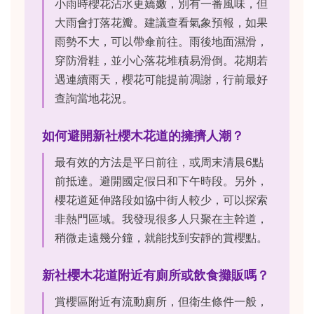
小雨時櫻花沾水更嬌嫩，別有一番風味，但
大雨會打落花瓣。建議查看氣象預報，如果
雨勢不大，可以帶傘前往。雨後地面濕滑，
穿防滑鞋，並小心落花堆積易滑倒。花期若
遇連續雨天，櫻花可能提前凋謝，行前最好
查詢當地花況。
如何避開新社櫻木花道的擁擠人潮？
最有效的方法是平日前往，或周末清晨6點
前抵達。避開國定假日和下午時段。另外，
櫻花道延伸路段如協中街人較少，可以探索
非熱門區域。我發現很多人只聚在主幹道，
稍微走遠幾分鐘，就能找到安靜的賞櫻點。
新社櫻木花道附近有廁所或飲食攤販嗎？
賞櫻區附近有流動廁所，但衛生條件一般，