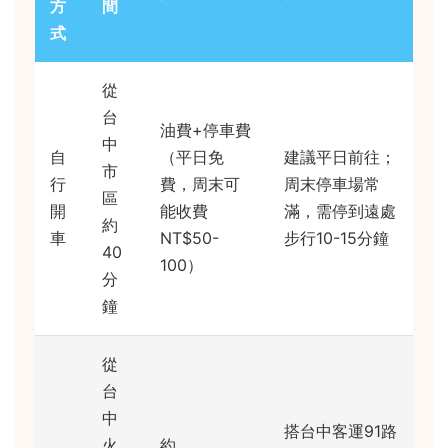
方
間
式
從
台
油費+停車費
中
自
（平日免
建議平日前往；
市
行
費，周末可
周末停車場常
區
開
能收費
滿，需停到遠處
約
車
NT$50-
步行10-15分鐘
40
100）
分
鐘
從
台
中
搭台中客運91路
火
約