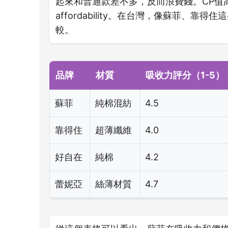
起來和普通款差不多，反而浪費錢。CP值
affordability。在台灣，像蘇菲、
較。
品牌
材質
吸收力評分（1-5）
蘇菲
純棉混紡
4.5
靠得住
超薄纖維
4.0
好自在
純棉
4.2
蕾妮亞
絲薄材質
4.7