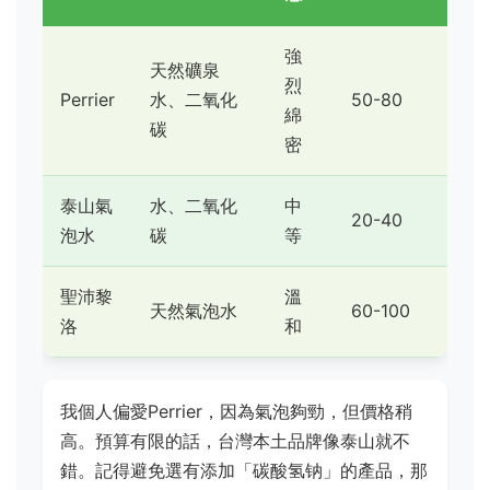
強
天然礦泉
烈
Perrier
水、二氧化
50-80
綿
碳
密
泰山氣
水、二氧化
中
20-40
泡水
碳
等
聖沛黎
溫
天然氣泡水
60-100
洛
和
我個人偏愛Perrier，因為氣泡夠勁，但價格稍
高。預算有限的話，台灣本土品牌像泰山就不
錯。記得避免選有添加「碳酸氢钠」的產品，那