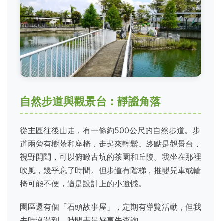
自然步道與觀景台：靜謐角落
從主區往後山走，有一條約500公尺的自然步道。步
道兩旁有樹蔭和座椅，走起來輕鬆。終點是觀景台，
視野開闊，可以俯瞰古坑的茶園和丘陵。我坐在那裡
吹風，幾乎忘了時間。但步道有階梯，推嬰兒車或輪
椅可能不便，這是設計上的小遺憾。
園區還有個「石頭故事屋」，定期有導覽活動，但我
去時沒遇到，時間表最好事先查詢。