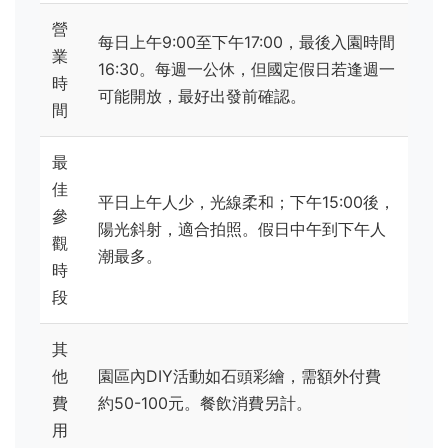
營
每日上午9:00至下午17:00，最後入園時間
業
16:30。每週一公休，但國定假日若逢週一
時
可能開放，最好出發前確認。
間
最
佳
平日上午人少，光線柔和；下午15:00後，
參
陽光斜射，適合拍照。假日中午到下午人
觀
潮最多。
時
段
其
他
園區內DIY活動如石頭彩繪，需額外付費
費
約50-100元。餐飲消費另計。
用