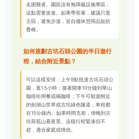
走困難者。園區沒有無障礙設施專區，
這點需要改進。如果帶長輩，建議只逛
主區，避免步道，並自備休憩用品如折
疊椅。
如何規劃古坑石頭公園的半日遊行
程，結合附近景點？
可以這樣安排：上午9點抵達古坑石頭公
園，逛1.5小時；接著開車10分鐘到華山
咖啡街用餐或喝咖啡；下午可順遊附近
的劍湖山世界或古坑綠色隧道，車程都
在15分鐘內。如果時間充裕，傍晚到古
坑荷苞山看夜景。這樣行程緊湊但不
趕，適合家庭或情侶。