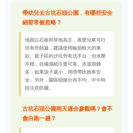
帶幼兒去古坑石頭公園，有哪些安全
細節常被忽略？
地面以石板和草地為主，推嬰兒車可行
但有些顛簸，建議使用輪胎較大的車
款。親子區的沙坑旁有洗手台，但水壓
不穩，自備濕紙巾更可靠。步道階梯
多，如果孩子還小，用揹帶比推車安
全。另外，園區樹蔭分布不均，中午時
段注意防曬。
古坑石頭公園雨天適合參觀嗎？會不
會白跑一趟？