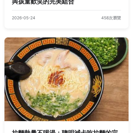
與孩童歡笑的完美組合
2026-05-24
458次瀏覽
拉麵熱量不喝湯：聰明減卡吃拉麵的完