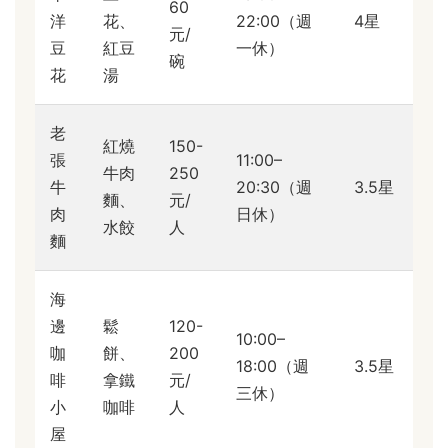
60
洋
花、
22:00（週
4星
元/
豆
紅豆
一休）
碗
花
湯
老
紅燒
150-
張
11:00–
牛肉
250
牛
20:30（週
3.5星
麵、
元/
肉
日休）
水餃
人
麵
海
邊
鬆
120-
10:00–
咖
餅、
200
18:00（週
3.5星
啡
拿鐵
元/
三休）
小
咖啡
人
屋