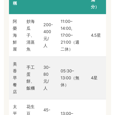
稱
分）
阿
炒海
11:00–
200-
榮
瓜
14:00,
400
海
子、
17:00–
4.5星
元/
鮮
清蒸
21:00（週
人
屋
魚
二休）
美
手工
30-
香
05:30–
蛋
80
早
13:00（無
4星
餅、
元/
餐
休）
飯糰
人
店
太
花生
45-
平
豆
13:00–