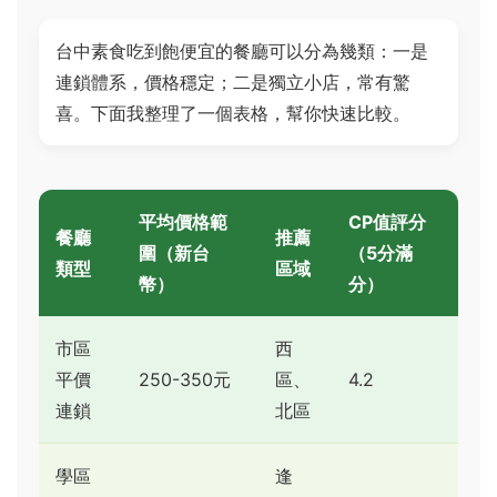
台中素食吃到飽便宜的餐廳可以分為幾類：一是
連鎖體系，價格穩定；二是獨立小店，常有驚
喜。下面我整理了一個表格，幫你快速比較。
平均價格範
CP值評分
餐廳
推薦
圍（新台
（5分滿
類型
區域
幣）
分）
市區
西
平價
250-350元
區、
4.2
連鎖
北區
學區
逢