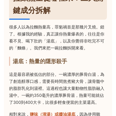
鍵成分拆解
很多人以為拉麵熱量高，罪魁禍首是那幾片叉燒。錯
了。根據我的經驗，真正讓你熱量爆表的，往往是你
看不見、喝下肚的「湯底」，以及你覺得非吃完不可
的「麵條」。我們來把一碗拉麵拆開來看。
湯底：熱量的隱形殺手
這是最容易被低估的部分。一碗濃厚的豚骨白湯，為
了創造醇厚口感，需要長時間熬煮豬大骨，讓骨髓中
的脂肪乳化到湯裡。這過程也讓大量動物性脂肪融入
湯中。一碗約350毫升的濃厚豚骨湯，熱量可能就佔
了300到400大卡，比很多輕食便當的主菜還高。
相對來說，
鹽味（清湯）或醬油湯底
，因為使用雞