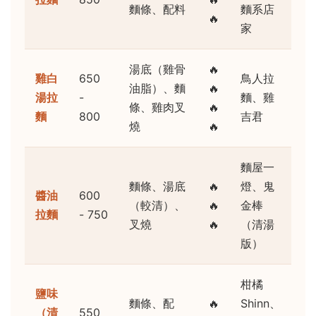
麵條、配料
麵系店
🔥
家
湯底（雞骨
🔥
雞白
650
鳥人拉
油脂）、麵
🔥
湯拉
-
麵、雞
條、雞肉叉
🔥
麵
800
吉君
燒
🔥
麵屋一
麵條、湯底
🔥
燈、鬼
醬油
600
（較清）、
🔥
金棒
拉麵
- 750
叉燒
🔥
（清湯
版）
柑橘
鹽味
麵條、配
🔥
Shinn、
（清
550