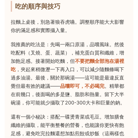
吃的順序與技巧
拉麵上桌後，別急著狼吞虎嚥。調整順序能大大影響
你的滿足感和實際攝入量。
我推薦的吃法是：先喝一兩口原湯，品嚐風味。然後
吃配料（叉燒、蛋、蔬菜），補充蛋白質和纖維，增
加飽足感。接著開始吃麵，但
不要把麵全部泡在湯裡
吃
，夾起來稍微瀝一下再入口，可以減少隨麵條喝下
過多油湯。最後，關於那碗湯——這可能是最違反直
覺但最有效的建議——
品嚐即可，不必喝完
。精華都
在前幾口，後面喝的多是鹽、脂肪和熱量。留下大半
碗湯，你可能就少攝取了200-300大卡和巨量的鈉。
還有一個小秘訣：搭配一碟燙青菜或毛豆。增加膳食
纖維的攝取，能平衡整餐的營養，也能讓你更快有飽
足感，避免吃完拉麵還想加點煎餃或炒飯（這兩樣也