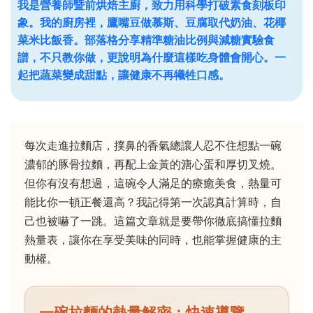
我是營養師暨前烘焙主廚，致力用科學打破素食刻板印
象。我的廚房裡，鷹嘴豆做慕斯、豆腐取代奶油、花椰
菜米比飯香。部落格分享精準糖油比例與減糖實驗食
譜，不只教你做，更說明為什麼這樣吃身體會開心。一
起把蔬菜變成甜點，讓健康不再犧牲口感。
每次走進拉麵店，撲鼻的香氣總讓人忍不住想點一碗
濃郁的豚骨拉麵，再配上金黃的溏心蛋和厚切叉燒。
但你有沒有想過，這碗令人滿足的療癒美食，熱量可
能比你一頓正餐還高？我記得第一次認真計算時，自
己也被嚇了一跳。這篇文章就是要帶你徹底搞懂拉麵
熱量表，讓你在享受美味的同時，也能掌握健康的主
動權。
一碗拉麵的熱量解密：快速導覽