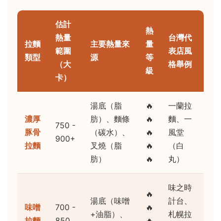
估計
熱
熱量
台灣代
拉麵
主要熱量來
量
範圍
表店風
類型
源
等
（大
格舉例
級
卡）
湯底（脂
🔥
一蘭拉
濃厚
肪）、麵條
🔥
麵、一
750 -
豚骨
（碳水）、
🔥
風堂
900+
拉麵
叉燒（脂
🔥
（白
肪）
🔥
丸）
味之時
🔥
湯底（味噌
計台、
味噌
700 -
🔥
+油脂）、
札幌拉
拉麵
850
🔥