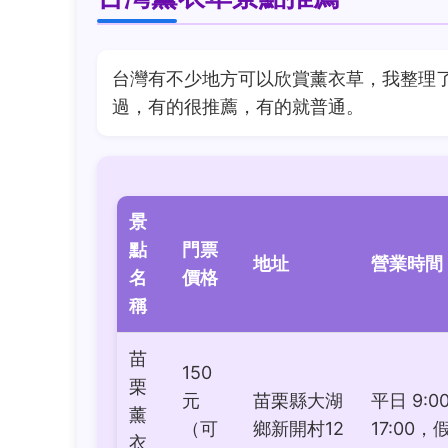
台灣有不少地方可以欣賞薰衣草，我整理
過，有的很推薦，有的就普通。
景
點
門票
地址
營業時間
名
價格
稱
苗
150
栗
元
苗栗縣大湖
平日 9:00
薰
（可
鄉新開村12
17:00，
衣