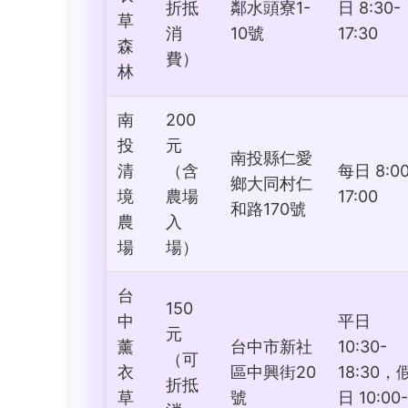
折抵
鄰水頭寮1-
日 8:30-
草
消
10號
17:30
森
費）
林
南
200
投
元
南投縣仁愛
清
（含
每日 8:00
鄉大同村仁
境
農場
17:00
和路170號
農
入
場
場）
台
150
中
平日
元
薰
台中市新社
10:30-
（可
衣
區中興街20
18:30，
折抵
草
號
日 10:00-