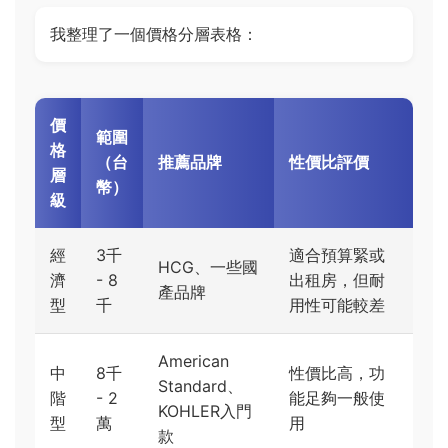
我整理了一個價格分層表格：
價
範圍
格
（台
推薦品牌
性價比評價
層
幣）
級
經
3千
適合預算緊或
HCG、一些國
濟
- 8
出租房，但耐
產品牌
型
千
用性可能較差
American
中
8千
性價比高，功
Standard、
階
- 2
能足夠一般使
KOHLER入門
型
萬
用
款