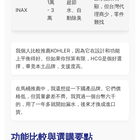
1萬
超節
顯，但台灣代
INAX
- 3
水、自
理商少，零件
萬
動除臭
難找
我個人比較推薦KOHLER，因為它在設計和功能
上平衡得好。但如果你預算有限，HCG是個好選
擇，畢竟本土品牌，支援度高。
在馬桶推薦中，我還想提一下國產品牌。它們價
格低，但質量參差不齊。我買過一個台幣六千
的，用了一年多就開始漏水，後來才換成進口
貨。
功能比較與選購要點