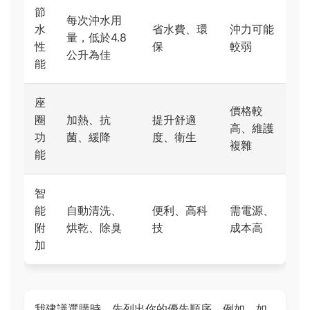
節
每次沖水用
水
省水費、環
沖力可能
量，低於4.8
性
保
較弱
公升為佳
能
座
價格較
圈
加熱、抗
提升舒適
高、維護
功
菌、緩降
度、衛生
複雜
能
智
能
自動清洗、
便利、高科
需電源、
附
烘乾、除臭
技
成本高
加
我建議選購時，先列出你的優先順序。例如，如