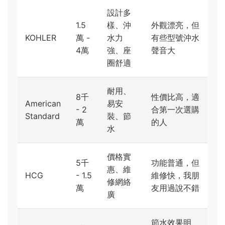
設計多
1.5
樣、沖
外觀漂亮，但
KOHLER
萬 -
水力
有些型號沖水
4萬
強、座
聲音大
圈舒適
耐用、
8千
性價比高，適
American
易安
- 2
合第一次選購
Standard
裝、節
萬
的人
水
價格實
5千
功能普通，但
惠、維
HCG
- 1.5
維修快，我朋
修網絡
萬
友用過說不錯
廣
節水效果明