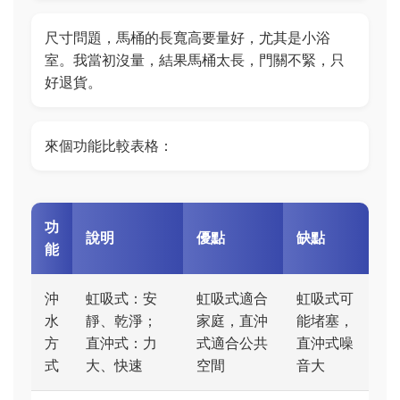
尺寸問題，馬桶的長寬高要量好，尤其是小浴
室。我當初沒量，結果馬桶太長，門關不緊，只
好退貨。
來個功能比較表格：
功
說明
優點
缺點
能
沖
虹吸式：安
虹吸式適合
虹吸式可
水
靜、乾淨；
家庭，直沖
能堵塞，
方
直沖式：力
式適合公共
直沖式噪
式
大、快速
空間
音大