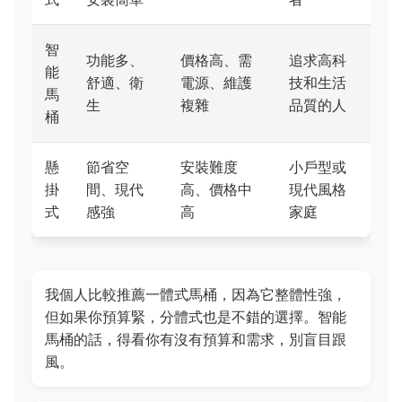
智
功能多、
價格高、需
追求高科
能
舒適、衛
電源、維護
技和生活
馬
生
複雜
品質的人
桶
懸
節省空
安裝難度
小戶型或
掛
間、現代
高、價格中
現代風格
式
感強
高
家庭
我個人比較推薦一體式馬桶，因為它整體性強，
但如果你預算緊，分體式也是不錯的選擇。智能
馬桶的話，得看你有沒有預算和需求，別盲目跟
風。