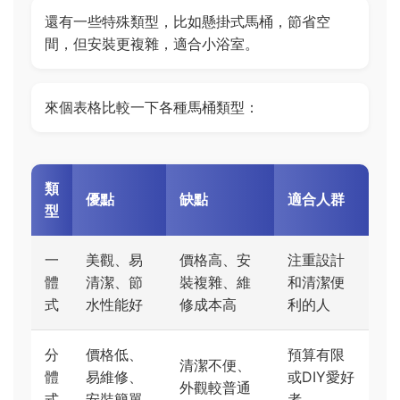
還有一些特殊類型，比如懸掛式馬桶，節省空
間，但安裝更複雜，適合小浴室。
來個表格比較一下各種馬桶類型：
類
優點
缺點
適合人群
型
一
美觀、易
價格高、安
注重設計
體
清潔、節
裝複雜、維
和清潔便
式
水性能好
修成本高
利的人
分
價格低、
預算有限
清潔不便、
體
易維修、
或DIY愛好
外觀較普通
式
安裝簡單
者