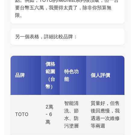
點。例如，TOTO的Neorest系列很頂級，但一台
要台幣五六萬，我覺得太貴了，除非你預算無
限。
另一個表格，詳細比較品牌：
價格
範圍
特色功
品牌
個人評價
（台
能
幣）
智能清
質量好，但售
2萬
洗、節
後回應慢，我
TOTO
- 6
水、防
遇過一次維修
萬
污塗層
等兩週