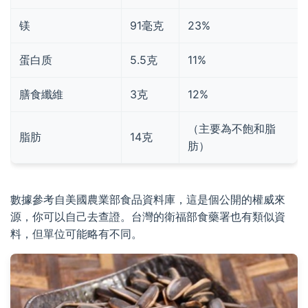
镁
91毫克
23%
蛋白质
5.5克
11%
膳食纖維
3克
12%
（主要為不飽和脂
脂肪
14克
肪）
數據參考自美國農業部食品資料庫，這是個公開的權威來
源，你可以自己去查證。台灣的衛福部食藥署也有類似資
料，但單位可能略有不同。