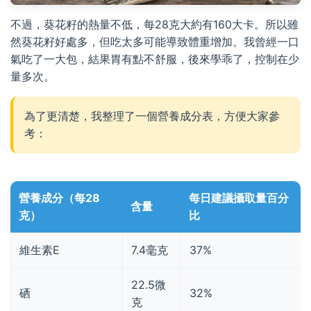
不過，葵花籽的熱量不低，每28克大約有160大卡。所以雖
然葵花籽好處多，但吃太多可能導致體重增加。我曾經一口
氣吃了一大包，結果胃有點不舒服，後來學乖了，控制在少
量多次。
為了更清楚，我整理了一個營養成分表，方便大家參
考：
營養成分（每28
每日建議攝取量百分
含量
克）
比
維生素E
7.4毫克
37%
22.5微
硒
32%
克