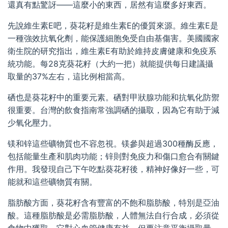
還真有點驚訝——這麼小的東西，居然有這麼多好東西。
先說維生素E吧，葵花籽是維生素E的優質來源。維生素E是
一種強效抗氧化劑，能保護細胞免受自由基傷害。美國國家
衛生院的研究指出，維生素E有助於維持皮膚健康和免疫系
統功能。每28克葵花籽（大約一把）就能提供每日建議攝
取量的37%左右，這比例相當高。
硒也是葵花籽中的重要元素。硒對甲狀腺功能和抗氧化防禦
很重要。台灣的飲食指南常強調硒的攝取，因為它有助于減
少氧化壓力。
镁和锌這些礦物質也不容忽視。镁參與超過300種酶反應，
包括能量生產和肌肉功能；锌則對免疫力和傷口愈合有關鍵
作用。我發現自己下午吃點葵花籽後，精神好像好一些，可
能就和這些礦物質有關。
脂肪酸方面，葵花籽含有豐富的不飽和脂肪酸，特別是亞油
酸。這種脂肪酸是必需脂肪酸，人體無法自行合成，必須從