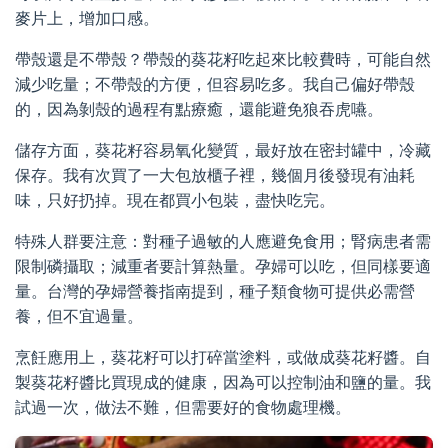
麥片上，增加口感。
帶殼還是不帶殼？帶殼的葵花籽吃起來比較費時，可能自然
減少吃量；不帶殼的方便，但容易吃多。我自己偏好帶殼
的，因為剝殼的過程有點療癒，還能避免狼吞虎嚥。
儲存方面，葵花籽容易氧化變質，最好放在密封罐中，冷藏
保存。我有次買了一大包放櫃子裡，幾個月後發現有油耗
味，只好扔掉。現在都買小包裝，盡快吃完。
特殊人群要注意：對種子過敏的人應避免食用；腎病患者需
限制磷攝取；減重者要計算熱量。孕婦可以吃，但同樣要適
量。台灣的孕婦營養指南提到，種子類食物可提供必需營
養，但不宜過量。
烹飪應用上，葵花籽可以打碎當塗料，或做成葵花籽醬。自
製葵花籽醬比買現成的健康，因為可以控制油和鹽的量。我
試過一次，做法不難，但需要好的食物處理機。